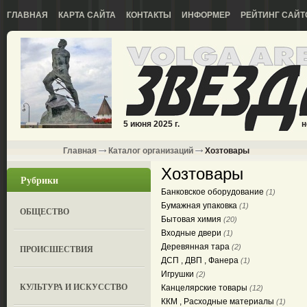
ГЛАВНАЯ
КАРТА САЙТА
КОНТАКТЫ
ИНФОРМЕР
РЕЙТИНГ САЙТ
5 июня 2025 г.
н
Главная
Каталог организаций
Хозтовары
Хозтовары
Рубрики
Банковское оборудование
(1)
Бумажная упаковка
(1)
ОБЩЕСТВО
Бытовая химия
(20)
Входные двери
(1)
Деревянная тара
(2)
ПРОИСШЕСТВИЯ
ДСП , ДВП , Фанера
(1)
Игрушки
(2)
КУЛЬТУРА И ИСКУССТВО
Канцелярские товары
(12)
ККМ , Расходные материалы
(1)