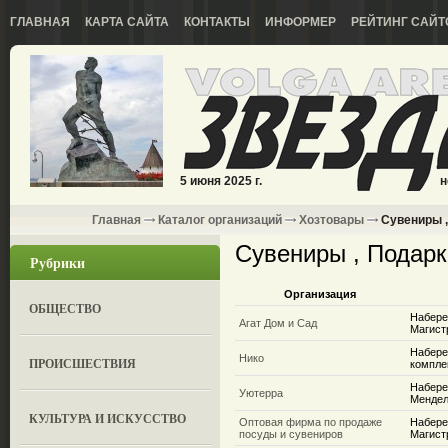
ГЛАВНАЯ
КАРТА САЙТА
КОНТАКТЫ
ИНФОРМЕР
РЕЙТИНГ САЙТ
5 июня 2025 г.
н
Главная
Каталог организаций
Хозтовары
Сувениры ,
Сувениры , Подарк
Рубрики
Организация
ОБЩЕСТВО
Набере
Агат Дом и Сад
Магист
Набере
Нико
ПРОИСШЕСТВИЯ
компле
Набере
Уютерра
Мендел
КУЛЬТУРА И ИСКУССТВО
Оптовая фирма по продаже
Набере
посуды и сувениров
Магист