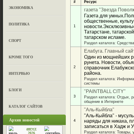
#
Ресурс
ЭКОНОМИКА
газета "Звезда Повол
Газета для умных.Пол
общественные, культ
ПОЛИТИКА
1
новости.Эксклюзивны
Татарстане, татарской
татарском исламе.
СПОРТ
Раздел каталога: Средств
Елабуга. Главный сай
КРОМЕ ТОГО
Один из мощнейших р
рунета. Новости, объ
2
справочник Елабужск
района.
ИНТЕРВЬЮ
Раздел каталога: Информа
системы
БЛОГИ
"PAINTBALL CITY"
3
Раздел каталога: Отдых, ра
общение в Интернете
КАТАЛОГ САЙТОВ
"Аль-Кыйбла"
"Аль-Кыйбла" - мусул
Архив новостей
4
наряды для никаха, пл
записаться в Хадж и У
август
Раздел каталога: Товары, 
2026