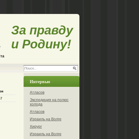
За правду
и Родину!
ета
Интервью
он
Атласов
67
Экспедиция на полюс
холода
Атласов
Израиль на Волге
Хирург
Израиль на Волге