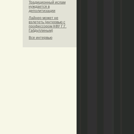
Традиционный ислам
нуждается в
деполитизации
Лайнер может не
взлететь (интервью с
профессором КФУ Г.Г.
Габдуллиным)
Все интервью