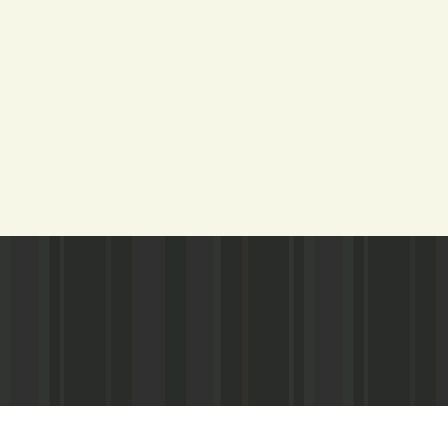
Адрес редакции:
Газета зарегистариорвана Министе