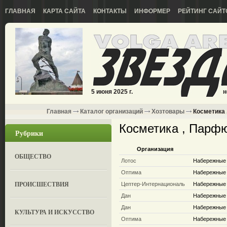
ГЛАВНАЯ
КАРТА САЙТА
КОНТАКТЫ
ИНФОРМЕР
РЕЙТИНГ САЙТ
5 июня 2025 г.
н
Главная
Каталог организаций
Хозтовары
Косметика
Косметика , Парф
Рубрики
Организация
ОБЩЕСТВО
Лотос
Набережные Ч
Оптима
Набережные 
ПРОИСШЕСТВИЯ
Цептер-Интернациональ
Набережные Ч
Дан
Набережные 
Дан
Набережные 
КУЛЬТУРА И ИСКУССТВО
Оптима
Набережные 