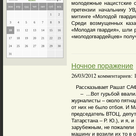
молодежные нацистские о
пон
втр
срд
чет
пят
суб
вск
претензии начальнику УВ
1
2
митинге «Молодой гварди
Среди возмущенных каза
3
4
5
6
7
8
9
«Молодая гвардия», шли р
10
11
12
13
14
15
16
«молодогвардейцев» получ
17
18
19
20
21
22
23
24
25
26
27
28
29
30
31
Ночное поражение
26/03/2012 комментариев: 
Рассказывает Рашат СА
– ...Вот гурьбой ввали
журналисты – около пятна
от них не было отбоя. И 
председатель ВТОЦ, депут
Татарстана – Р. Ю.), и я,
зарубежным, не пожалели 
машину и возили их то в о