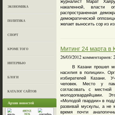
журналист Марат Хайру
ЭКОНОМИКА
накаленной, власти о
распространенная демокр
демократической оппозици
ПОЛИТИКА
желает выносить сор из из
СПОРТ
Митинг 24 марта в
КРОМЕ ТОГО
26/03/2012 комментариев: 
ИНТЕРВЬЮ
В Казани прошел мити
насилия в полиции». Орг
БЛОГИ
избирателей Казани. У
человек. Место у пам
согласовать с местной
КАТАЛОГ САЙТОВ
молодогвардейцами. Э
«Молодой гвардии» в подд
Архив новостей
развивай мускулы, а не м
август
время почти аналогичн
2026