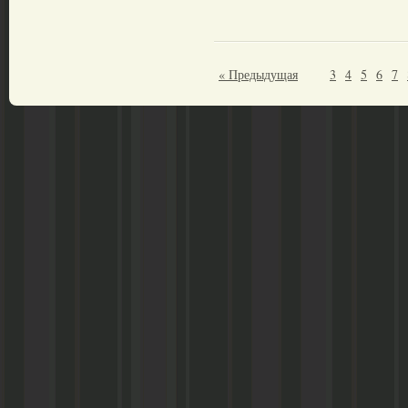
« Предыдущая
3
4
5
6
7