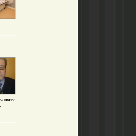
олнения
м.