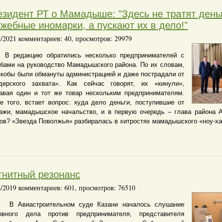
зидент РТ о Мамадыше: "Здесь не тратят день
жебные иномарки, а пускают их в дело!"
1/2021 комментариев: 40, просмотров: 29979
едакцию обратились несколько предпринимателей с
бами на руководство Мамадышского района. По их словам,
якобы были обмануты администрацией и даже пострадали от
дерского захвата». Как сейчас говорят, их «кинули»,
авая один и тот же товар нескольким предпринимателям.
е того, встает вопрос: куда дело деньги, поступившие от
ажи, мамадышское начальство, и в первую очередь – глава района 
ов? «Звезда Поволжья» разбиралась в хитростях мамадышского «ноу-ха
гнитный резонанс
2/2019 комментариев: 601, просмотров: 76510
В Авиастроительном суде Казани началось слушание
овного дела против предпринимателя, представителя