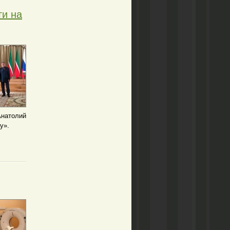
ги на
Анатолий
у».