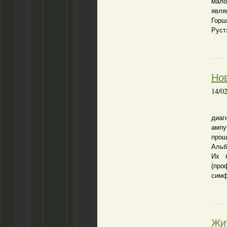
мало
явля
Гор
Руст
Но
14/0
10 
диа
ампу
прош
Альб
Их б
(про
симф
Жи