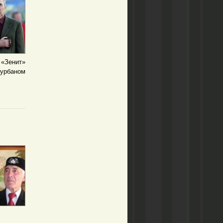
«Зенит»
Курбаном