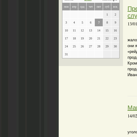
пон
втр
срд
чет
пят
суб
вск
Пре
слу
1
2
3
4
5
6
7
8
9
13/0
10
11
12
13
14
15
16
В р
17
18
19
20
21
22
23
жало
они 
24
25
26
27
28
29
30
«рей
31
прод
Кром
прод
Иван
Ма
14/0
угол