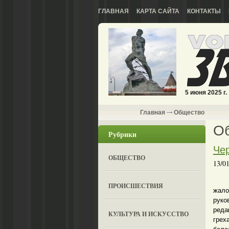
ГЛАВНАЯ
КАРТА САЙТА
КОНТАКТЫ
5 июня 2025 г.
Главная
Общество
О
Рубрики
Че
ОБЩЕСТВО
13/0
В п
ПРОИСШЕСТВИЯ
жал
руко
реда
КУЛЬТУРА И ИСКУССТВО
грех