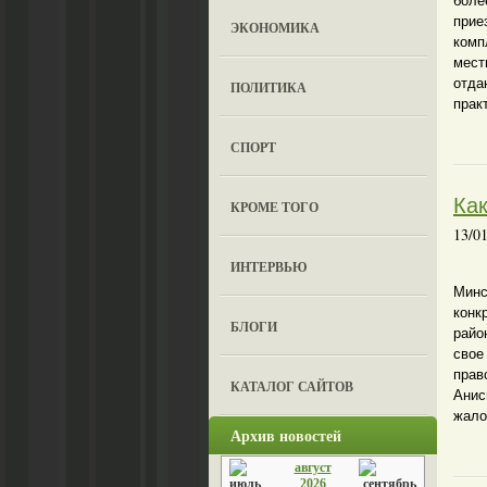
бол
прие
ЭКОНОМИКА
комп
мест
отда
ПОЛИТИКА
прак
СПОРТ
Ка
КРОМЕ ТОГО
13/0
ИНТЕРВЬЮ
Когд
Минс
конк
БЛОГИ
райо
свое
пра
КАТАЛОГ САЙТОВ
Анис
жало
Архив новостей
август
2026