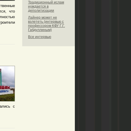
Традиционный ислам
твенные
нуждается в
деполитизации
ся, что
олностью
Лайнер может не
взлететь (интервью с
роители
профессором КФУ Г.Г.
Габдуллиным)
Все интервью
ались с