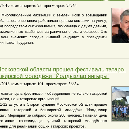
2/2019 комментариев: 75, просмотров: 75765
гочисленные махинации с землей, иски о возмещении
ба, выселение своих работников целыми семьями на улицу,
од посредством смс-сообщения, любовница с двумя детьми,
омиллионные «забытые» заграничные счета и офшоры. Это
 чем знаменит сегодня бывший кандидат в президенты
ии Павел Грудинин.
Московской области прошел фестиваль татаро-
шкирской молодёжи "Йолдызлар янгыры"
6/2018 комментариев: 101, просмотров: 36634
вная цель фестиваля - объединение не только татарской
дёжи, но и татарских организаций.
2 августа в Старой Купавне Московской области прошёл
иваль татарской и башкирской молодёжи "Йолдызлар
ры". Мероприятие собрало около 200 человек. Главная цель
стиваля консолидация усилий татарский молодёжных
ений для реализации общих татарских проектов.