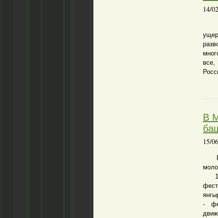
14/0
Мно
ущер
разв
мног
все,
Росс
В 
ба
15/0
Гла
моло
11-1
фест
янгы
- фе
движ