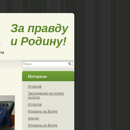
За правду
и Родину!
ета
Интервью
Атласов
Экспедиция на полюс
холода
Атласов
Израиль на Волге
Хирург
Израиль на Волге