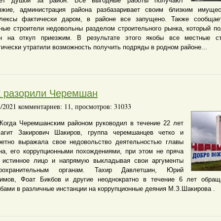
еет душой за район. Все выгодные работы получают
зжие, администрация района разбазаривает своим близким имущес
лексы фактически даром, в районе все запущено. Также сообщает
ные строители недовольны разделом строительного рынка, который п
н на откуп приезжим. В результате этого якобы все местные ст
тически утратили возможность получить подряды в родном районе...
к разорили Черемшан
1/2021 комментариев: 11, просмотров: 31033
а Черемшанским районом руководил в течение 22 лет
агит Закирович Шакиров, группа черемшанцев четко и
ретно выражала свое недовольство деятельностью главы
на, его коррупционными похождениями, при этом не пряча
 истинное лицо и напрямую выкладывая свои аргументы
воохранительным органам. Тахир Давлетшин, Юрий
имов, Фоат Бикбов и другие неоднократно в течение 6 лет обращ
бами в различные инстанции на коррупционные деяния М.З.Шакирова .