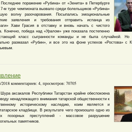
леднее поражение «Рубина» от «Зенита» в Петербурге
в 7-м туре чемпионата вызвало среди болельщиков «Рубина»
шую волну разочарования. Посыпались эмоциональные
ткие заявления и требования отправить испанца из
аги» Хави Грасия в отставку и вновь начать с чистого
а. Конечно, победа над «Уралом» уже показала постепенно
стающий класс сыгранности команды и не была случайной. Но 
ально размазал «Рубин», и все это на фоне успехов «Ростова» с 
дыевым.
явление
6/2018 комментариев: 4, просмотров: 70705
Шура аксакалов Республики Татарстан крайне обеспокоена
оводу ненадлежащего внимания татарской общественности к
твенному историческому наследию, коим является и
татарское кладбище. В результате чего произошло одно из
ых позорных преступлений - массовое разрушение
огильных памятников.