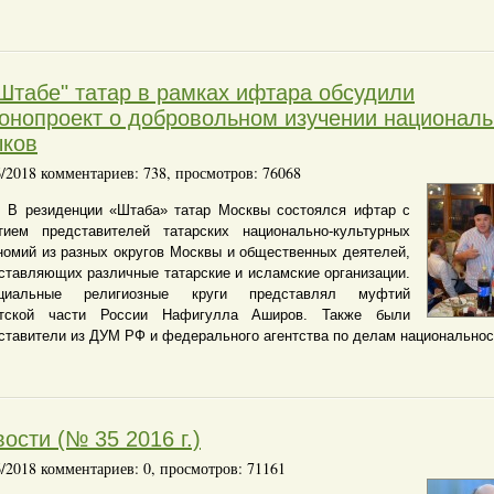
Штабе" татар в рамках ифтара обсудили
конопроект о добровольном изучении национал
ыков
6/2018 комментариев: 738, просмотров: 76068
езиденции «Штаба» татар Москвы состоялся ифтар с
тием представителей татарских национально-культурных
номий из разных округов Москвы и общественных деятелей,
ставляющих различные татарские и исламские организации.
циальные религиозные круги представлял муфтий
атской части России Нафигулла Аширов. Также были
ставители из ДУМ РФ и федерального агентства по делам национально
ости (№ 35 2016 г.)
6/2018 комментариев: 0, просмотров: 71161