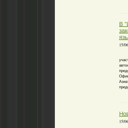
В "
за
яз
15/0
В р
учас
авто
пред
Офи
Ази
пред
Нов
15/0