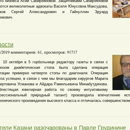
го бизнеса Асии Сабирзяновой. Защитниками Сабирзяновой
ются великолепные адвокаты Василя Юнусовна Максудова,
шков Сергей Александрович и Гайнуллин Эдуард
эмович.
вости
2/2019 комментариев: 61, просмотров: 91717
октября в 5 горбольнице редактору газеты в связи с
гнозом диабетическая стопа была сделана операция
тации примерно четверти стопы по диагонали. Операция
ла успешно, в связи с чем мы благодарим хирургов Марата
ертовича Усманова и Айдара Рамильевича Минабутдинова.
лестящая ювелирная работа по своему интуитивизму
фессиональный природный талант) производила впечатление исп
онического произведения высокого класса и отличалась совершенство
тели Казани разочарованы в Павле Грудинине