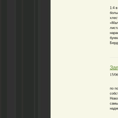
Пос
1:4 
боль
хлес
«Мал
лист
нара
букв
Бер
За
15/0
по п
собс
Ново
сам
надм