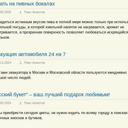
ать на пивных бокалах
.05.2025
Раис Ахметов
адиться истинным вкусом пива в полной мере можно только при исполь
ильной посуды, в которой хмельной напиток не нагревается, аромат не
тривается, а прозрачная поверхность позволяет любоваться искрящейся
рьков.
куация автомобиля 24 на 7
.12.2024
Раис Ахметов
гами эвакуатора в Москве и Московской области пользуются ежедневно
шое число людей.
сский букет" – ваш лучший подарок любимым!
.09.2024
Раис Ахметов
ы приобрести сегодня цветы, не нужно ездить по всему городу в поисках
очных киосков и бутиков.