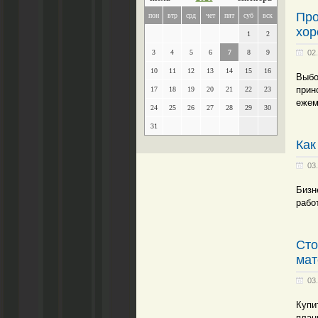
Про
пон
втр
срд
чет
пят
суб
вск
хор
1
2
3
4
5
6
7
8
9
02
10
11
12
13
14
15
16
Выбо
прин
17
18
19
20
21
22
23
ежем
24
25
26
27
28
29
30
31
Как
03
Бизн
рабо
Сто
мат
03
Купи
план