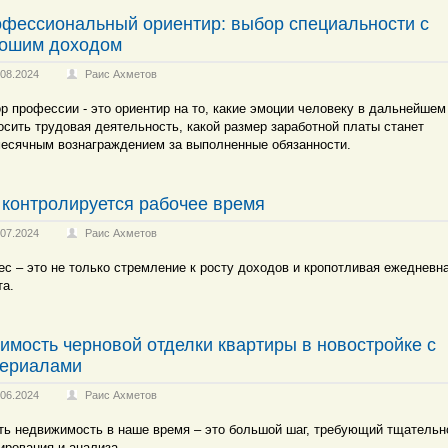
фессиональный ориентир: выбор специальности с
ошим доходом
.08.2024
Раис Ахметов
р профессии - это ориентир на то, какие эмоции человеку в дальнейшем
осить трудовая деятельность, какой размер заработной платы станет
есячным вознаграждением за выполненные обязанности.
 контролируется рабочее время
.07.2024
Раис Ахметов
ес – это не только стремление к росту доходов и кропотливая ежедневн
та.
имость черновой отделки квартиры в новостройке с
ериалами
.06.2024
Раис Ахметов
ть недвижимость в наше время – это большой шаг, требующий тщательн
ирования и анализа.