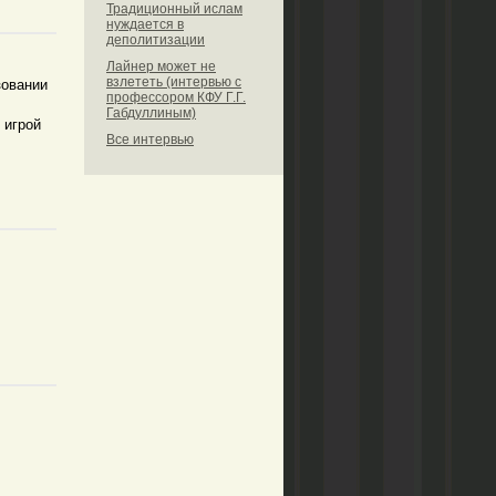
Традиционный ислам
нуждается в
деполитизации
Лайнер может не
взлететь (интервью с
зовании
профессором КФУ Г.Г.
Габдуллиным)
 игрой
Все интервью