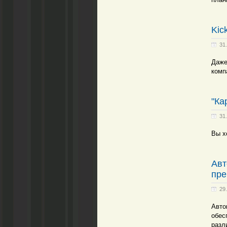
Kic
31
Даже
комп
"Ка
31
Вы х
Авт
пре
29
Авто
обес
разл