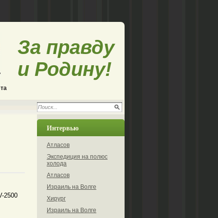
За правду
и Родину!
ета
Интервью
Атласов
Экспедиция на полюс
холода
Атласов
Израиль на Волге
V-2500
Хирург
Израиль на Волге