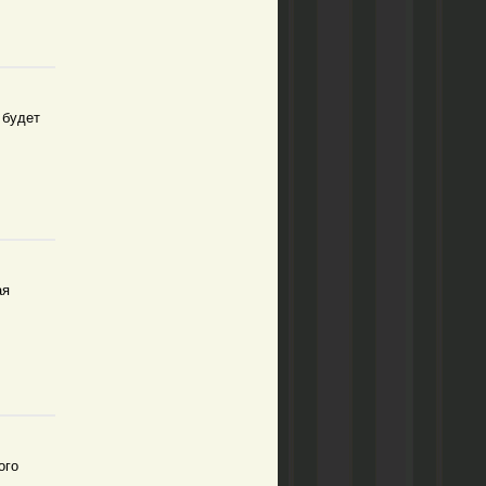
 будет
ая
ого