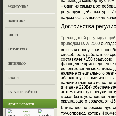
на выходе комфортную темп
– одни из самых востребова
ЭКОНОМИКА
регулирующей арматуры. Их
надежностью, высоким каче
ПОЛИТИКА
Достоинства регули
СПОРТ
Трехходовой регулирующий 
приводом DAV-2500
обладае
КРОМЕ ТОГО
высокая пропускная способ
способность работать со ср
составляет +150 градусов;
ИНТЕРВЬЮ
фланцевое присоединение к
использования механизма д
наличие специального резин
БЛОГИ
абсолютную герметичность, 
наличие главного исполните
(питание 220Вт) обеспечива
автоматическую регулировк
КАТАЛОГ САЙТОВ
может быть установлен и вв
окружающего воздуха от -15
Архив новостей
Внимание: не рекомендуетс
август
трубопровод, который обмер
2026