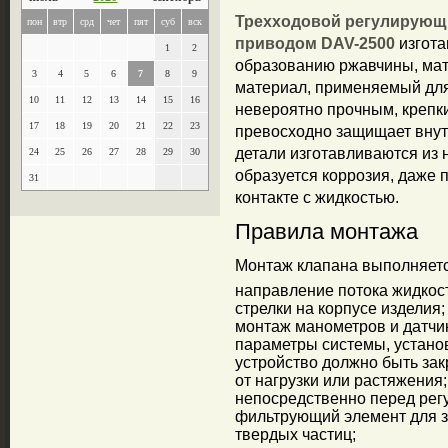
Трехходовой регулирующи
пон
втр
срд
чет
пят
суб
вск
приводом DAV-2500
изгота
1
2
образованию ржавчины, мат
3
4
5
6
7
8
9
материал, применяемый для 
10
11
12
13
14
15
16
невероятно прочным, крепки
17
18
19
20
21
22
23
превосходно защищает внут
детали изготавливаются из 
24
25
26
27
28
29
30
образуется коррозия, даже 
31
контакте с жидкостью.
Правила монтажа
Монтаж клапана выполняет
направление потока жидкос
стрелки на корпусе изделия;
монтаж манометров и датчи
параметры системы, установ
устройство должно быть зак
от нагрузки или растяжения;
непосредственно перед ре
фильтрующий элемент для з
твердых частиц;