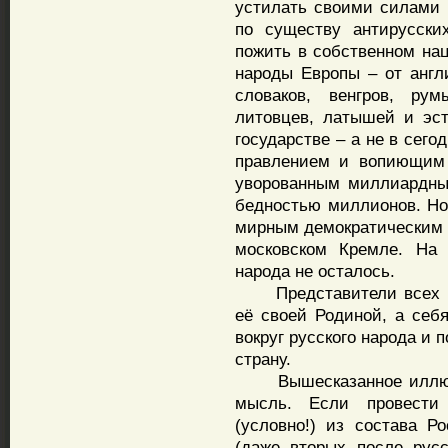
устилать своими силами 
по существу антирусски
пожить в собственном нац
народы Европы – от англ
словаков, венгров, рум
литовцев, латышей и эс
государстве – а не в сег
правлением и вопиющим 
уворованным миллиардны
бедностью миллионов. Но
мирным демократическим 
московском Кремле. На 
народа не осталось.
Представители всех не
её своей Родиной, а себ
вокруг русского народа и
страну.
Вышесказанное иллюст
мысль. Если провести
(условно!) из состава Р
(даже вторых после русс