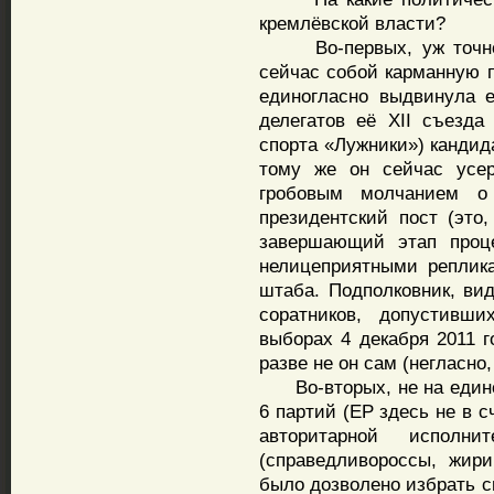
кремлёвской власти?
Во-первых, уж точно 
сейчас собой карманную п
единогласно выдвинула е
делегатов её XII съезда
спорта «Лужники») кандид
тому же он сейчас усер
гробовым молчанием о
президентский пост (это,
завершающий этап проце
нелицеприятными реплик
штаба. Подполковник, ви
соратников, допустивш
выборах 4 декабря 2011 г
разве не он сам (негласно,
Во-вторых, не на единс
6 партий (ЕР здесь не в 
авторитарной исполн
(справедливороссы, жир
было дозволено избрать с