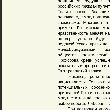
ближайшее будущее Ро
российских граждан пугае
Только очень больши
одночасье, смогут увле
знамёнами. Многолетня
пример. Российская мо
нравственность меняет на
он вор, пусть он будет
подонок! Успех превыше 
мелкобуржуазными пре
обществе политический
Прохорова среди успешн
показатель и прогресса и
Это тревожный звонок.
Наконец, третья внесис
националисты. Только и и
потенциальных союзник
приведшей Россию на кра
могут стать ещё только 
выбор небогат. Либералы 
При повторном упомина