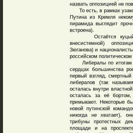
назвать оппозицией не по
То есть, в рамках узако
Путина из Кремля неком
пирамида выглядит проч
встроена).
Остаётся куцый выб
внесистемной) оппози
Зюганова) и националисты
российском политическом 
Либералы по итогам их
сердцах большинства ро
первый взгляд, смертный 
либералов (так называ
осталась внутри властной
осталась за её бортом
примыкают. Некоторые б
новой путинской командо
никогда не хватает), о
трибуны протестных дем
площади и на проспект