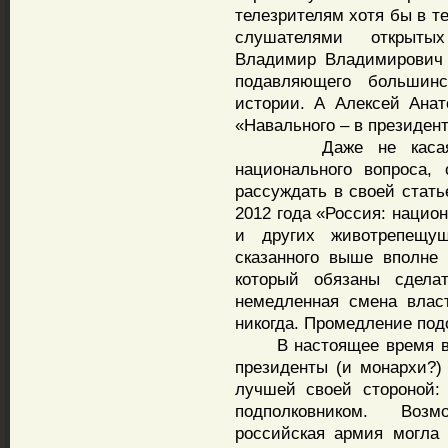
телезрителям хотя бы в т
слушателями открытых
Владимир Владимирович 
подавляющего большинс
истории. А Алексей Анат
«Навального – в президен
Даже не касаясь по
национального вопроса,
рассуждать в своей стать
2012 года «Россия: нацио
и других животрепещущ
сказанного выше вполне 
который обязаны сдела
немедленная смена влас
никогда. Промедление под
В настоящее время в г
президенты (и монархи?)
лучшей своей стороной:
подполковником. Возм
российская армия могла