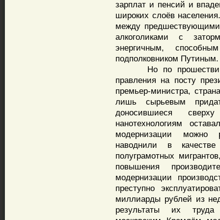
зарплат и пенсий и впаде
широких слоёв населения.
между предшествующими 
алкоголиками с затор
энергичным, способны
подполковником Путиным.
Но по прошествии все
правления на посту през
премьер-министра, стран
лишь сырьевым придат
доносившиеся свер
нанотехнологиям остав
модернизации можно р
наводнили в качеств
полуграмотных мигрантов
повышения производит
модернизации производс
преступно эксплуатиров
миллиарды рублей из нед
результаты их труда 