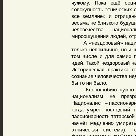
чужому. Пока ещё соц
совокупность этнических 
все земляне» и отрицан
весьма не близкого будущ
человечества национа
мироощущения людей, отр
А «нездоровый» национа
только неприлично, но и 
том числе и для самих г
идей. Такой нездоровый н
Историческая практика г
сознание человечества не
бы то ни было.
Ксенофобию нужно огра
национализм не превр
Националист – пассионарн
когда умрёт последний т
пассионарность татарской
начнёт медленно умирать
этническая система). 