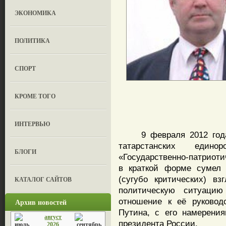
ЭКОНОМИКА
ПОЛИТИКА
СПОРТ
КРОМЕ ТОГО
ИНТЕРВЬЮ
9 февраля 2012 года я
татарстанских едино
БЛОГИ
«Государственно-патриотич
в краткой форме сумел 
(сугубо критических) в
КАТАЛОГ САЙТОВ
политическую ситуаци
отношение к её руковод
Архив новостей
Путина, с его намерени
август
президента России.
2026