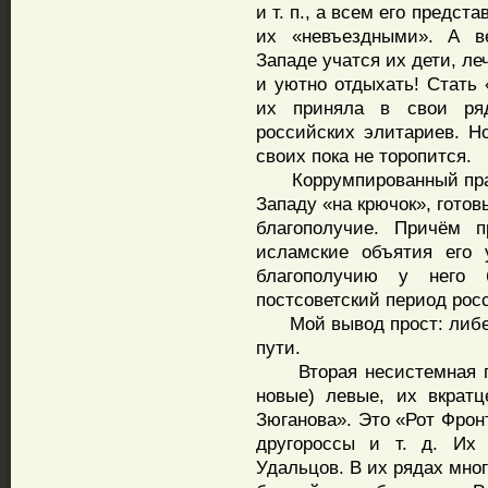
и т. п., а всем его предст
их «невъездными». А в
Западе учатся их дети, ле
и уютно отдыхать! Стать 
их приняла в свои ря
российских элитариев. Н
своих пока не торопится.
Коррумпированный правя
Западу «на крючок», гото
благополучие. Причём п
исламские объятия его 
благополучию у него 
постсоветский период рос
Мой вывод прост: либера
пути.
Вторая несистемная пол
новые) левые, их вкрат
Зюганова». Это «Рот Фрон
другороссы и т. д. Их
Удальцов. В их рядах мно