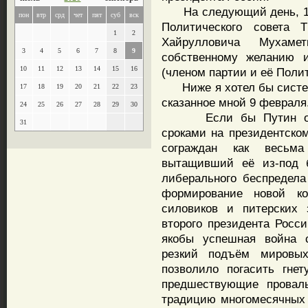
На следующий день, 10 
пон
втр
срд
чет
пят
суб
вск
Политического совета
1
2
Хайрулловича Мухам
3
4
5
6
7
8
9
собственному желанию 
10
11
12
13
14
15
16
(членом партии и её Полит
Ниже я хотел бы систем
17
18
19
20
21
22
23
сказанное мной 9 февраля
24
25
26
27
28
29
30
Если бы Путин огра
31
сроками на президентском
сограждан как весьма
вытащивший её из-под б
либерального беспредела
формирование новой ко
силовиков и питерских 
второго президента Росси
якобы успешная война с
резкий подъём мировых
позволило погасить гне
предшествующие проваль
традицию многомесячных 