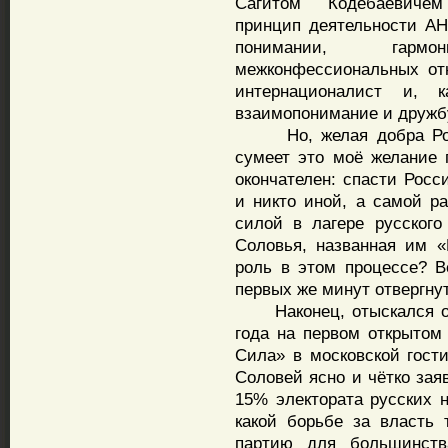
Сагитом Кодебаевичем
принцип деятельности А
понимании, гарм
межконфессиональных от
интернационалист и, 
взаимопонимание и дружб
Но, желая добра Росси
сумеет это моё желание 
окончателен: спасти Росс
и никто иной, а самой р
силой в лагере русского
Соловья, названная им 
роль в этом процессе? 
первых же минут отвергнут
Наконец, отыскался отв
года на первом открытом
Сила» в московской гос
Соловей ясно и чётко зая
15% электората русских н
какой борьбе за власть 
партию для большинств