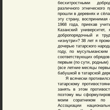
бесхитростными добр
различного этнического 
прошли в деревнях и сёла
эту страну, воспринимая 
1968 года, приехав учи
Казанский университет,
добропорядочный и тру
«изнутри»? 38 лет я прож
дочерью татарского народ
году, по мусульманским
соответствующих обрядов 
первым (по сути, родным)
(все летние месяцы первы
бабушкой в татарской дер
Я всячески противился р
татарскому противостоя
занять в этом противос
поэтому мы сформулиров
моим соратником по о
Ассоциации националь