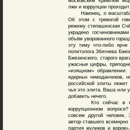
московским Кремлём мод
лжи и коррупции проходит 
Наконец, о масштабах 
Об этом с тревогой гов
режиму степашинская Счё
украдено госчиновникам
объём уворованного гораз
эту тему что-либо ярче 
политолога Збигнева Бжези
Бжезинского, старого враг
ужасные цифры, преподн
«изящном» обрамлении: 
ядерных чемоданчиков, н
российской элиты лежит 
чья это элита. Ваша или 
добавить нечего.
Кто сейчас в нашей
коррупционном вопросе
совсем другой человек.
автор ставшего всемирно 
партия жуликов и воров»