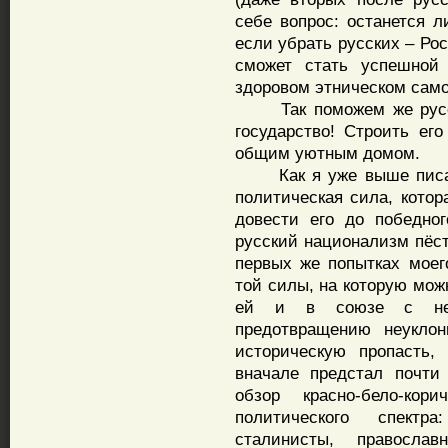
себе вопрос: останется л
если убрать русских – Рос
сможет стать успешной
здоровом этническом само
Так поможем же русск
государство! Строить ег
общим уютным домом.
Как я уже выше писал,
политическая сила, котор
довести его до победно
русский национализм пёст
первых же попытках моег
той силы, на которую мож
ей и в союзе с ней
предотвращению неуклон
историческую пропасть,
вначале предстал почти
обзор красно-бело-кори
политического спектра
сталинисты, правосл