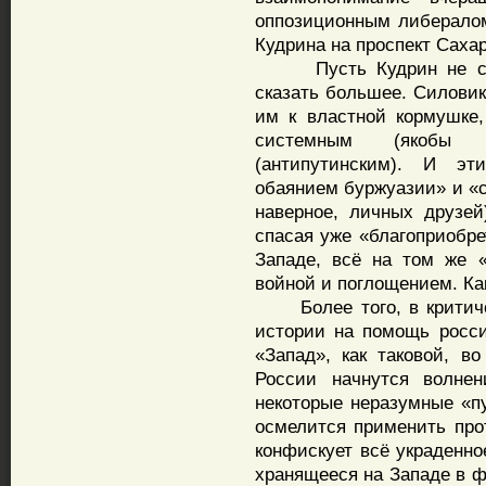
оппозиционным либерало
Кудрина на проспект Сахар
Пусть Кудрин не собче
сказать большее. Силовик
им к властной кормушке,
системным (якобы 
(антипутинским). И э
обаянием буржуазии» и «
наверное, личных друзей
спасая уже «благоприобре
Западе, всё на том же 
войной и поглощением. Ка
Более того, в критичес
истории на помощь росс
«Запад», как таковой, в
России начнутся волнен
некоторые неразумные «п
осмелится применить про
конфискует всё украденн
хранящееся на Западе в ф