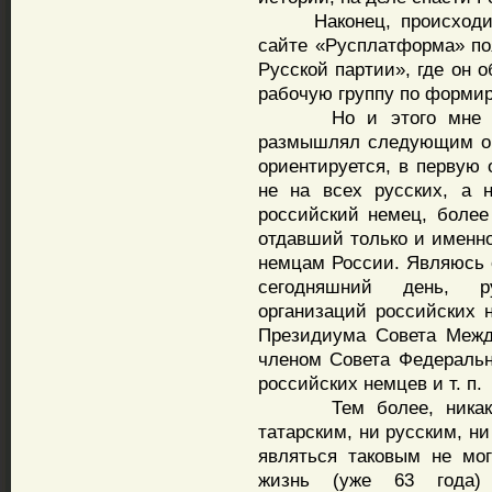
Наконец, происходит с
сайте «Русплатформа» по
Русской партии», где он 
рабочую группу по формир
Но и этого мне каза
размышлял следующим об
ориентируется, в первую 
не на всех русских, а 
российский немец, более
отдавший только и именн
немцам России. Являюсь о
сегодняшний день, р
организаций российских 
Президиума Совета Межд
членом Совета Федеральн
российских немцев и т. п.
Тем более, никаким 
татарским, ни русским, н
являться таковым не мо
жизнь (уже 63 года)