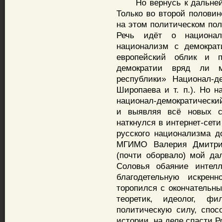
Но вернусь к дальнейше
Только во второй половин
на этом политическом пол
Речь идёт о национал-
национализм с демократ
европейский облик и п
демократии вряд ли м
республики» Национал-д
Широпаева и т. п.). Но 
национал-демократический
и выявляя всё новых ст
наткнулся в интернет-сет
русского национализма д
МГИМО Валерия Дмитрие
(почти оборвало) мой да
Соловья обаяние интел
благодетельную искренн
торопился с окончательн
теоретик, идеолог, ф
политическую силу, спос
истории, на деле спасти Р