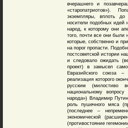
вчерашнего и позавчера
«старопатриотов»). П
экземпляры, вплоть до 
носители подобных идей н
народ, к которому они ап
того, почти все они были
которые, собственно и пр
на порог пропасти. Подоб
постсоветской истории на
и следовало ожидать (в
проект) в замысел сам
Евразийского союза – 
реализация которого окон
русским (милостиво 
национальному вопросу 
народа») Владимир Путин
роль пушечного мяса (п
(последнее – непреме
экономической (расшире
(противостояние гегемон