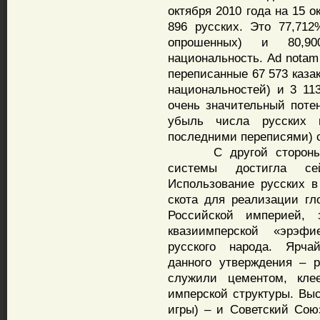
октября 2010 года на 15 
896 русских. Это 77,712
опрошенных) и 80,9
национальность. Ad notam
переписанные 67 573 казак
национальностей) и 3 113
очень значительный поте
убыль числа русских 
последними переписями) со
С другой стороны, па
системы достигла сей
Использование русских в
скота для реализации гл
Российской империей,
квазиимперской «эрэф
русского народа. Ярча
данного утверждения – р
служили цементом, кле
имперской структуры. Вы
игры) – и Советский Сою