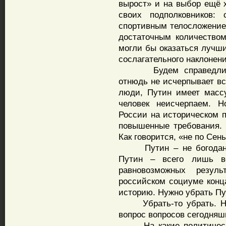
вырост» и на выбор ещё 
своих подполковников:
спортивным телосложением
достаточным количеством
могли бы оказаться лучши
сослагательного наклонени
Будем справедливы: 
отнюдь не исчерпывает вс
люди, Путин имеет массу
человек неисчерпаем. Н
России на историческом п
повышенные требования. 
Как говорится, «не по Сен
Путин – не богоданный
Путин – всего лишь во
равновозможных резуль
российском социуме конц
историю. Нужно убрать Пу
Убрать-то убрать. Но к
вопрос вопросов сегодняш
На какие политически