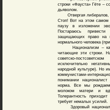
строки «Фауста» Гёте – с
дьяволом.
Отвергая либералов, пр
Стоп! Вот на этом самом
паузу в изложении эво
Постараюсь привести 
защищающих право на н
нормального человека (при
Национализм – как эт
читающие эти строки. Н
советско-постсоветск
исключительно негатив
народной культуре). Но и
коммунистами-интернац
понимании националист 
норма. Все мы рождаем
молоком матери и вд
Толерантность приходи
требует немалых усилий.
Здоровый национализм