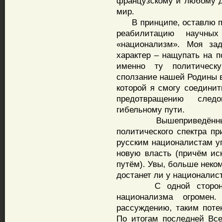
французскому и любому др
мир.
В принципе, оставлю п
реабилитацию научны
«национализм». Моя зад
характер – нащупать на 
именно ту политическ
сползание нашей Родины в
которой я смогу соедини
предотвращению след
гибельному пути.
Вышеприведённый ан
политического спектра пр
русским националистам уг
новую власть (причём и
путём). Увы, больше неко
достанет ли у националист
С одной стороны, ка
национализма огромен.
рассуждению, таким поте
По итогам последней Все