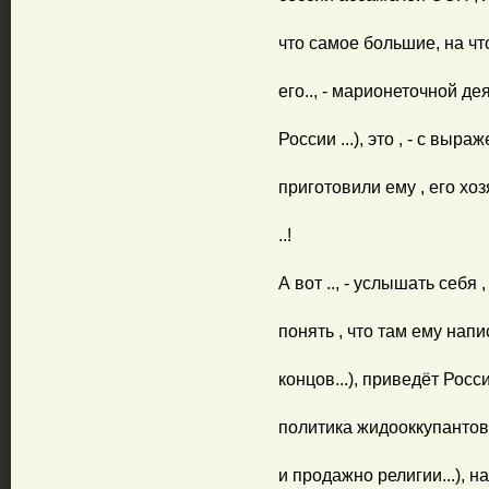
что самое большие, на что
его.., - марионеточной де
России ...), это , - с выра
приготовили ему , его хо
..!
А вот .., - услышать себя ,
понять , что там ему напис
концов...), приведёт Росс
политика жидооккупантов 
и продажно религии...), на 