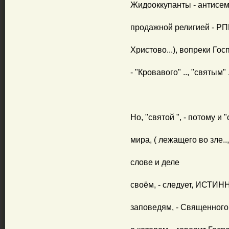
Жидооккупанты - антисеми
продажной религией - РП
Христово...), вопреки Гос
- "Кровавого" .., "святым" .
Но, "святой ", - потому и 
мира, ( лежащего во зле.., 
слове и деле
своём, - следует, ИСТИНН
заповедям, - Священного 