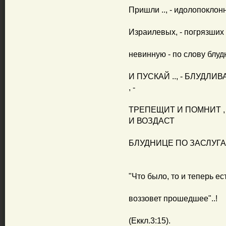
Пришли .., - идолопоклон
Израилевых, - погрязших 
невинную - по слову блудн
И ПУСКАЙ .., - БЛУДЛИ
, -
ТРЕПЕЩИТ И ПОМНИТ , 
И ВОЗДАСТ
БЛУДНИЦЕ ПО ЗАСЛУГАМ
"Что было, то и теперь есть
воззовет прошедшее"..!
(Еккл.3:15).