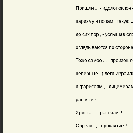
Пришли .., - идолопоклонн
царизму и попам , такую..
до сих пор , - услышав сл
оглядываются по сторонам -
Тоже самое .., - произошло
неверные - ( дети Израил
и фарисеям , - лицемерам.
распятие..!
Христа .., - распяли..!
Обрели .., - проклятие..!