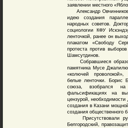
заявлении местного «Ябло
Александр Овчинников, 
идею создания паралл
народных советов. Докто
социологии КФУ Искэндэ
ленточкой, ранее он выхо
плакатом «Свободу Сер
протеста против выборо
Шамсутдинов.
Собравшиеся образовал
памятника Мусе Джалилю.
«колючей проволокой»,
белые ленточки. Борис Б
союза, взобрался н
фальсификациях на вы
цензурой, необходимости 
создания в Казани мощно
создания общественного б
Присутствовали руков
Белгородский, правозащит