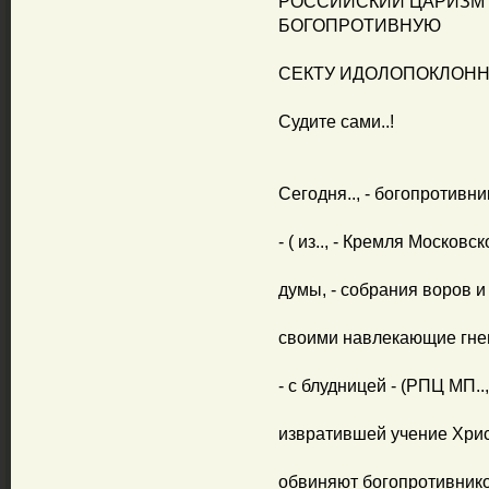
РОССИЙСКИЙ ЦАРИЗМ , (
БОГОПРОТИВНУЮ
СЕКТУ ИДОЛОПОКЛОННИК
Судите сами..!
Сегодня.., - богопротивни
- ( из.., - Кремля Московск
думы, - собрания воров и
своими навлекающие гнев Б
- с блудницей - (РПЦ МП..
извратившей учение Христо
обвиняют богопротивнико