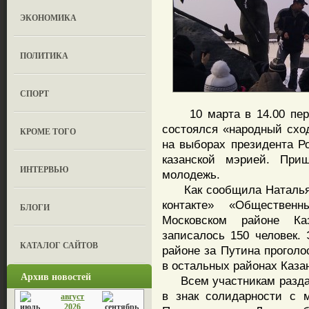
ЭКОНОМИКА
ПОЛИТИКА
СПОРТ
10 марта в 14.00 пере
состоялся «народный схо
КРОМЕ ТОГО
на выборах президента Р
казанской мэрией. При
ИНТЕРВЬЮ
молодежь.
Как сообщила Наталья З
контакте» «Обществен
БЛОГИ
Московском районе Ка
записалось 150 человек. 
КАТАЛОГ САЙТОВ
районе за Путина проголо
в остальных районах Каза
Архив новостей
Всем участникам раздал
в знак солидарности с 
август
2026