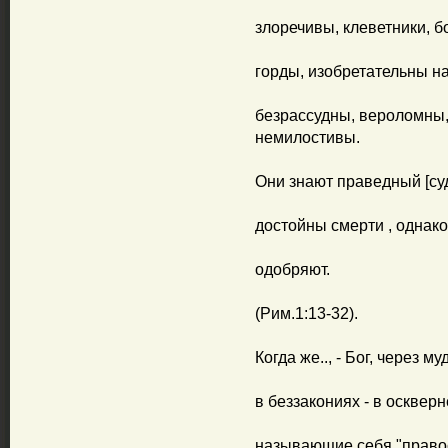
злоречивы, клеветники, б
горды, изобретательны н
безрассудны, вероломны
немилостивы.
Они знают праведный [суд
достойны смерти , однако
одобряют.
(Рим.1:13-32).
Когда же.., - Бог, через м
в беззакониях - в осквер
называющие себя "правос