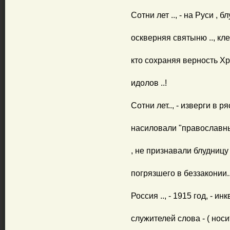
Сотни лет .., - на Руси , 
оскверняя святыню .., кле
кто сохраняя верность Хр
идолов ..!
Сотни лет.., - изверги в ря
насиловали "православных
, не признавали блудницу
погрязшего в беззаконии..
Россия .., - 1915 год, - и
служителей слова - ( носи