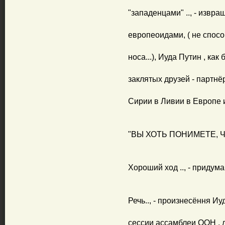
"западенцами" .., - извра
европеоидами, ( не спосо
носа...), Иуда Путин , ка
заклятых друзей - партнёро
Сирии в Ливии в Европе и т.
"ВЫ ХОТЬ ПОНИМЕТЕ, Ч
Хороший ход .., - придум
Речь.., - произнесёння И
сессии ассамблеи ООН , 