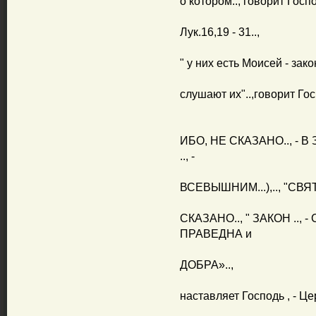
о котором.., говорит Госпо
Лук.16,19 - 31..,
" у них есть Моисей - закон
слушают их"..,говорит Госп
ИБО, НЕ СКАЗАНО.., - 
.., -
ВСЕВЫШНИМ...),.., "СВ
СКАЗАНО.., " ЗАКОН ..,
ПРАВЕДНА и
ДОБРА»..,
наставляет Господь , - Це