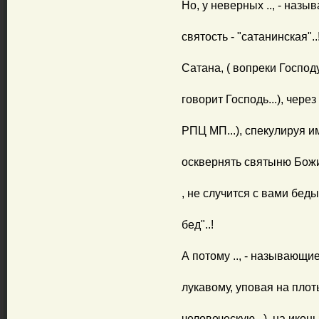
Но, у неверных .., - наз
святость - "сатанинская"..
Сатана, ( вопреки Господу.
говорит Господь...), чере
РПЦ МП...), спекулируя и
осквернять святыню Божию
, не случится с вами беды
бед"..!
А потому .., - называющи
лукавому, уповая на плоть 
человеческую...), на икон