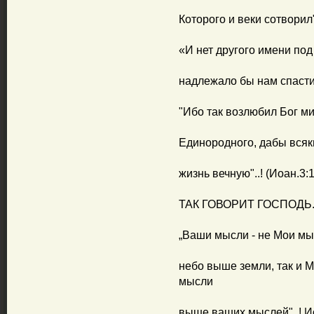
Которого и веки сотворил".
«И нет другого имени под
надлежало бы нам спастис
"Ибо так возлюбил Бог ми
Единородного, дабы всяк
жизнь вечную"..! (Иоан.3:1
ТАК ГОВОРИТ ГОСПОДЬ..
„Ваши мысли - не Мои мыс
небо выше земли, так и 
мысли
выше ваших мыслей"..! Исай