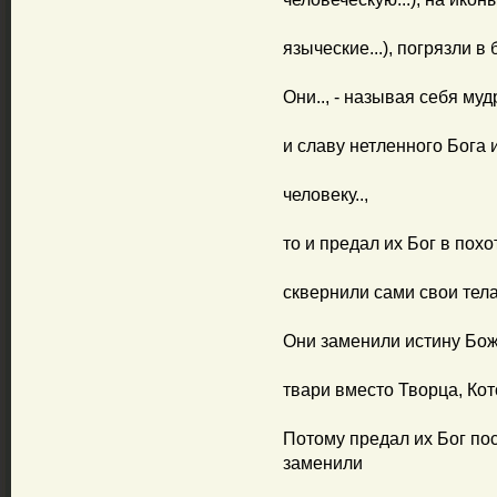
языческие...), погрязли в 
Они.., - называя себя му
и славу нетленного Бога
человеку..,
то и предал их Бог в похо
сквернили сами свои тела
Они заменили истину Бож
твари вместо Творца, Кот
Потому предал их Бог п
заменили