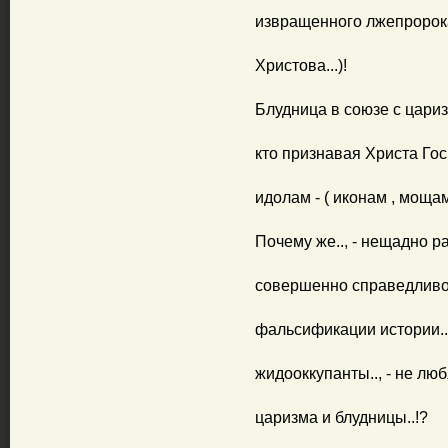
извращенного лжепророка
Христова...)!
Блудница в союзе с царизмо
кто признавая Христа Гос
идолам - ( иконам , моща
Почему же.., - нещадно ра
совершенно справедливо 
фальсификации истории..
жидооккупанты.., - не люб
царизма и блудницы..!?