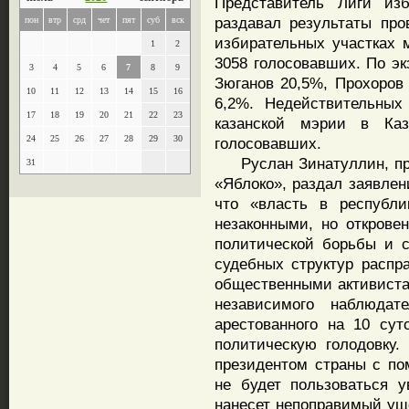
Представитель Лиги из
раздавал результаты про
пон
втр
срд
чет
пят
суб
вск
избирательных участках 
1
2
3058 голосовавших. По эк
3
4
5
6
7
8
9
Зюганов 20,5%, Прохоров
10
11
12
13
14
15
16
6,2%. Недействительны
17
18
19
20
21
22
23
казанской мэрии в Ка
24
25
26
27
28
29
30
голосовавших.
Руслан Зинатуллин, пре
31
«Яблоко», раздал заявлен
что «власть в республи
незаконными, но откров
политической борьбы и 
судебных структур распр
общественными активиста
независимого наблюдат
арестованного на 10 су
политическую голодовку.
президентом страны с по
не будет пользоваться 
нанесет непоправимый уще