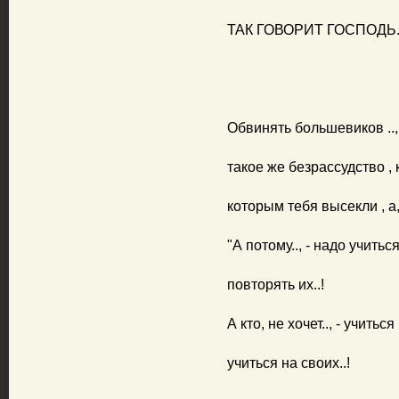
ТАК ГОВОРИТ ГОСПОДЬ..
Обвинять большевиков .., 
такое же безрассудство , к
которым тебя высекли , а, н
"А потому.., - надо учитьс
повторять их..!
А кто, не хочет.., - учитьс
учиться на своих..!