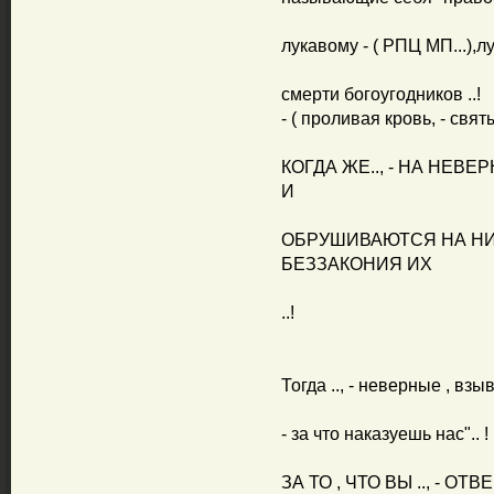
лукавому - ( РПЦ МП...),
смерти богоугодников ..!
- ( проливая кровь, - свят
КОГДА ЖЕ.., - НА НЕВ
И
ОБРУШИВАЮТСЯ НА НИ
БЕЗЗАКОНИЯ ИХ
..!
Тогда .., - неверные , взы
- за что наказуешь нас".. !
ЗА ТО , ЧТО ВЫ .., - О