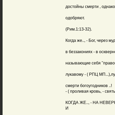
достойны смерти , однако
одобряют.
(Рим.1:13-32).
Когда же.., - Бог, через м
в беззакониях - в осквер
называющие себя "правос
лукавому - ( РПЦ МП...),
смерти богоугодников ..!
- ( проливая кровь, - свят
КОГДА ЖЕ.., - НА НЕВ
И