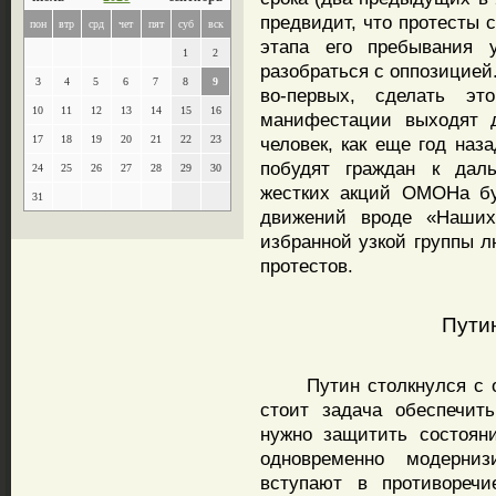
предвидит, что протесты 
пон
втр
срд
чет
пят
суб
вск
этапа его пребывания 
1
2
разобраться с оппозицией
3
4
5
6
7
8
9
во-первых, сделать э
10
11
12
13
14
15
16
манифестации выходят д
17
18
19
20
21
22
23
человек, как еще год наз
побудят граждан к дал
24
25
26
27
28
29
30
жестких акций ОМОНа бу
31
движений вроде «Наших
избранной узкой группы л
протестов.
Пути
Путин столкнулся с оч
стоит задача обеспечит
нужно защитить состоян
одновременно модерни
вступают в противореч