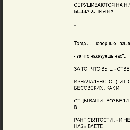
ОБРУШИВАЮТСЯ НА НИ
БЕЗЗАКОНИЯ ИХ
..!
Тогда .., - неверные , взы
- за что наказуешь нас".. !
ЗА ТО , ЧТО ВЫ .., - О
ИЗНАЧАЛЬНОГО...), И
БЕСОВСКИХ , КАК И
ОТЦЫ ВАШИ , ВОЗВЕЛИ ГР
В
РАНГ СВЯТОСТИ , - И 
НАЗЫВАЕТЕ