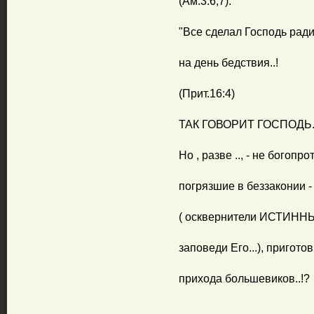
(Ам.3:6,7).
"Все сделал Господь ради
на день бедствия..!
(Прит.16:4)
ТАК ГОВОРИТ ГОСПОДЬ..
Но , разве .., - не богопр
погрязшие в беззаконии -
( осквернители ИСТИННЫХ
заповеди Его...), пригото
прихода большевиков..!?