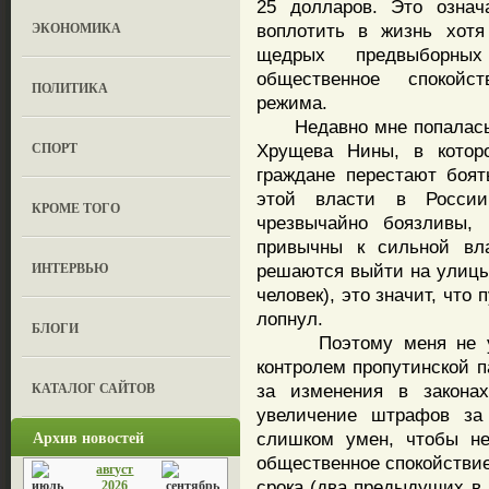
25 долларов. Это означ
ЭКОНОМИКА
воплотить в жизнь хот
щедрых предвыборны
общественное спокойс
ПОЛИТИКА
режима.
Недавно мне попалась л
СПОРТ
Хрущева Нины, в которо
граждане перестают боя
этой власти в России
КРОМЕ ТОГО
чрезвычайно боязливы,
привычны к сильной вла
ИНТЕРВЬЮ
решаются выйти на улицы 
человек), это значит, чт
лопнул.
БЛОГИ
Поэтому меня не удив
контролем пропутинской п
КАТАЛОГ САЙТОВ
за изменения в законах
увеличение штрафов за
Архив новостей
слишком умен, чтобы не
общественное спокойствие 
август
срока (два предыдущих в 
2026