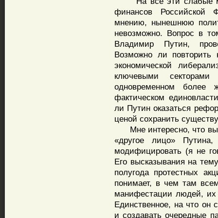
На все эти слабые мес
финансов Российской 
мнению, нынешнюю полит
невозможно. Вопрос в то
Владимир Путин, пров
Возможно ли повторить 
экономической либерали
ключевыми секторами
одновременном более ж
фактическом единовласт
ли Путин оказаться рефо
ценой сохранить существ
Мне интересно, что вы о
«другое лицо» Путина,
модифицировать (я не го
Его высказывания на тем
полугода протестных акц
понимает, в чем там все
манифестации людей, их 
Единственное, на что он 
и создавать очередные п