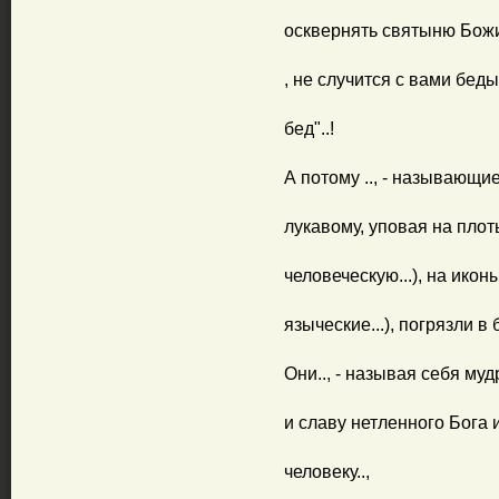
осквернять святыню Божию
, не случится с вами беды
бед"..!
А потому .., - называющи
лукавому, уповая на плоть 
человеческую...), на икон
языческие...), погрязли в 
Они.., - называя себя му
и славу нетленного Бога
человеку..,