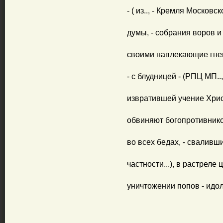
- ( из.., - Кремля Московск
думы, - собрания воров и
своими навлекающие гнев Б
- с блудницей - (РПЦ МП..
извратившей учение Христо
обвиняют богопротивнико
во всех бедах, - сваливш
частности...), в растреле 
уничтожении попов - идоло