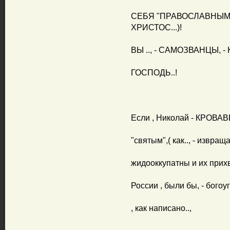
СЕБЯ "ПРАВОСЛАВНЫМИ
ХРИСТОС...)!
ВЫ .., - САМОЗВАНЦЫ, -
ГОСПОДЬ..!
Если , Николай - КРОВАВЫ
"святым",( как.., - извращ
жидооккупатны и их прихво
России , были бы, - бого
, как написано..,