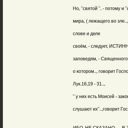
Но, "святой ", - потому и 
мира, ( лежащего во зле.., 
слове и деле
своём, - следует, ИСТИНН
заповедям, - Священного 
о котором.., говорит Госпо
Лук.16,19 - 31..,
" у них есть Моисей - закон
слушают их"..,говорит Госп
ИБО, НЕ СКАЗАНО.., - 