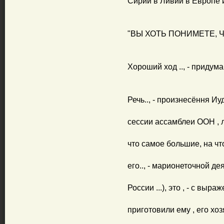
Сирии в Ливии в Европе и т.
"ВЫ ХОТЬ ПОНИМЕТЕ, Ч
Хороший ход .., - придум
Речь.., - произнесёння И
сессии ассамблеи ООН , 
что самое большие, на что
его.., - марионеточной де
России ...), это , - с выра
приготовили ему , его хо