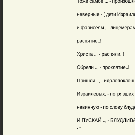
Тоже самое .., - произошло
неверные - ( дети Израил
и фарисеям , - лицемерам.
распятие..!
Христа .., - распяли..!
Обрели .., - проклятие..!
Пришли .., - идолопоклон
Израилевых, - погрязших 
невинную - по слову блудн
И ПУСКАЙ .., - БЛУДЛИ
, -