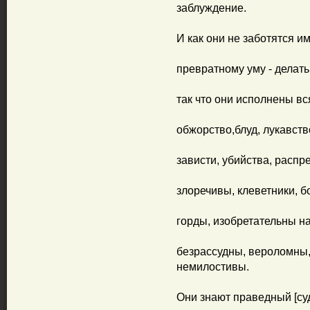
заблуждение.
И как они не заботятся им
превратному уму - делать
так что они исполнены вс
обжорство,блуд, лукавст
зависти, убийства, распр
злоречивы, клеветники, б
горды, изобретательны н
безрассудны, вероломны
немилостивы.
Они знают праведный [суд