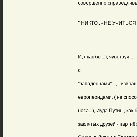
совершенно справедливый
" НИКТО , - НЕ УЧИТЬС
И, ( как бы...), чувствуя .
с
"западенцами" .., - извра
европеоидами, ( не спосо
носа...), Иуда Путин , ка
заклятых друзей - партнёро