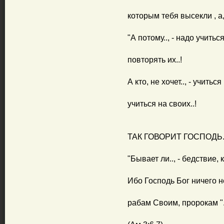
которым тебя высекли , а, н
"А потому.., - надо учитьс
повторять их..!
А кто, не хочет.., - учитьс
учиться на своих..!
ТАК ГОВОРИТ ГОСПОДЬ..
"Бывает ли.., - бедствие,
Ибо Господь Бог ничего н
рабам Своим, пророкам ".