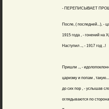
- ПЕРЕПИСЫВАЕТ ПРОШ
После, ( последней...), - 
1915 года , - гонений на 
Наступил .., - 1917 год ..!
Пришли .., - идолопоклонн
царизму и попам , такую..
до сих пор , - услышав сл
оглядываются по сторонам -