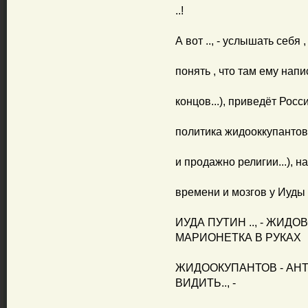
..!
А вот .., - услышать себя ,
понять , что там ему напис
концов...), приведёт Росс
политика жидооккупантов 
и продажно религии...), на 
времени и мозгов у Иуды 
ИУДА ПУТИН .., - ЖИДО
МАРИОНЕТКА В РУКАХ
ЖИДООКУПАНТОВ - АНТ
ВИДИТЬ.., -