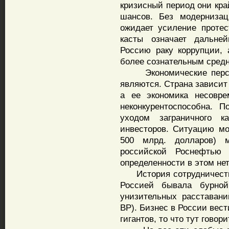
кризисный период они кра
шансов. Без модернизац
ожидает усиление проте
касты означает дальне
Россию раку коррупции, 
более сознательным средн
Экономические перспе
являются. Страна зависит
а ее экономика несовре
неконкурентоспособна. 
уходом заграничного к
инвесторов. Ситуацию мо
500 млрд. долларов) м
российской Роснефтью 
определенности в этом не
История сотрудничества
Россией бывала бурной
унизительных расставан
BP). Бизнес в России вест
гигантов, то что тут гово