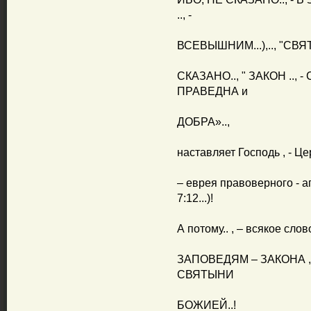
.., -
ВСЕВЫШНИМ...),.., "СВ
СКАЗАНО.., " ЗАКОН ..,
ПРАВЕДНА и
ДОБРА»..,
наставляет Господь , - Це
– еврея правоверного - ап
7:12...)!
А потому.. , – всякое сло
ЗАПОВЕДЯМ – ЗАКОНА , 
СВЯТЫНИ
БОЖИЕЙ..!