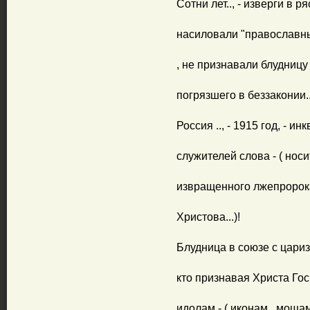
Сотни лет.., - изверги в ря
насиловали "православных
, не признавали блудницу
погрязшего в беззаконии..
Россия .., - 1915 год, - и
служителей слова - ( носи
извращенного лжепророка
Христова...)!
Блудница в союзе с царизмо
кто признавая Христа Гос
идолам - ( иконам , моща