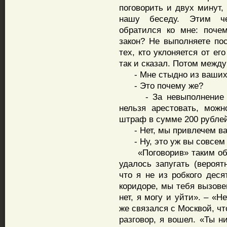
поговорить и двух минут,
нашу беседу. Этим че
обратился ко мне: поче
закон? Не выполняете по
тех, кто уклоняется от ег
так и сказал. Потом между
- Мне стыдно из ваших 
- Это почему же?
- За невыполнение пос
нельзя арестовать, мож
штраф в сумме 200 рублей.
- Нет, мы привлечем вас 
- Ну, это уж вы совсем 
«Поговорив» таким обра
удалось запугать (вероят
что я не из робкого деся
коридоре, мы тебя вызове
нет, я могу и уйти». – «Н
же связался с Москвой, ч
разговор, я вошел. «Ты н