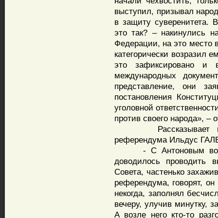
начали чехвостить, толь
выступил, призывал народ
в защиту суверенитета. 
это так? – накинулись н
Федерации, на это место 
категорически возразил е
это зафиксировано и 
международных докумен
представление, они зая
постановления Конституц
уголовной ответственности»
против своего народа», – о
Рассказывает предс
референдума Ильдус ГАЛ
- С Антоновым вообщ
доводилось проводить в
Совета, частенько захажива
референдума, говорят, он
некогда, заполнял бесчис
вечеру, улучив минутку, з
А возле него кто-то раз