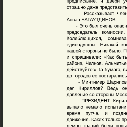
предписание, и двери у
страшно даже представить
Рассказывает член це
Анвар БАГАУТДИНОВ:
- Это был очень опасны
председатель комиссии
Колеблющихся, сомне
единодушны. Никакой к
нашей стороны не было. П
и спрашивали: «Как быть
района, Челнов, Альметье
действуйте!» Та бумага, в
до городов ее постарались
- Минтимер Шарипович, 
дел Кириллов? Ведь он
давление со стороны Мос
ПРЕЗИДЕНТ. Кириллов.
выпало немало испытаний
время путча, и поздне
движения. Каких только п
демонстраций были попы