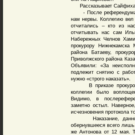
Рассказывает Сайфиха
- После референдума, с
нам нервы. Коллегию вел
отчитались – кто из на
отчитывать нас сам Иль
Набережных Челнов Хами
прокурору Нижнекамска 
района Батаеву, прокур
Приволжского района Каза
Объявили: «За неисполн
подлежит снятию с рабо
нужно «строго наказать».
В приказе прокурора 
коллегии было воплоще
Видимо, в послерефер
заметно остыл. Наверное
исчезновения протокола то
Наказание, данное п
обернувшееся всего лишь 
же Антонова от 12 мая. 