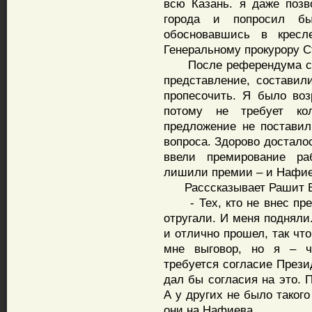
всю Казань. я даже позв
города и попросил бы
обосновавшись в кресл
Генеральному прокурору С
После референдума собр
представление, состави
пропесочить. Я было воз
потому не требует ко
предложение не поставил
вопроса. Здорово достало
ввели премирование раб
лишили премии – и Нафиев
Расссказывает Рашит 
- Тех, кто не внес пред
отругали. И меня подняли
и отлично прошел, так чт
мне выговор, но я – ч
требуется согласие Прези
дал бы согласия на это. 
А у других не было таког
они на Нафиева...