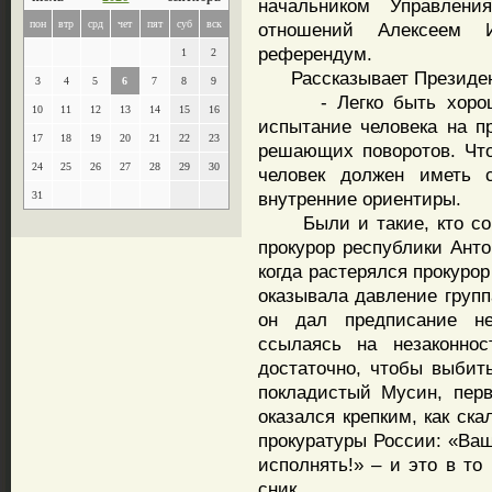
начальником Управлени
пон
втр
срд
чет
пят
суб
вск
отношений Алексеем 
референдум.
1
2
Рассказывает Президен
3
4
5
6
7
8
9
- Легко быть хорошим
10
11
12
13
14
15
16
испытание человека на п
17
18
19
20
21
22
23
решающих поворотов. Что
24
25
26
27
28
29
30
человек должен иметь с
внутренние ориентиры.
31
Были и такие, кто сове
прокурор республики Анто
когда растерялся прокурор
оказывала давление групп
он дал предписание не
ссылаясь на незаконнос
достаточно, чтобы выбить
покладистый Мусин, перв
оказался крепким, как ск
прокуратуры России: «Ваш
исполнять!» – и это в то
сник.