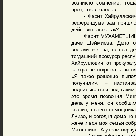
возникло сомнение, тог
процентов голосов.
- Фарит Хайруллович, о
референдума вам пришло
действительно так?
Фарит МУХАМЕТШИН. Не
даче Шаймиева. Дело о
восьми вечера, пошел де
тогдашний прокурор респу
Хайруллович, от прокурат
завтра не открывать ни о
«Я такое решение выпол
получили», – настаив
подписываться под таким 
это время позвонил Мин
дела у меня, он сообщил
значит, своего помощника
Луизе, и сегодня дома не 
жене и вся моя семья соб
Матюшино. А утром вернул