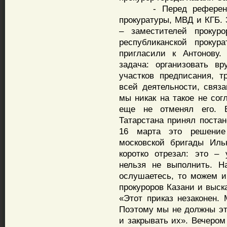
- Перед референдум
прокуратуры, МВД и КГБ. 
– заместителей прокуро
республиканской прокур
пригласили к Антонову.
задача: организовать в
участков предписания, 
всей деятельности, связ
мы никак на такое не сог
еще не отменял его. 
Татарстана принял поста
16 марта это решение 
московской бригады Ил
коротко отрезал: это – 
нельзя не выполнить. Н
ослушаетесь, то можем 
прокуроров Казани и выск
«Этот приказ незаконен.
Поэтому мы не должны эт
и закрывать их». Вечеро