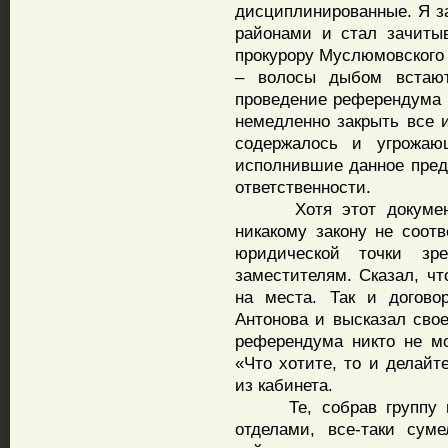
дисциплинированные. Я за
районами и стал зачитыв
прокурору Муслюмовского 
– волосы дыбом встают
проведение референдума 
немедленно закрыть все и
содержалось и угрожаю
исполнившие данное пред
ответственности.
Хотя этот документ в
никакому закону не соот
юридической точки зр
заместителям. Сказал, чт
на места. Так и догово
Антонова и высказал сво
референдума никто не мо
«Что хотите, то и делайт
из кабинета.
Те, собрав группу из
отделами, все-таки сум