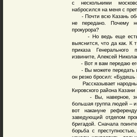
с несколькими москов
набросился на меня с пре
- Почти всю Казань обош
не передано. Почему н
прокурора?
- Но ведь еще есть в
выяснится, что да как. К
приказа Генерального п
извините, Алексей Никола
- Вот я вам передаю его 
- Вы можете передать и 
он резко бросил: «Будешь 
Рассказывает народный д
Кировского района Казан
- Вы, наверное, знае
большая группа людей – и
вот накануне референ
заведующий отделом про
бригадой. Сначала поинте
борьба с преступностью