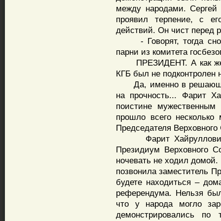
между народами. Сергей 
проявил терпение, с ег
действий. Он чист перед 
- Говорят, тогда снов
парни из комитета госбезо
ПРЕЗИДЕНТ. А как же ин
КГБ был не подконтролен 
Да, именно в решающие
на прочность... Фарит 
поистине мужественным 
прошло всего несколько 
Председателя Верховного С
Фарит Хайруллович «д
Президиум Верховного С
ночевать не ходил домой.
позвонила заместитель Пр
будете находиться – дом
референдума. Нельзя был
что у народа могло зар
демонстрировались по