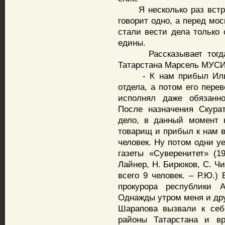
Я несколько раз встреч
говорит одно, а перед мо
стали вести дела только
едины.
Рассказывает тогдашн
Татарстана Марсель МУС
- К нам прибыл Ильюш
отдела, а потом его пере
исполнял даже обязанно
После назначения Скура
дело, в данный момент 
товарищ и прибыл к нам в
человек. Ну потом одни у
газеты «Суверенитет» (1
Лайнер, Н. Бирюков, С. Чи
всего 9 человек. – Р.Ю.)
прокурора республики 
Однажды утром меня и дру
Шарапова вызвали к себ
районы Татарстана и в