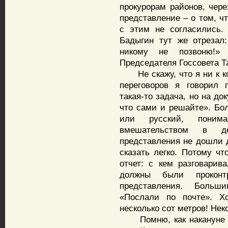
прокурорам районов, чере
представление – о том, ч
с этим не согласились.
Бадыгин тут же отрезал
никому не позвоню!»
Председателя Госсовета Та
Не скажу, что я ни к ко
переговоров я говорил 
такая-то задача, но на до
что сами и решайте». Бол
или русский, поним
вмешательством в д
представления не дошли д
сказать легко. Потому ч
отчет: с кем разговарив
должны были проконтр
представления. Больши
«Послали по почте». Хо
несколько сот метров! Нек
Помню, как накануне р