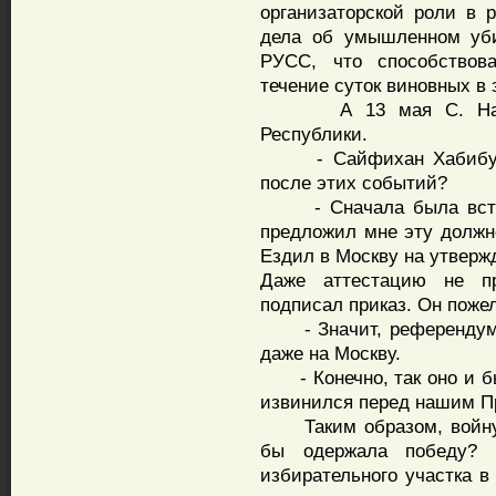
организаторской роли в 
дела об умышленном уби
РУСС, что способствов
течение суток виновных в 
А 13 мая С. Нафиев
Республики.
- Сайфихан Хабибулло
после этих событий?
- Сначала была встре
предложил мне эту долж
Ездил в Москву на утверж
Даже аттестацию не п
подписал приказ. Он поже
- Значит, референдум с
даже на Москву.
- Конечно, так оно и бы
извинился перед нашим Пр
Таким образом, войну п
бы одержала победу? 
избирательного участка в