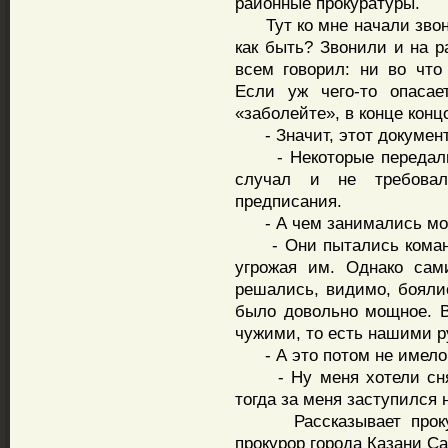
районные прокуратуры.
Тут ко мне начали звонит
как быть? Звонили и на р
всем говорил: ни во что
Если уж чего-то опасае
«заболейте», в конце конц
- Значит, этот документ
- Некоторые передали. 
случал и не требовал 
предписания.
- А чем занимались мос
- Они пытались командо
угрожая им. Однако сам
решались, видимо, бояли
было довольно мощное. В
чужими, то есть нашими 
- А это потом не имело 
- Ну меня хотели снять
тогда за меня заступился 
Рассказывает прокурор
прокурор города Казани 