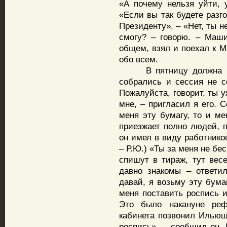
«А почему нельзя уйти, 
«Если вы так будете разг
Президенту». – «Нет, ты н
смогу? – говорю. – Маши
общем, взял и поехал к 
обо всем.
В пятницу должна был
собрались и сессия не со
Пожалуйста, говорит, ты 
мне, – пригласил я его. 
меня эту бумагу, то и ме
приезжает полно людей, п
он имел в виду работнико
– Р.Ю.) «Ты за меня не бес
спишут в тираж, тут весе
давно знакомы – ответи
давай, я возьму эту бума
меня поставить роспись и
Это было накануне реф
кабинета позвонил Ильюш
роспись», – сообщил он. 