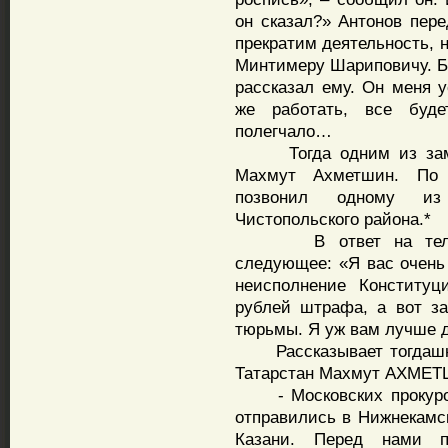
он сказал?» Антонов пер
прекратим деятельность, н
Минтимеру Шариповичу. Бы
рассказал ему. Он меня у
же работать, все буд
полегчало…
Тогда одним из замес
Махмут Ахметшин. По 
позвонил одному из 
Чистопольского района.*
В ответ на телефон
следующее: «Я вас очень 
неисполнение Конституц
рублей штрафа, а вот з
тюрьмы. Я уж вам лучше д
Рассказывает тогдашний
Татарстан Махмут АХМЕ
- Московских прокуроро
отправились в Нижнекамск
Казани. Перед нами п