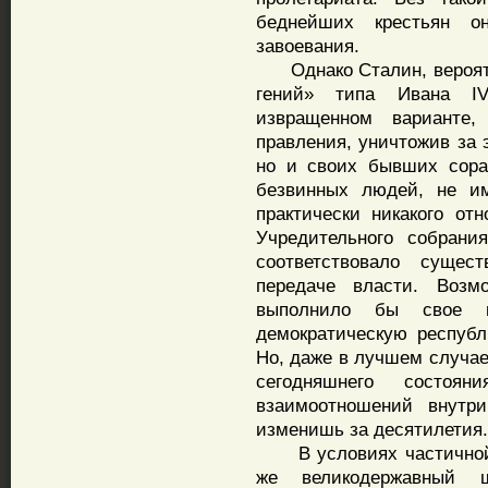
беднейших крестьян о
завоевания.
Однако Сталин, вероятн
гений» типа Ивана IV
извращенном варианте
правления, уничтожив за 
но и своих бывших сора
безвинных людей, не им
практически никакого от
Учредительного собрани
соответствовало сущес
передаче власти. Возм
выполнило бы свое п
демократическую республ
Но, даже в лучшем случае
сегодняшнего состоя
взаимоотношений внутр
изменишь за десятилетия.
В условиях частичной 
же великодержавный 