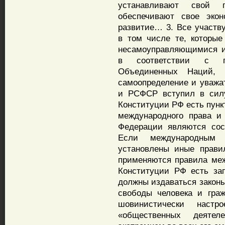
устанавливают свой 
обеспечивают свое экон
развитие… 3. Все участв
в том числе те, которые
несамоуправляющимися и
в соответствии с п
Объединенных Наций, 
самоопределение и уважа
и РСФСР вступил в силу 
Конституции РФ есть пун
международного права и
Федерации являются сос
Если международным 
установлены иные прави
применяются правила межд
Конституции РФ есть за
должны издаваться закон
свободы человека и гра
шовинистически настр
«общественных деятел