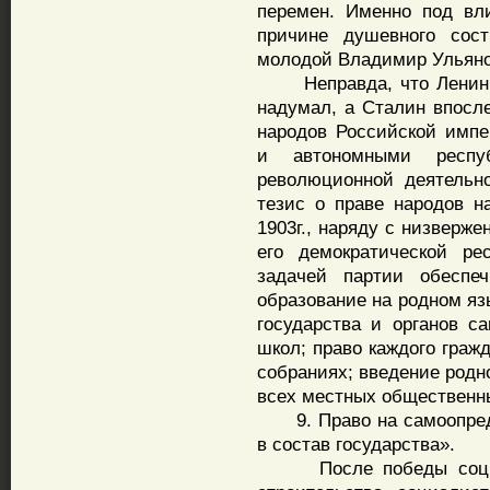
перемен. Именно под вл
причине душевного сос
молодой Владимир Ульяно
Неправда, что Ленин по
надумал, а Сталин впосл
народов Российской имп
и автономными респу
революционной деятельн
тезис о праве народов н
1903г., наряду с низверж
его демократической ре
задачей партии обеспеч
образование на родном яз
государства и органов с
школ; право каждого граж
собраниях; введение родн
всех местных общественны
9. Право на самоопреде
в состав государства».
После победы социали