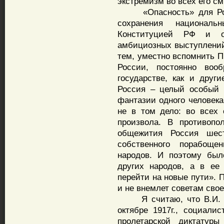
экстремизм во всех его с
«Опасность» для Росси
сохранения националь
Конституцией РФ и о
амбициозных выступлени
тем, уместно вспомнить П
России, постоянно воо
государстве, как и друг
Россия – целый особый 
фантазии одного человека
не в том дело: во всех 
произвола. В противопо
общежития Россия шест
собственного порабощ
народов. И поэтому был
других народов, а в ее
перейти на новые пути». П
и не внемлет советам свое
Я считаю, что В.И. Ле
октябре 1917г., социали
пролетарской диктатур