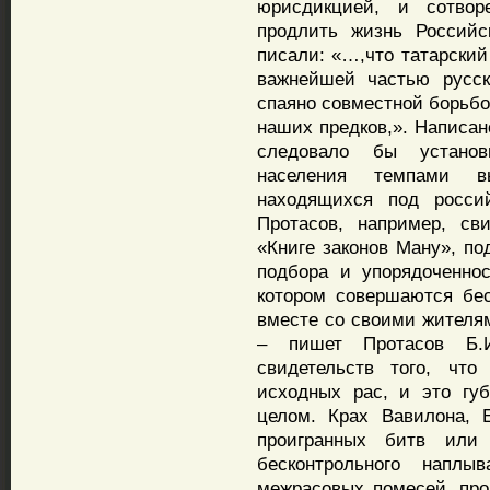
юрисдикцией, и сотвор
продлить жизнь Российс
писали: «…,что татарский
важнейшей частью русск
спаяно совместной борьбо
наших предков,». Написан
следовало бы установ
населения темпами в
находящихся под росси
Протасов, например, св
«Книге законов Ману», по
подбора и упорядоченнос
котором совершаются бес
вместе со своими жителя
– пишет Протасов Б.
свидетельств того, чт
исходных рас, и это губ
целом. Крах Вавилона, 
проигранных битв или
бесконтрольного напл
межрасовых помесей, про