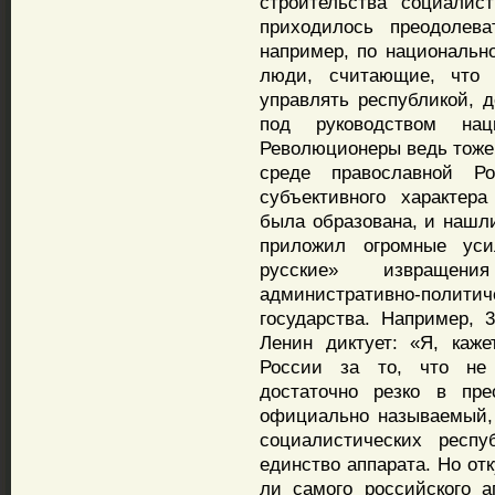
строительства социалис
приходилось преодолева
например, по национальн
люди, считающие, что 
управлять республикой, 
под руководством нац
Революционеры ведь тоже
среде православной Р
субъективного характер
была образована, и нашл
приложил огромные уси
русские» извращен
административно-полити
государства. Например, 
Ленин диктует: «Я, каж
России за то, что не
достаточно резко в пре
официально называемый, 
социалистических респу
единство аппарата. Но от
ли самого российского а