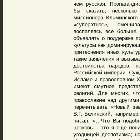
чем русская. Пропаганд
бы сказать, несколько
миссионера Ильминского 
«суперэтнос», смешив
воспаляясь все больше, 
объявлять о поддержке пр
культуры как доминирующе
притеснения иных культу
такие заявления и вызыва
достоинства народов, 
Российской империи. Суж
Исламе и православном Хр
имеют смутное предста
религий. Для многих, чт
православие над другими
перечитывать «Новый зав
В.Г. Белинский, например
писал: «…Что Вы подобн
церковь – это я ещё пон
угодницей деспотизма; н