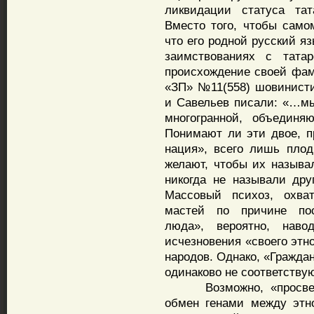
ликвидации статуса тата
Вместо того, чтобы само
что его родной русский я
заимствованиях с тата
происхождение своей фам
«ЗП» №11(558) шовинисти
и Савельев писали: «…м
многогранной, объединя
Понимают ли эти двое, п
нация», всего лишь плод
желают, чтобы их называ
никогда не называли дру
Массовый психоз, охва
мастей по причине пос
люда», вероятно, нав
исчезновения «своего эт
народов. Однако, «Граждан
одинаково не соответству
Возможно, «просвещен
обмен генами между этн