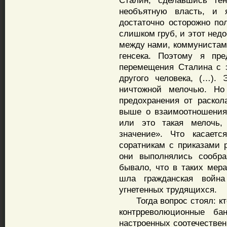
Сталин, сделавшись ген
необъятную власть, и 
достаточно осторожно по
слишком груб, и этот нед
между нами, коммунистам
генсека. Поэтому я пр
перемещения Сталина с э
другого человека, (…). 
ничтожной мелочью. Но
предохранения от раскол
выше о взаимоотношениях
или это такая мелочь,
значение». Что касает
соратникам с приказами р
они выполнялись сообра
бывало, что в таких мера
шла гражданская войн
угнетенных трудящихся.
Тогда вопрос стоял: кто 
контрреволюционные б
настроенных соотечествен