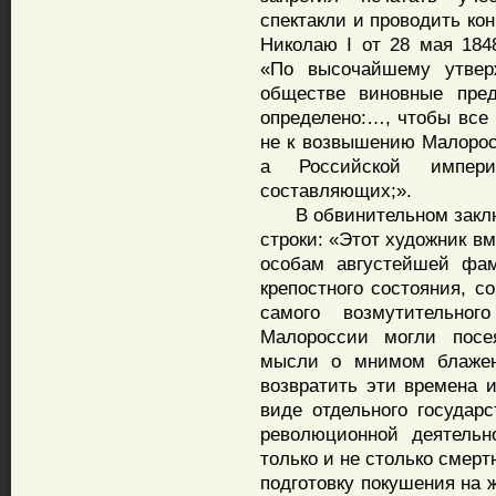
спектакли и проводить ко
Николаю I от 28 мая 184
«По высочайшему утвер
обществе виновные пред
определено:…, чтобы все
не к возвышению Малорос
а Российской импер
составляющих;».
В обвинительном заключе
строки: «Этот художник вм
особам августейшей фам
крепостного состояния, с
самого возмутительно
Малороссии могли посе
мысли о мнимом блажен
возвратить эти времена 
виде отдельного государс
революционной деятельн
только и не столько смерт
подготовку покушения на 