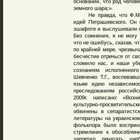
основании, что род челов
земного шара;».
Не правда, что Ф.М.До
идей Петрашевского. Он
эшафоте и выслушивали н
Без сомнения, я не могу 
что не ошибусь, сказав, чт
по крайней мере, чрезвыч
бесчестие отречься от св
сломило нас, и наши уб
сознанием исполненно
Шевченко Т.Г., воспевав
языке идею независимос
преследованиям российс
2009г. написано: «Воз
культурно-просветите
обвинены в сепаратистс
литературы на украинском
фольклора было восприня
стремление к обособлен
запретил печатать учеб