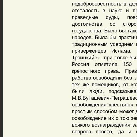
недобросовестность в де
отсталость в науке и п
праведные суды, повс
достоинства со стор
государства. Было бы тако
народов. Была бы практич
традиционным усердием 
приверженцев Ислама.
Троицкий:«…при совке был
Россия отметила 150 
крепостного права. Пра
рабства освободили без 
тех же помещиков, от ко
были люди, подсказыва
М.В.Буташевич-Петра
освобождения крестьян»
простым способом может д
освобождение их с тою зе
всякого вознаграждения з
вопроса просто, да и 