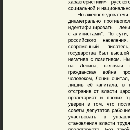
характеристики» русско
социальной и национальн
Но лжепоследователи Ил
диаметрально противопо
идентифицировать лен
сталинистами”. По сути
российского населени
современный писатель
государства был высшей 
негатива с позитивом. Н
на Ленина, включая с
гражданская война пр
человеком, Ленин считал,
лишив её капитала, в т
отстранив от власти цар
пролетариат и прочих т
уверен в том, что посл
советы депутатов рабочи
участвовать в управл
становления власти трудя
пролетариата. Без так