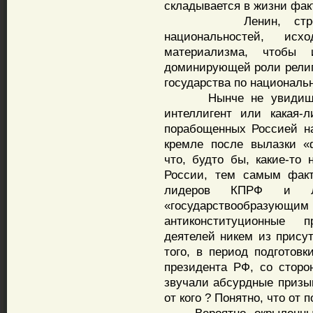
складывается в жизни фак
Ленин, стремился
национальностей, исх
материализма, чтобы 
доминирующей роли религ
государства по националь
Нынче не увидишь в 
интеллигент или какая-
порабощенных Россией н
кремле после вылазки «
что, будто бы, какие-то
России, тем самым факт
лидеров КПРФ и ЛД
«государствообраз
антиконституционные 
деятелей никем из прису
того, в период подготов
президента РФ, со сторо
звучали абсурдные призыв
от кого ? Понятно, что от 