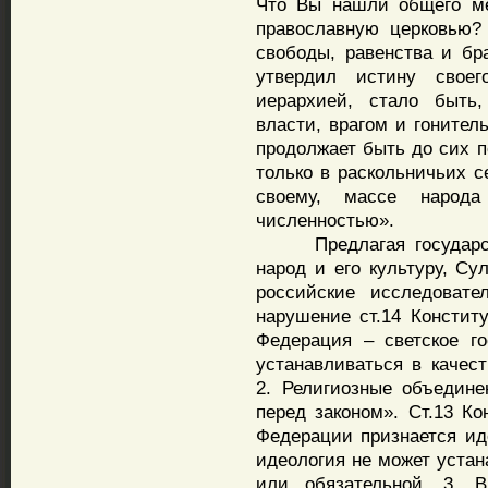
Что Вы нашли общего ме
православную церковью?
свободы, равенства и бр
утвердил истину своего
иерархией, стало быть,
власти, врагом и гоните
продолжает быть до сих п
только в раскольничьих с
своему, массе народ
численностью».
Предлагая государству
народ и его культуру, Су
российские исследовате
нарушение ст.14 Конститу
Федерация – светское го
устанавливаться в качест
2. Религиозные объедине
перед законом». Ст.13 Ко
Федерации признается иде
идеология не может устан
или обязательной. 3. 