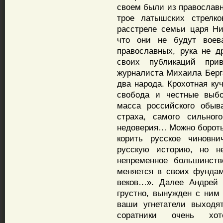
своем были из православн
трое латышских стрелко
расстреле семьи царя Ни
что они не будут воев
православных, рука не д
своих публикаций при
журналиста Михаила Берга
два народа. Крохотная к
свобода и честные выбо
масса российского обыв
страха, самого сильног
недоверия… Можно боротьс
корить русское чиновн
русскую историю, но н
непременное большинств
меняется в своих фундам
веков…». Далее Андрей 
грустно, вынужден с ним
ваши угнетатели выходя
соратники очень хот