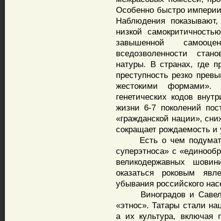
Особенно быстро империи
Наблюдения показывают,
низкой самокритичность
завышенной самооц
вседозволенности ста
натуры. В странах, где п
преступность резко превы
жестокими формами».
генетических кодов внут
жизни 6-7 поколений по
«гражданской нации», сни
сокращает рождаемость и 
Есть о чем подумать т
суперэтноса» с «единообр
великодержавных шовин
оказаться роковым явл
убывания российского нас
Виноградов и Савельев,
«этнос». Татары стали на
а их культура, включая 