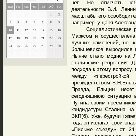
нет. Но отмечать юб
пон
втр
срд
чет
пят
суб
вск
деятельности В.И. Лени
1
2
масштабы его освободите
например, у царя Александ
3
4
5
6
7
8
9
Социалистическая рев
10
11
12
13
14
15
16
Марксом и осуществлена
17
18
19
20
21
22
23
лучших намерений, но, к
24
25
26
27
28
29
30
большевиков выродился 
31
Нынче стало модно на Л
сталинские репрессии. Д
подхода к этому вопросу,
между «перестройкой 
президентством Б.Н.Ельц
Правда, Ельцин несет
сегодняшнюю ситуацию в
Путина своим преемником 
кандидатуры Сталина на 
ВКП(б). Уже, будучи тяже
года он излагал свои опа
«Письме съезду» от 24 