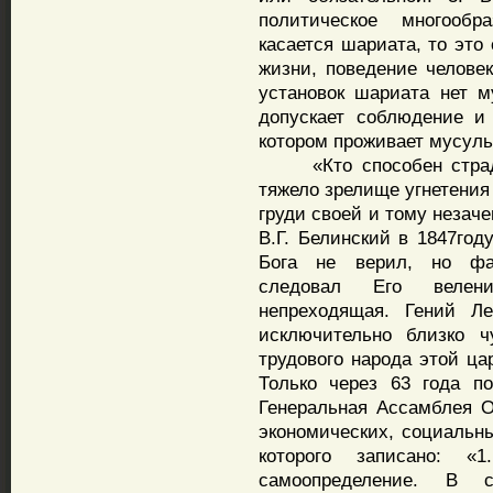
политическое многообр
касается шариата, то это
жизни, поведение челове
установок шариата нет м
допускает соблюдение и 
котором проживает мусул
«Кто способен страдат
тяжело зрелище угнетения
груди своей и тому незач
В.Г. Белинский в 1847год
Бога не верил, но фак
следовал Его велени
непреходящая. Гений Л
исключительно близко ч
трудового народа этой ца
Только через 63 года пос
Генеральная Ассамблея 
экономических, социальны
которого записано: 
самоопределение. В 