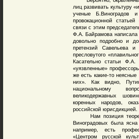
Вероятно, окрыленные
лиц развивать культуру «
ученые Б.Виноградов 
провокационной статьей
связи с этим председател
Ф.А. Байрамова написала 
довольно подробно и до
претензий Савельева и 
пресловутого «плавильног
Касательно статьи Ф.А.
«уязвленные» профессоры
же есть какие-то неясные
них». Как видно, Пут
национальному вопр
великодержавных шови
коренных народов, ок
российской юрисдикцией.
Нам позиция теоретик
Виноградовых была ясна
например, есть профес
«Центром русской куль