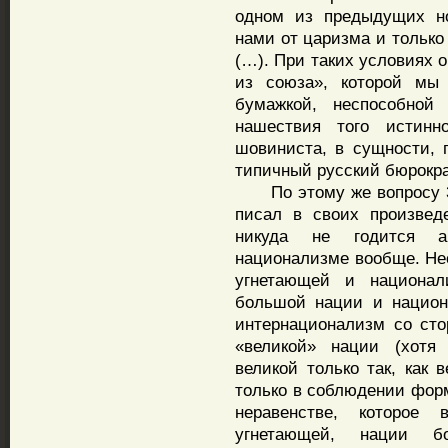
одном из предыдущих но
нами от царизма и только
(…). При таких условиях 
из союза», которой мы 
бумажкой, неспособной
нашествия того истинно
шовиниста, в сущности, 
типичный русский бюрокра
По этому же вопросу 31д
писал в своих произвед
никуда не годится аб
национализме вообще. Не
угнетающей и национал
большой нации и национ
интернационализм со ст
«великой» нации (хотя
великой только так, как 
только в соблюдении форм
неравенстве, которое
угнетающей, нации бо