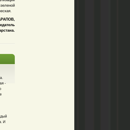
«зеленой
ческая.
РАПОВ,
едатель
арстана.
а.
ая -
ю
е
ждый
а. И