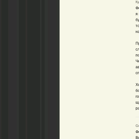
Ку
Ф
я
б
т
н
П
с
п
Ч
а
с
Х
б
г
щ
р
Gu
Ф
В