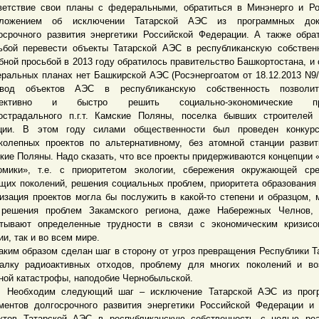
ветствие свои планы с федеральными, обратиться в Минэнерго и Р
дложением об исключении Татарской АЭС из программных док
осрочного развития энергетики Российской Федерации. А также обра
ьбой перевести объекты Татарской АЭС в республиканскую собствен
бной просьбой в 2013 году обратилось правительство Башкортостана, и 
ральных планах нет Башкирской АЭС (Росэнергоатом от 18.12.2013 N9/
евод объектов АЭС в республиканскую собственность позволи
ективно и быстро решить социально-экономические пр
острадального п.г.т. Камские Поляны, поселка бывших строителей
ции. В этом году силами общественности был проведен конкур
колепных проектов по альтернативному, без атомной станции развити
кие Поляны. Надо сказать, что все проекты придерживаются концепции 
омики», т.е. с приоритетом экологии, сбережения окружающей ср
щих поколений, решения социальных проблем, приоритета образования 
изация проектов могла бы послужить в какой-то степени и образцом,
решения проблем Закамского региона, даже Набережных Челнов, 
тывают определенные трудности в связи с экономическим кризисо
ии, так и во всем мире.
м образом сделан шаг в сторону от угроз превращения Республики Т
алку радиоактивных отходов, проблему для многих поколений и в
ной катастрофы, наподобие Чернобыльской.
бходим следующий шаг – исключение Татарской АЭС из прог
ментов долгосрочного развития энергетики Российской Федерации и
ктов Татарской АЭС в республиканскую собственность с целью ре