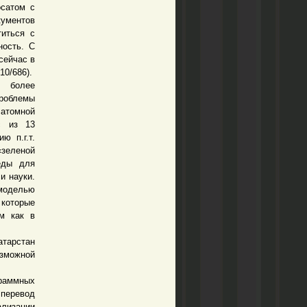
осатом с
ументов
титься с
ность. С
сейчас в
10/686).
т более
облемы
 атомной
с из 13
ю п.г.т.
«зеленой
еды для
и науки.
 моделью
которые
м как в
атарстан
озможной
раммных
 перевод
ализации