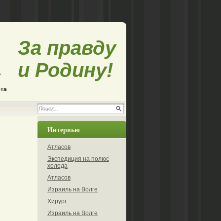
За правду
и Родину!
ета
Интервью
Атласов
Экспедиция на полюс
холода
Атласов
Израиль на Волге
Хирург
Израиль на Волге