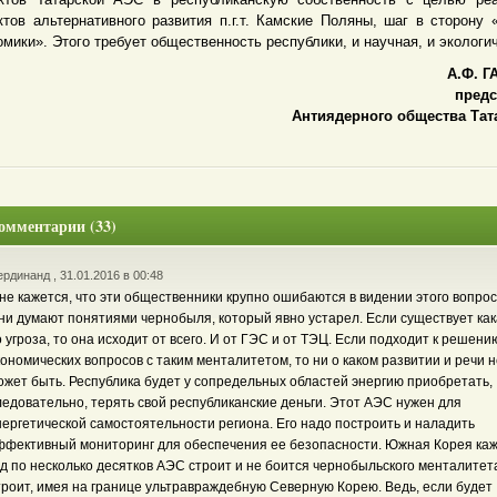
ктов альтернативного развития п.г.т. Камские Поляны, шаг в сторону 
омики». Этого требует общественность республики, и научная, и экологи
А.Ф. ГА
предс
Антиядерного общества Тат
омментарии (33)
рдинанд , 31.01.2016 в 00:48
не кажется, что эти общественники крупно ошибаются в видении этого вопрос
ни думают понятиями чернобыля, который явно устарел. Если существует как
о угроза, то она исходит от всего. И от ГЭС и от ТЭЦ. Если подходит к решени
кономических вопросов с таким менталитетом, то ни о каком развитии и речи н
ожет быть. Республика будет у сопредельных областей энергию приобретать,
ледовательно, терять свой республиканские деньги. Этот АЭС нужен для
нергетической самостоятельности региона. Его надо построить и наладить
ффективный мониторинг для обеспечения ее безопасности. Южная Корея ка
од по несколько десятков АЭС строит и не боится чернобыльского менталитет
троит, имея на границе ультравраждебную Северную Корею. Ведь, если будет