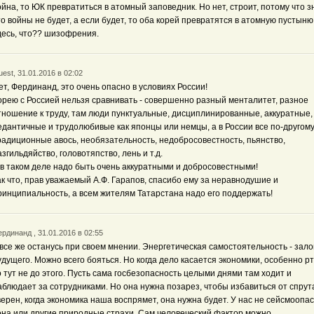
ойна, то ЮК превратиться в атомный заповедник. Но нет, строит, потому что з
то войны не будет, а если будет, то оба корей превратятся в атомную пустыню
десь, что?? шизофрения.
est, 31.01.2016 в 02:02
ет, Фердинанд, это очень опасно в условиях России!
орею с Россией нельзя сравнивать - совершенно разный менталитет, разное
тношение к труду, там люди пунктуальные, дисциплинированные, аккуратные,
едантичные и трудолюбивые как японцы или немцы, а в России все по-другому 
радиционные авось, необязательность, недобросовестность, пьянство,
азгильдяйство, головотяпство, лень и т.д.
 в таком деле надо быть очень аккуратными и добросовестными!
ак что, прав уважаемый А.Ф. Гарапов, спасибо ему за неравнодушие и
ринципиальность, а всем жителям Татарстана надо его поддержать!
рдинанд , 31.01.2016 в 02:55
 все же останусь при своем мнении. Энергетическая самостоятельность - зало
удущего. Можно всего бояться. Но когда дело касается экономики, особенно рт
о тут не до этого. Пусть сама госбезопасность целыми днями там ходит и
аблюдает за сотрудниками. Но она нужна позарез, чтобы избавиться от спрут
верен, когда экономика наша воспрямет, она нужна будет. У нас не сейсмоопа
она или другие природные страхи. Сам человеческий фактор можно