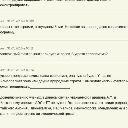
роконтролировать.
est, 31.01.2016 в 06:09
понцы тоже строили, вынуждены были. Но после аварии недавно сворачиваю
рограмму.
est, 31.01.2016 в 06:11
еловеческий фактор контролирует человек. А угроза терроризма?
est, 31.01.2016 в 08:14
 уверен, когда экономика наша воспрямет, она нужна будет. У нас не
ейсмоопасная зона или другие природные страхи. Сам человеческий фактор 
роконтролировать.____________________
 доверяю мнению ученых, в данном случаи уважаемого Гарапова А.Ф. и
обственному мнению, АЭС в РТ не нужен. Экологических свалок в виде радона,
итайского Амония, Нижнекамска, Наб.Челнов, Лениногорска, Мендилеевска и 
азани - не достаточно ли экологической грязи...