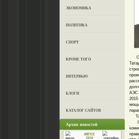
ЭКОНОМИКА
ПОЛИТИКА
СПОРТ
Обще
КРОМЕ ТОГО
Тата
стро
пром
ИНТЕРВЬЮ
расс
долг
АЭС 
БЛОГИ
2015
мощн
КАТАЛОГ САЙТОВ
пара
Таки
Отме
Архив новостей
ком
август
прав
2026