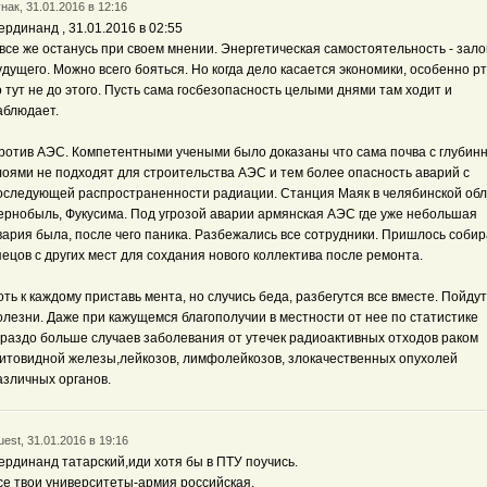
нак, 31.01.2016 в 12:16
ердинанд , 31.01.2016 в 02:55
 все же останусь при своем мнении. Энергетическая самостоятельность - зало
удущего. Можно всего бояться. Но когда дело касается экономики, особенно рт
о тут не до этого. Пусть сама госбезопасность целыми днями там ходит и
аблюдает.
ротив АЭС. Компетентными учеными было доказаны что сама почва с глубин
лоями не подходят для строительства АЭС и тем более опасность аварий с
оследующей распространенности радиации. Станция Маяк в челябинской обл
ернобыль, Фукусима. Под угрозой аварии армянская АЭС где уже небольшая
вария была, после чего паника. Разбежались все сотрудники. Пришлось собир
пецов с других мест для сохдания нового коллектива после ремонта.
оть к каждому приставь мента, но случись беда, разбегутся все вместе. Пойдут
олезни. Даже при кажущемся благополучии в местности от нее по статистике
ораздо больше случаев заболевания от утечек радиоактивных отходов раком
итовидной железы,лейкозов, лимфолейкозов, злокачественных опухолей
азличных органов.
est, 31.01.2016 в 19:16
ердинанд татарский,иди хотя бы в ПТУ поучись.
се твои университеты-армия российская.