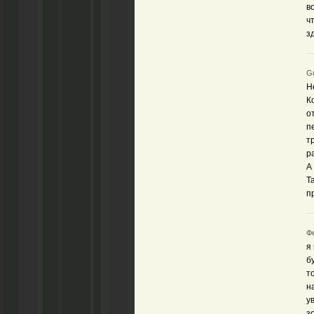
в
ч
з
Gu
Н
К
о
п
т
р
А
Т
п
Фе
я
б
т
н
у
з