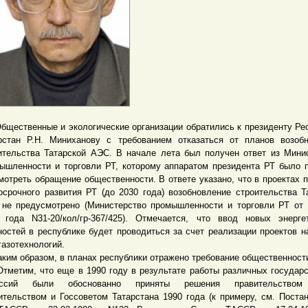
ственные и экологические организации обратились к президенту Ре
рстан Р.Н. Миниханову с требованием отказаться от планов возоб
ительства Татарской АЭС. В начале лета был получен ответ из Мини
ышленности и торговли РТ, которому аппаратом президента РТ было 
мотреть обращение общественности. В ответе указано, что в проектах 
осрочного развития РТ (до 2030 года) возобновление строительства Т
не предусмотрено (Министерство промышленности и торговли РТ от
 года N31-20/кол/гр-367/425). Отмечается, что ввод новых энерге
остей в республике будет проводиться за счет реализации проектов н
газотехнологий.
м образом, в планах республики отражено требование общественност
тим, что еще в 1990 году в результате работы различных государ
иссий были обоснованно приняты решения правительством
ительством и Госсоветом Татарстана 1990 года (к примеру, см. Поста