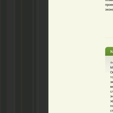
прое
экон
К
Фе
М
О
т
э
м
с
э
э
г
с