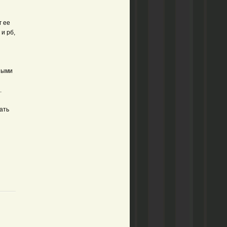
г ее
 и рб,
ными
.
ать