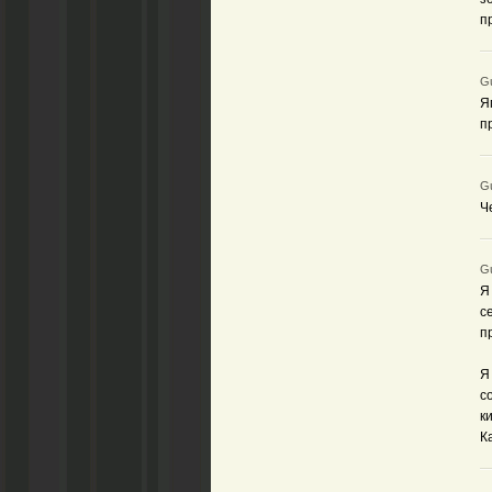
п
Gu
Я
п
Gu
Ч
Gu
Я
с
п
Я
с
к
К