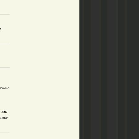
т
можно
 рос-
самой