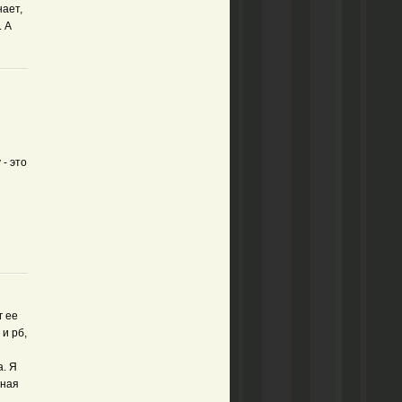
нает,
. А
- это
г ее
 и рб,
а. Я
сная