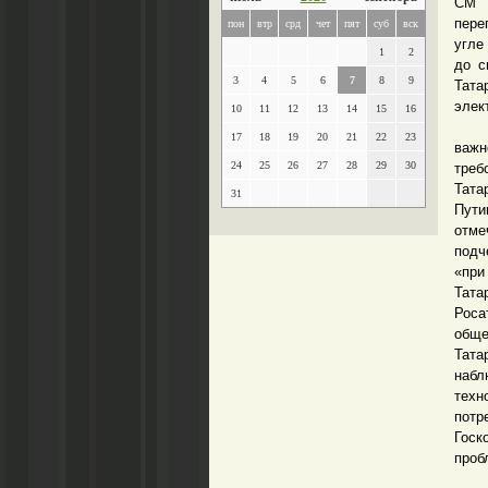
СМ Т
пере
пон
втр
срд
чет
пят
суб
вск
угле
1
2
до с
3
4
5
6
7
8
9
Тата
элек
10
11
12
13
14
15
16
Пол
17
18
19
20
21
22
23
важн
24
25
26
27
28
29
30
треб
Тата
31
Пути
отме
подч
«при
Тата
Рос
обще
Тата
набл
техн
потр
Госк
проб
Таки