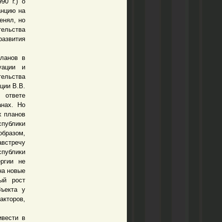
90 г.) о
анцию на
енял, но
тельства
азвития
ланов в
уации и
ельства
ции В.В.
 ответе
анах. Но
х планов
публики
образом,
встречу
спублики
ергии не
на новые
ый рост
бъекта у
акторов,
вести в