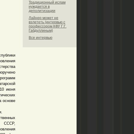
Традиционный ислам
нуждается в
деполитизации
Лайнер может не
взлететь (интервью с
профессором КФУ Г.Г.
Габдуллиным)
Все интервью
спублики
новления
стерства
поручено
программ
атарской
 10 июня
тических
а основе
и.
ственных
 СССР,
новления