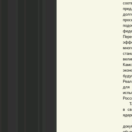
соот
пре
долг
прос
подо
феде
Пер
эфф
мног
стан
вели
Камс
экон
буду
Реал
для 
испы
Росс
Таки
в св
ядер
Нео
доку
объе