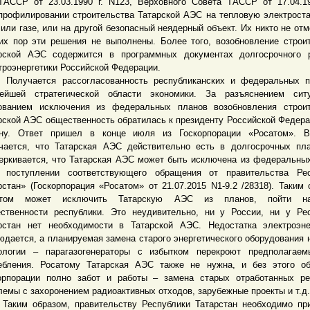
АССР от 23.03.1990 г. N123, Верховного Совета ТАССР от 17.04.19
профилировании строительства Татарской АЭС на тепловую электрост
 или газе, или на другой безопасный неядерный объект. Их никто не отм
их пор эти решения не выполнены. Более того, возобновление строи
рской АЭС содержится в программных документах долгосрочного р
троэнергетики Российской Федерации.
учается рассогласованность республиканских и федеральных п
ейшей стратегической области экономики. За разъяснением сит
ованием исключения из федеральных планов возобновления строит
рской АЭС общественность обратилась к президенту Российской Федера
ну. Ответ пришел в конце июля из Госкорпорации «Росатом». В
чается, что Татарская АЭС действительно есть в долгосрочных пл
еркивается, что Татарская АЭС может быть исключена из федеральны
 поступлении соответствующего обращения от правительства Рес
рстан» (Госкорпорация «Росатом» от 21.07.2015 N1-9.2 /28318). Таким 
атом может исключить Татарскую АЭС из планов, пойти на
ственности республики. Это неудивительно, ни у России, ни у Ре
рстан нет необходимости в Татарской АЭС. Недостатка электроэн
юдается, а планируемая замена старого энергетического оборудования 
ологии – парагазогенераторы с избытком перекроют предполагаем
ебления. Росатому Татарская АЭС также не нужна, и без этого о
орпорации полно забот и работы – замена старых отработанных ре
лемы с захоронением радиоактивных отходов, зарубежные проекты и т.д.
м образом, правительству Республики Татарстан необходимо при