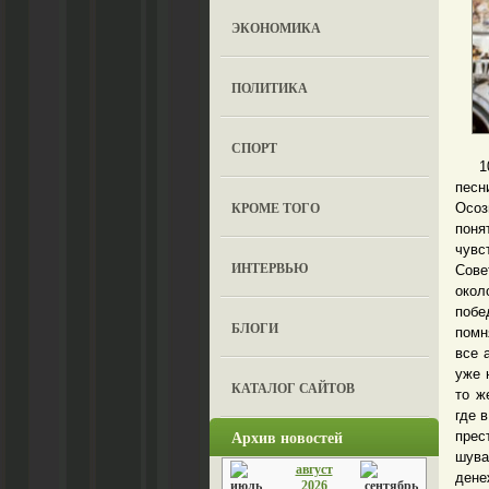
ЭКОНОМИКА
ПОЛИТИКА
СПОРТ
10. 
песн
КРОМЕ ТОГО
Осоз
поня
чувс
ИНТЕРВЬЮ
Сове
окол
побе
БЛОГИ
помн
все 
уже 
КАТАЛОГ САЙТОВ
то ж
где 
Архив новостей
прес
шува
август
дене
2026