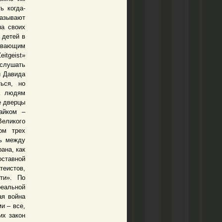
ь когда-
называют
на своих
 детей в
рывающим
itgeist»
ослушать
и Давида
ься, но
а людям
е дверцы
айком –
еликого
ом трех
ть между
ана, как
оставной
теистов,
ти». По
еальной
ая война
и – все,
их закон