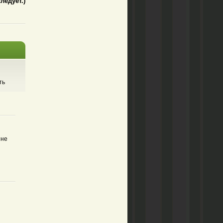
едует.)
ть
 не