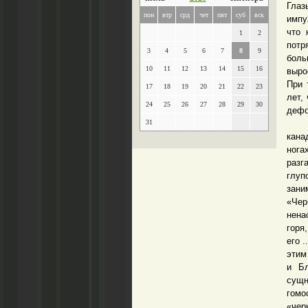
Глаз
пон
втр
срд
чет
пят
суб
вск
импу
что 
1
2
потр
3
4
5
6
7
8
9
боль
10
11
12
13
14
15
16
выро
При 
17
18
19
20
21
22
23
лет,
24
25
26
27
28
29
30
дефо
31
Зав
кана
нога
разг
глуп
зани
«Че
нена
горя
его 
этим
и Б
сущн
гомо
«чер