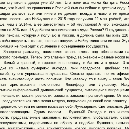
ьев стучится в двери уже 20 лет. Его политика могла бы дать Росс
льс, что Китай по сравнению с Россией был бы сейчас в детском саду. 
кадры делают все или ничего не делают всегда в чьих-то интерес
ясла новость, что Набиуллина в 2015 году получила 22 млн. рублей, чт
ше, чем в 2014-м, а ее заместитель – 58 миллионов! А что, экономик
сла на 80% или ЦБ добился экономического чуда России? Я трудилась с
той пенсии, которую я получаю в России, я должна была бы жить 220
 чтобы получить столько, сколько получили Набиуллина или ее зам. Жут
рмация не приводит к усилению и объединению государства.
ершая разминку, посмеемся сквозь слезы над обезьянками на
дского премьера. Теперь это главный тренд за океаном – разные носки н
х: белый и красный, в горошек и в полоску, в бантик и в домик. Эт
адке их «языка сумерек»: абсурда, лжи парадоксов, двойных ста
остей, тупого упрямства и лукавства. Сложно признать, но метафизи
мать значительную часть политики. Что наверху, то и внизу – закон Вс
рная аристократия» поклоняется Люциферу или Лукавому, Иску
сытной инфернальной дьявольской сущности, питающейся вибрациями
, ненависти, мести, ревности, зависти, запахом пролитой крови. От все
... раздувается как гигантская медуза, покрывающая собой всю планету.
 дерьмом, он тем не менее называет себя Лучезарным, Светоносным, 
лагословляющим. Одним словом – Лукавый! Отсюда и его инфер
ости, представленные масонами, иллюминатами, глобалистами, сата
сексуалистами, педофилами по образу и подобию Лукавого, назыв
ной аристократией» или архитекторами нового мирового порядка. 