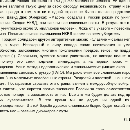
атчиками Россия потеряла от 150 до 200 миллионов человек. Ни один 
е не заплатит такую цену за свою свободу, независимость, страну и з
кая правда в том, что ни в одной стране не было столько предателе
ии. Давид Дюк (Америка): «Масоны создали в России режим по уни
ления. Создав НКВД, они заняли все ключевые посты. В результате в
 уничтожено около 30 миллионов человек». Ложь от Лукавого – повесить
ина. Прочтите списки начальников НКВД и сами во всем убедитесь.
оцким солидарен другой авторитетный масон: «Славяне – самый не
д в мире. Непокорный в силу склада своих психических и умс
обностей, заложенных многими поколениями предков, генов, не под
делке (!). Славянина, русского можно уничтожить, но никогда нельзя п
 почему это семя подлежит ликвидации, а на первых порах – 
ащению. Наши методы идеологические и экономические (мягкая сила – 
именением силовых структур (НАТО). Мы расчленим все славянские наро
млн.) на маленькие ослабленные страны. Разделяй и властвуй – наш не
цип. Постараемся стравить эти страны, втянем в междоусобную войну.
т считать, что борется против экспансии России за свою самостоятел
остью попадет в зависимость от нас. Все это мы будем делать под п
ных суверенитетов. В это время мы не дадим ни одной из
определиться. В этой борьбе дураков славянское быдло будет ослаблят
плять нас – главных дирижеров смуты.
Л.