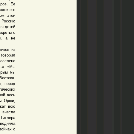
аров. Ее
акже его
ом этой
ю Россию
ля детей
екреты о
и, а не
иков из
 говорил
населена
и…» «Мы
торым мы
Востока.
и, перед
тических
рой весь
ы, Орши,
ожат всю
а внесла
 Гитлера
 подняла
войнах с