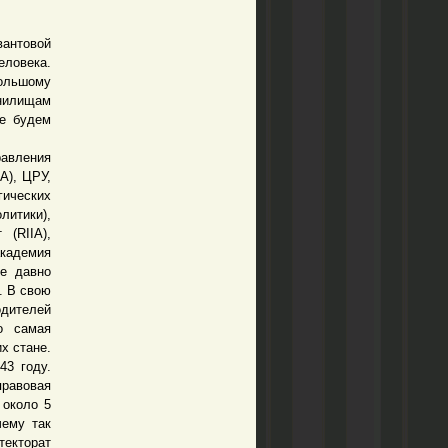
вантовой
ловека.
ольшому
нилищам
не будем
равления
А), ЦРУ,
ических
литики),
 (RIIA),
академия
же давно
. В свою
одителей
о самая
х стане.
43 году.
правовая
 около 5
чему так
текторат