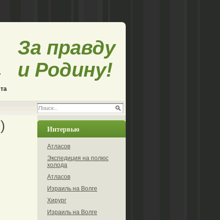
За правду
и Родину!
ета
)
Интервью
Атласов
Экспедиция на полюс
холода
Атласов
Израиль на Волге
Хирург
Израиль на Волге