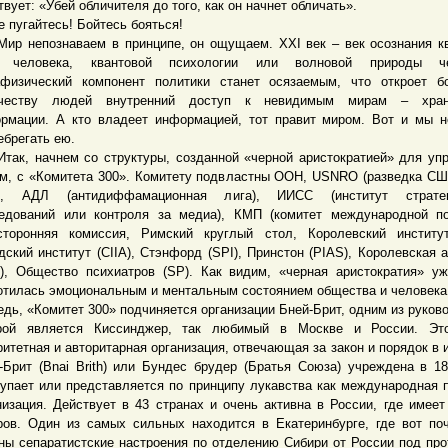
твует: «Убей обличителя до того, как он начнет обличать».
угайтесь! Бойтесь бояться!
непознаваем в принципе, он ощущаем. XXI век – век осознания к
и человека, квантовой психологии или волновой природы че
физический компонент политики станет осязаемым, что откроет б
ичеству людей внутренний доступ к невидимым мирам – хра
рмации. А кто владеет информацией, тот правит миром. Вот и мы 
ебрегать ею.
, начнем со структуры, созданной «черной аристократией» для уп
м, с «Комитета 300». Комитету подвластны ООН, USNRO (разведка СШ
6, АДЛ (антидиффамационная лига), ИИСС (институт стратег
едований или контроля за медиа), КМП (комитет международной по
сторонняя комиссия, Римский круглый стол, Королевский институт
дский институт (CIIA), Стэнфорд (SPI), Принстон (PIAS), Королевская 
), Общество психиатров (SP). Как видим, «черная аристократия» у
отилась эмоциональным и ментальным состоянием общества и человека
едь, «Комитет 300» подчиняется организации Бней-Брит, одним из руков
рой является Киссинджер, так любимый в Москве и России. Эт
ритетная и авторитарная организация, отвечающая за закон и порядок в и
-Брит (Bnai Brith) или Бундес брудер (Братья Союза) учреждена в 18
упает или представляется по принципу лукавства как международная 
низация. Действует в 43 странах и очень активна в России, где имеет
ров. Один из самых сильных находится в Екатеринбурге, где вот по
ны сепаратистские настроения по отделению Сибири от России под про