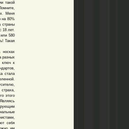
ии такой
Помните,
ах. Меня
о на 80%
а страны
 18 лет.
 или 580
ь! Такая
 носках
а разных
о ключ к
ндартов,
ка стала
еленной.
сителю,
 страха,
го этого
 Являясь
Дарующим
нальные
нистами,
ают себя
Можно им