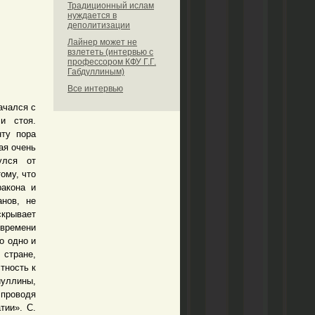
Традиционный ислам
нуждается в
деполитизации
Лайнер может не
взлететь (интервью с
профессором КФУ Г.Г.
Габдуллиным)
Все интервью
ачался с
и стоя.
нту пора
ая очень
улся от
ому, что
ракона и
нов, не
скрывает
 времени
о одно и
 стране,
тность к
уллины,
 проводя
тии». С.