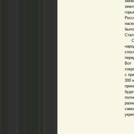
захв
земл
горь
Росс
насе
было
Стал
С Тр
наро
спос
пере
Вот
сокр
с пр
300 
прин
буде
полн
раз
само
укре