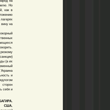
народ на
емлю. Но
й, как в
чтожению
 лагерях
 вину на
покорный
твенных
дающихся
окорить.
резкому
санкции)
ды (а их
изменный
 Украина
ьность и
редлогом
 сторон
ь себя и
 БАГИРА.
США.