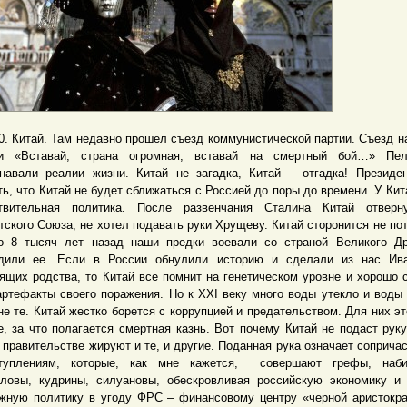
Китай. Там недавно прошел съезд коммунистической партии. Съезд н
и «Вставай, страна огромная, вставай на смертный бой…» Пел
навали реалии жизни. Китай не загадка, Китай – отгадка! Президе
ть, что Китай не будет сближаться с Россией до поры до времени. У Кит
твительная политика. После развенчания Сталина Китай отверн
тского Союза, не хотел подавать руки Хрущеву. Китай сторонится не пот
о 8 тысяч лет назад наши предки воевали со страной Великого Д
дили ее. Если в России обнулили историю и сделали из нас Ива
ящих родства, то Китай все помнит на генетическом уровне и хорошо 
артефакты своего поражения. Но к XXI веку много воды утекло и воды
не те. Китай жестко борется с коррупцией и предательством. Для них эт
е, за что полагается смертная казнь. Вот почему Китай не подаст руку
в правительстве жируют и те, и другие. Поданная рука означает сопричас
туплениям, которые, как мне кажется, совершают грефы, наби
ловы, кудрины, силуановы, обескровливая российскую экономику и
жную политику в угоду ФРС – финансовому центру «черной аристокра