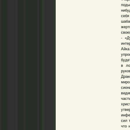
поды
нибу
себя
шаба
жерт
свою
- «Д
инте
Айка
упро
буде
в ло
руко
Драк
миро
сион
види
част
хри
утв
инфе
сил 
что 