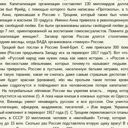
ики. Капитализация организации составляет 130 миллиардов долл
ом был Фрейд, с помощью которого были написаны «Протоколы», а т
 Анна, приехавшая в Россию с Троцким, который также был член
низации и масоном 33 градуса. Именно Анна привезла в революционну
ию свободной любви. Ею были организованы школы свободной любви д
 до 7 лет, ориентированной на воспитание гомосексуалистов. Помните д
онализации женщин?.. Заговор против России длится столетиям
едние месяцы, когда ВАДА организовала «темную» России.
кий был послан в Россию Бней-Брит. С ним приехали 300 боев
ики (Россия предъявила Западу иск за переворот 1917 года?). Вот что
кий: «Русский народ нам нужен лишь как навоз истории…» «Россия 
и бесхвостыми обезьянами, которых почему-то называют людьм
ны превратить Россию в пустыню, населенную белыми неграми, ко
м такую тиранию, какая не снилась даже самым страшным деспотам 
ния будет красная (кровавая), ибо мы прольем такие потоки кров
рыми содрогнутся и побледнеют все человеческие потери капиталис
. На погребальных обломках России мы укрепим власть… перед кото
опустится на колени (!). А пока наши юноши в кожаных куртках из Одесс
ля, Винницы умеют ненавидеть русских и все русское. Они уничт
ллигенцию, офицеров, академиков, писателей…» (Как видим, Украин
ый компонент в переворот 1917 года (!). С Троцким перекликаются планы
вить в СССР 10 миллионов человек и «милейшей» Тэтчер, которая
ку до 15 млн. Сколько раз Россия подставляла вторую щеку врагу! В 