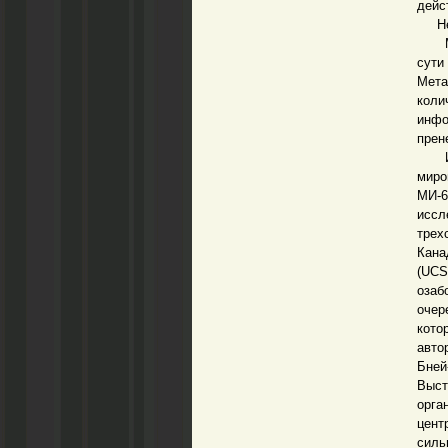
дейс
Не п
Мир 
сут
Мета
кол
инфо
прен
Итак
миро
МИ-
иссл
трех
Кана
(UCS
озаб
очер
кото
авто
Бней
Выст
орга
цент
силь