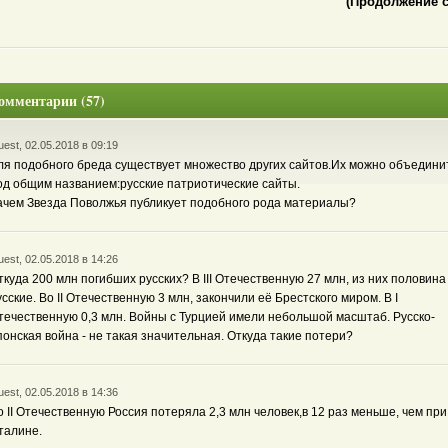
(Продолжение сл
омментарии (57)
est, 02.05.2018 в 09:19
ля подобного бреда существует множество других сайтов.Их можно объедини
од общим названием:русские патриотические сайты.
ачем Звезда Поволжья публикует подобного рода материалы?
est, 02.05.2018 в 14:26
ткуда 200 млн погибших русских? В III Отечественную 27 млн, из них половина
усские. Во II Отечественную 3 млн, закончили её Брестского миром. В I
течественную 0,3 млн. Войны с Турцией имели небольшой масштаб. Русско-
понская война - не такая значительная. Откуда такие потери?
est, 02.05.2018 в 14:36
о II Отечественную Россия потеряла 2,3 млн человек,в 12 раз меньше, чем при
талине.