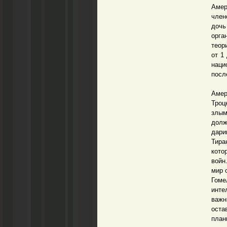
Амер
член
дочь
орга
теор
от 1
наци
посл
Троц
Амер
Троц
злым
долж
дари
Тира
кото
войн
мир 
Гоме
инте
важн
оста
план