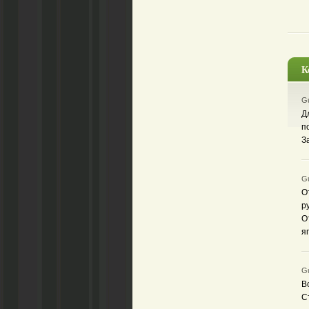
К
Gu
Д
п
З
Gu
О
р
О
я
Gu
В
С