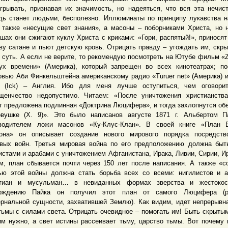
грывать, признавая их значимость, но надеяться, что вся эта нечист
дь станет людьми, бесполезно. Иллюминаты по принципу лукавства 
 также «несущие свет знания», а масоны – поборниками Христа, но 
шах они сжигают куклу Христа с криками: «Гори, распятый!», приносят
ву сатане и пьют детскую кровь. Отрицать правду – угождать им, ск
 суть. А если не верите, то рекомендую посмотреть на Ютубе фильм «Ze
ух времени» (Америка), который запрещен во всех кинотеатрах; п
рвью Аби Финкельштейна американскому радио «Turuer net» (Америка) 
 (Ick) – Англия. Ибо для меня лучше оступиться, чем оговорит
щенчество недопустимо. Читаем: «После уничтожения христианств
т предложена подлинная «Доктрина Люцифера», и тогда захлопнутся об
вушке (Х. 9)». Это было написанов августе 1871 г. Альбертом П
водителем ложи масонов «Ку-Клус-Клан». В своей книге «План В
она» он описывает создание нового мирового порядка посредств
вых войн. Третья мировая война по его предположению должна бы
истами и арабами с уничтожением Афганистана, Ирака, Ливии, Сирии, Ир
м, план сбывается почти через 150 лет после написания. А также «с
ью этой войны должна стать борьба всех со всеми: нигилистов и а
стиан и мусульман… в невиданных формах зверства и жестокос
ерждению Пайка он получил этот план от самого Люцифера (р
рнальной сущности, захватившей Землю). Как видим, идет непрерывн
тьмы с силами света. Отрицать очевидное – помогать им! Быть скрытым
им нужно, а свет истины рассеивает тьму, царство тьмы. Вот почему 