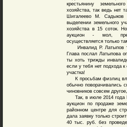
крестьянину земельног
хозяйства, так ведь нет 
Шигалеево М. Садыков 
выделении земельного уч
хозяйства в 15 соток. 
аукцион - мол, пред
осуществляется только та
Инвалид Р. Латыпов то
Глава послал Латыпова оп
ты хоть трижды инвалид
если у тебя нет подхода к 
участка!
К просьбам физлиц влас
обычно поворачивались с
чиновников совсем другое
Так, в июле 2014 года 
аукцион по продаже земе
районном центре для стр
дала заявку только строи
40 тыс. руб. без провед