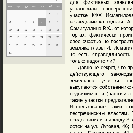
для фиктивных заявле
пон
втр
срд
чет
пят
суб
вск
установили проверяющи
участке КФХ Исмагилов
1
2
возведение коттеджей. А 
3
4
5
6
7
8
9
Самигуллина Р.Х., от кото
10
11
12
13
14
15
16
торгах, фактически прои
17
18
19
20
21
22
23
свое счастье не построи
24
25
26
27
28
29
30
земляка главы И. Исмагил
31
То есть справедливость,
только надолго ли?
Давно не секрет, что п
действующего законод
земельные участки пр
выкупаются собственнико
недвижимости (вагончико
такие участки предлагал
Использование таких с
пестречинским властям. 
предоставили в аренду 3 
соток на ул. Луговая, 46; 
на ул. Придорожная, 44.