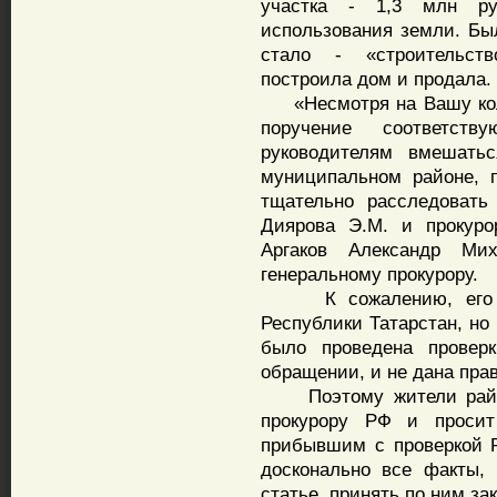
участка - 1,3 млн ру
использования земли. Бы
стало - «строительст
построила дом и продала.
«Несмотря на Вашу коло
поручение соответст
руководителям вмешать
муниципальном районе, 
тщательно расследовать
Диярова Э.М. и прокуро
Аргаков Александр Ми
генеральному прокурору.
К сожалению, его обр
Республики Татарстан, но
было проведена провер
обращении, и не дана прав
Поэтому жители района
прокурору РФ и просит
прибывшим с проверкой Р
досконально все факты,
статье, принять по ним за