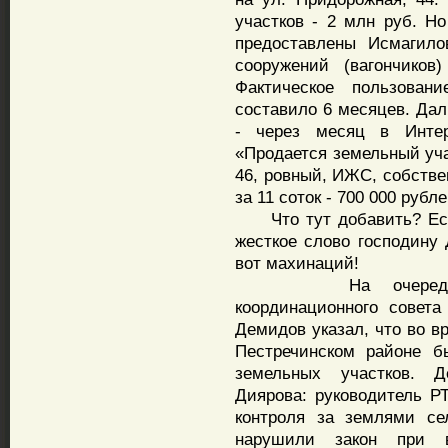
участков - 2 млн руб. Но
предоставлены Исмагило
сооружений (вагончико
Фактическое пользован
составило 6 месяцев. Да
- через месяц в Интер
«Продается земельный уча
46, ровный, ИЖС, собствен
за 11 соток - 700 000 рубле
Что тут добавить? Если
жесткое слово господину 
вот махинаций!
На очередном зас
координационного совет
Демидов указал, что во в
Пестречинском районе 
земельных участков. 
Диярова: руководитель Р
контроля за землями се
нарушили закон при в