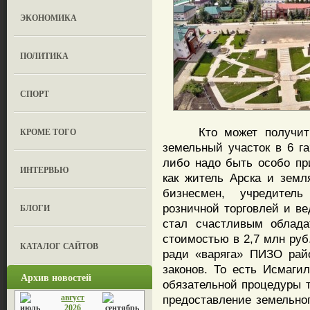
ЭКОНОМИКА
ПОЛИТИКА
СПОРТ
Кто может получить в
КРОМЕ ТОГО
земельный участок в 6 га
либо надо быть особо пр
ИНТЕРВЬЮ
как житель Арска и земл
бизнесмен, учредител
розничной торговлей и ве
БЛОГИ
стал счастливым облада
стоимостью в 2,7 млн руб.
КАТАЛОГ САЙТОВ
ради «варяга» ПИЗО рай
законов. То есть Исмаги
Архив новостей
обязательной процедуры т
август
предоставление земельног
2026