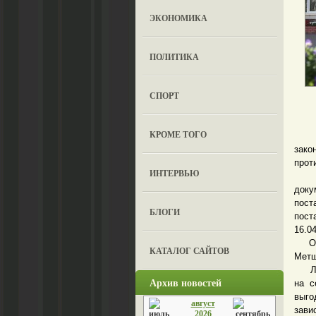
ЭКОНОМИКА
ПОЛИТИКА
СПОРТ
КРОМЕ ТОГО
Дей
зак
прот
ИНТЕРВЬЮ
- На
доку
пост
БЛОГИ
пост
16.0
Обсу
КАТАЛОГ САЙТОВ
Метш
Любо
Архив новостей
на с
выго
август
зави
2026