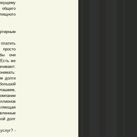
текущему
т общего
илищного
ртирным
 платить
 просто
обы они
 Есть же
ачивают.
онимать:
ие долги
ебольшой
глашаем,
компании
иллионов
авляющая
вленные
кой долг
услуг? -