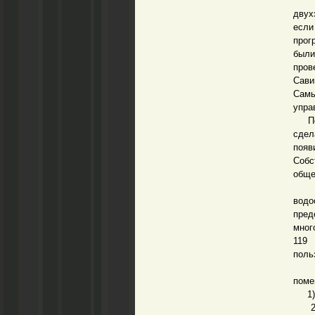
Но 
двух
если
прог
были
пров
Сави
Самы
упра
По м
сдел
появ
Собс
обще
До 
водо
пред
мног
119
поль
Пла
поме
1) п
2) п