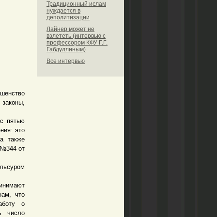
Традиционный ислам
нуждается в
деполитизации
Лайнер может не
взлететь (интервью с
профессором КФУ Г.Г.
Габдуллиным)
Все интервью
шенство
законы,
с пятью
ния: это
 а также
 №344 от
Ильсуром
ринимают
ам, что
аботу о
ь число