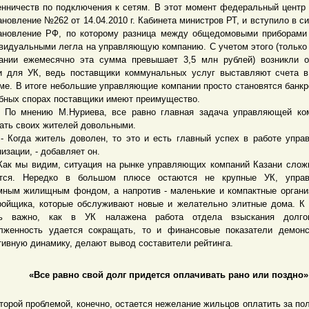
нничеств по подключения к сетям. В этот момент федеральный центр
ановление №262 от 14.04.2010 г. Кабинета министров РТ, и вступило в си
ановление РФ, по которому разница между общедомовыми приборами
видуальными легла на управляющую компанию. С учетом этого (только
ании ежемесячно эта сумма превышает 3,5 млн рублей) возникли 
и для УК, ведь поставщики коммунальных услуг выставляют счета 
ме. В итоге небольшие управляющие компании просто становятся банкр
бных спорах поставщики имеют преимущество.
мнению М.Нуриева, все равно главная задача управляющей ком
ать своих жителей довольными.
гда житель доволен, то это и есть главный успех в работе упра
низации, - добавляет он.
мы видим, ситуация на рынке управляющих компаний Казани сложн
ется. Нередко в большом плюсе остаются не крупные УК, упра
мным жилищным фондом, а напротив - маленькие и компактные органи
ройщика, которые обслуживают новые и желательно элитные дома. К
нь важно, как в УК налажена работа отдела взыскания долго
лженность удается сокращать, то и финансовые показатели демон
тивную динамику, делают вывод составители рейтинга.
«Все равно свой долг придется оплачивать рано или поздно»
ой проблемой, конечно, остается нежелание жильцов оплатить за по