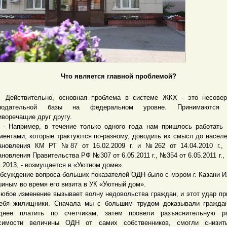
Что является главной проблемой?
ствительно, основная проблема в системе ЖКХ - это несовер
онодательной базы на федеральном уровне. Принимаются 
иворечащие друг другу.
пример, в течение только одного года нам пришлось работать 
ментами, которые трактуются по-разному, доводить их смысл до населе
ановления КМ РТ №87 от 16.02.2009 г. и №262 от 14.04.2010 г.,
ановления Правительства РФ №307 от 6.05.2011 г., №354 от 6.05.2011 г.,
4.2013, - возмущается в «Уютном доме».
ждение вопроса больших показателей ОДН было с мэром г. Казани 
иным во время его визита в УК «Уютный дом».
е изменение вызывает волну недовольства граждан, и этот удар п
ебя жилищники. Сначала мы с большим трудом доказывали граждан
днее платить по счетчикам, затем провели разъяснительную р
симости величины ОДН от самих собственников, смогли снизит