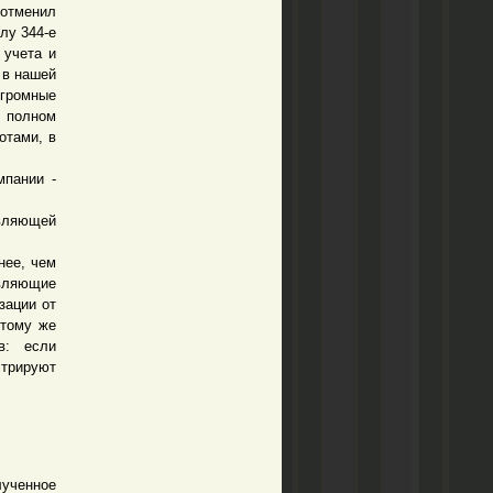
 отменил
лу 344-е
 учета и
 в нашей
огромные
в полном
отами, в
пании -
вляющей
ее, чем
вляющие
зации от
 тому же
в: если
стрируют
лученное