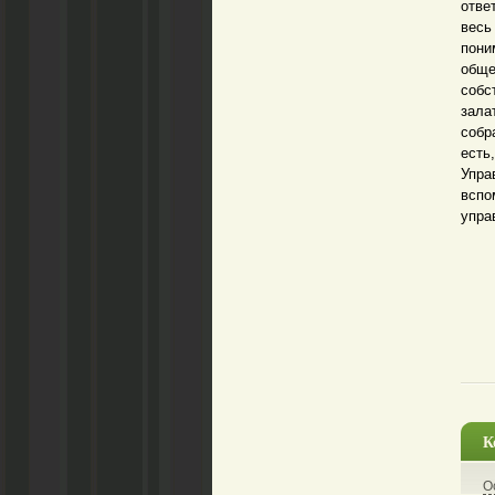
отве
весь
пони
обще
собс
зала
собр
есть
Упра
всп
упра
К
О