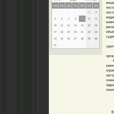
моше
пон
втр
срд
чет
пят
суб
вск
пост
пост
1
2
инди
3
4
5
6
7
8
9
комп
10
11
12
13
14
15
16
риск
объе
17
18
19
20
21
22
23
суде
24
25
26
27
28
29
30
По 
31
сдел
- Ко
орга
Как 
каж
огро
заст
оче
задо
пози
Втор