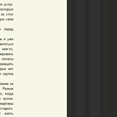
х услуг.
 которую
 за стол
дно свои
 перед
к я уже
авляться
кем-то,
акрывать
 оплаты
окращать
орых нет
я группа
зание за
. Резкое
о, когда
 купли-
квартиры
старого.
т взять