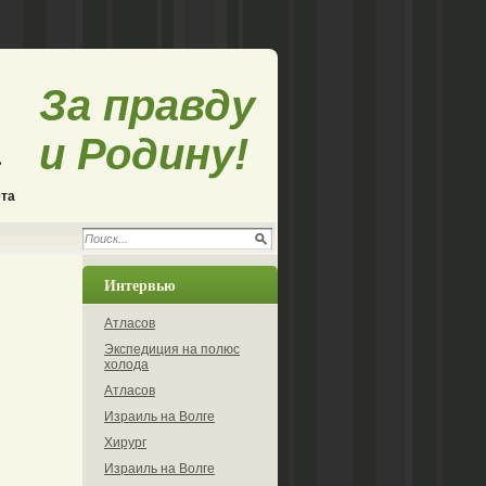
За правду
и Родину!
ета
Интервью
Атласов
Экспедиция на полюс
холода
Атласов
Израиль на Волге
Хирург
Израиль на Волге