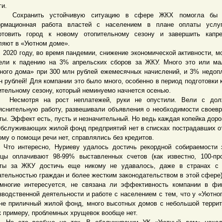
ги.
ранить устойчивую ситуацию в сфере ЖКХ помогла бы п
рмационная работа властей с населением в плане оплаты услуг
отовить город к новому отопительному сезону и завершить капре
ляют в «Уютном доме».
20 году, во время пандемии, снижение экономической активности, м
ели к падению на 3% апрельских сборов за ЖКУ. Много это или м
ного дома» при 300 млн рублей ежемесячных начислений, и 3% недопл
н рублей! Для компании это было много, особенно в период подготовки 
ительному сезону, который неминуемо начнется осенью.
мотря на рост неплатежей, руки не опустили. Вели с дол
яснительную работу, развешивали объявления о необходимости своев
ты. Эффект есть, пусть и незначительный. Но ведь каждая копейка доро
уживающих жилой фонд предприятий нет в списках пострадавших о
ому о помощи речи нет, справлялись без кредитов.
интересно, Нуриеву удалось достичь рекордной собираемости 
цы оплачивают 98-99% выставленных счетов (как известно, 100-пр
ты за ЖКУ достичь еще никому не удавалось, даже в странах с 
ательностью граждан и более жестким законодательством в этой сфере
многие интересуется, не связана ли эффективность компании в фи
зводственной деятельности и работе с населением с тем, что у «Уютно
не приличный жилой фонд, много высотных домов с небольшой террит
 к примеру, проблемных хрущевок вообще нет.