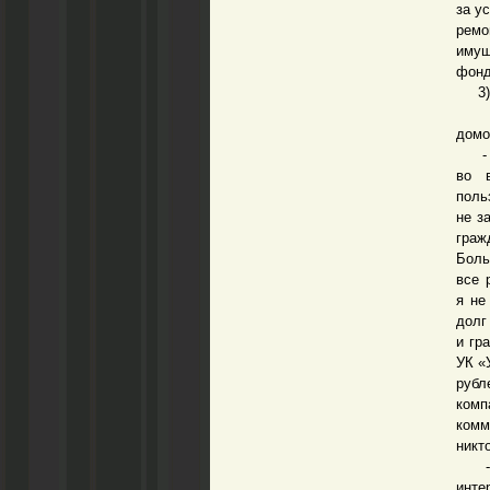
за у
ремо
имущ
фонд
3) п
Таки
домо
- Ко
во 
пол
не з
граж
Боль
все 
я не
долг
и гр
УК «
рубл
комп
комм
никт
- За
инте