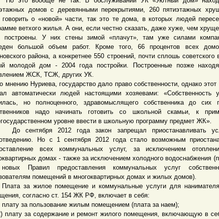
это вообще не так. В обслуживании УК «Уютный дом» наход
этажных домов с деревянными перекрытиями, 260 пятиэтажных хру
 говорить о «новой» части, так это те дома, в которых людей перес
рамме ветхого жилья. А они, если честно сказать, даже хуже, чем хрущев
 построены. У них стены зимой «плачут», там уже силами компа
еден большой объем работ. Кроме того, 66 процентов всех домо
новского района, а конкретнее 550 строений, почти сплошь советского 
й молодой дом - 2004 года постройки. Построенные позже находя
влением ЖСК, ТСЖ, других УК.
нению Нуриева, государство дало право собственности, однако этот 
ал автоматически людей настоящими хозяевами: «Собственность 
илась, но полноценного, здравомыслящего собственника до сих п
твенников надо начинать готовить со школьной скамьи, к прим
государственном уровне ввести в школьную программу предмет ЖК».
сентября 2012 года закон запрещал приостанавливать ус
отведению. Но с 1 сентября 2012 года стало возможным приостан
оставление всех коммунальных услуг, за исключением отоплен
оквартирных домах - также за исключением холодного водоснабжения (пп
 новых Правил предоставления коммунальных услуг собствен
зователям помещений в многоквартирных домах и жилых домов).
та за жилое помещение и коммунальные услуги для нанимателя
щения, согласно ст. 154 ЖК РФ, включает в себя:
лату за пользование жилым помещением (плата за наем);
лату за содержание и ремонт жилого помещения, включающую в се