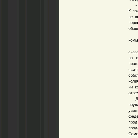
- У 
К пр
не в
пере
обещ
- М
комм
- Та
сказ
на с
прож
чьи-
собс
коли
ни к
отре
Долг
неуп
увел
феде
прод
прод
Сам