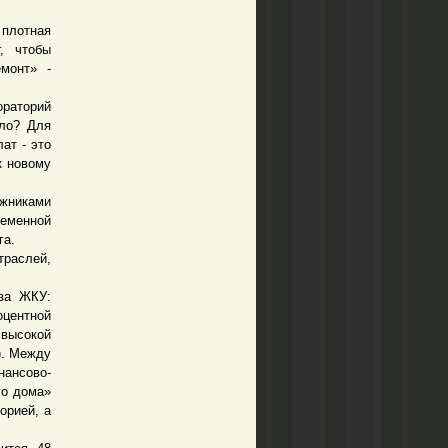
лотная
, чтобы
монт» -
ораторий
ало? Для
ат - это
к новому
жниками
ременной
га.
траслей,
за ЖКУ:
оцентной
высокой
). Между
нансово-
го дома»
орией, а