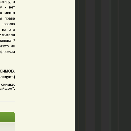
ртиру, а
у - нет
за места
ы права
 кровлю
 на эти
у жителя
виноват?
никто не
 формам
ИСИМОВ.
ледует.)
 снимке:
ый дом".