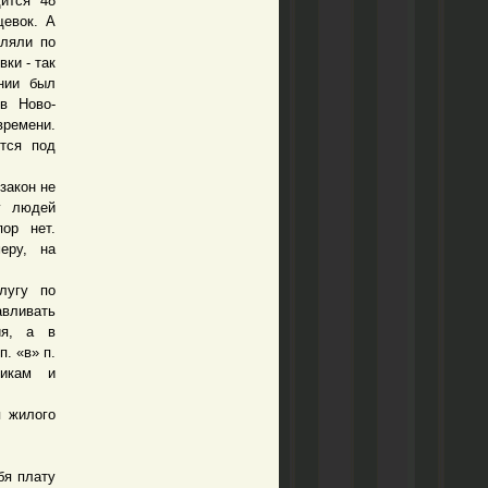
ится 48
щевок. А
еляли по
ки - так
нии был
в Ново-
времени.
тся под
закон не
у людей
ор нет.
еру, на
лугу по
авливать
ия, а в
. «в» п.
никам и
 жилого
бя плату