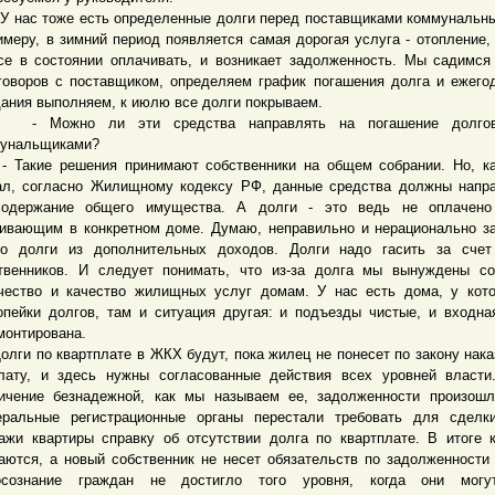
нас тоже есть определенные долги перед поставщиками коммунальны
имеру, в зимний период появляется самая дорогая услуга - отопление,
се в состоянии оплачивать, и возникает задолженность. Мы садимся
говоров с поставщиком, определяем график погашения долга и ежего
ания выполняем, к июлю все долги покрываем.
ожно ли эти средства направлять на погашение долгов
унальщиками?
кие решения принимают собственники на общем собрании. Но, ка
ал, согласно Жилищному кодексу РФ, данные средства должны напр
одержание общего имущества. А долги - это ведь не оплачено 
ивающим в конкретном доме. Думаю, неправильно и нерационально з
то долги из дополнительных доходов. Долги надо гасить за счет
твенников. И следует понимать, что из-за долга мы вынуждены с
чество и качество жилищных услуг домам. У нас есть дома, у кот
опейки долгов, там и ситуация другая: и подъезды чистые, и входна
монтирована.
и по квартплате в ЖКХ будут, пока жилец не понесет по закону нака
лату, и здесь нужны согласованные действия всех уровней власти
ичение безнадежной, как мы называем ее, задолженности произошл
ральные регистрационные органы перестали требовать для сделки
ажи квартиры справку об отсутствии долга по квартплате. В итоге 
аются, а новый собственник не несет обязательств по задолженности 
осознание граждан не достигло того уровня, когда они могу