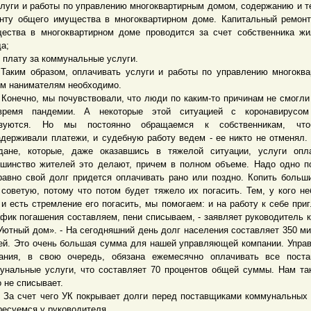
слуги и работы по управлению многоквартирным домом, содержанию и 
нту общего имущества в многоквартирном доме. Капитальный ремон
ества в многоквартирном доме проводится за счет собственника ж
а;
лату за коммунальные услуги.
м образом, оплачивать услуги и работы по управлению многоква
м нанимателям необходимо.
нечно, мы почувствовали, что люди по каким-то причинам не смогли
время пандемии. А некоторые этой ситуацией с коронавирусом
ьзуются. Но мы постоянно обращаемся к собственникам, чт
адерживали платежи, и судебную работу ведем - ее никто не отменял.
дане, которые, даже оказавшись в тяжелой ситуации, услуги опл
шинство жителей это делают, причем в полном объеме. Надо одно п
равно свой долг придется оплачивать рано или поздно. Копить больш
 советую, потому что потом будет тяжело их погасить. Тем, у кого н
 и есть стремление его погасить, мы помогаем: и на работу к себе при
афик погашения составляем, пени списываем, - заявляет руководитель 
Уютный дом». - На сегодняшний день долг населения составляет 350 м
ей. Это очень большая сумма для нашей управляющей компании. Упр
ания, в свою очередь, обязана ежемесячно оплачивать все поста
унальные услуги, что составляет 70 процентов общей суммы. Нам та
о не списывает.
 счет чего УК покрывает долги перед поставщиками коммунальных 
ресуемся у руководителя.