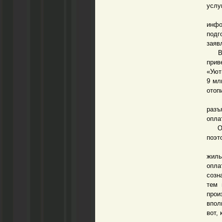
услу
Сох
инфо
подг
заяв
В 20
прив
«Уют
9 мл
отоп
Нес
разъ
опла
Обсл
поэт
Что 
жиль
опла
созн
тем 
прои
впол
вот,