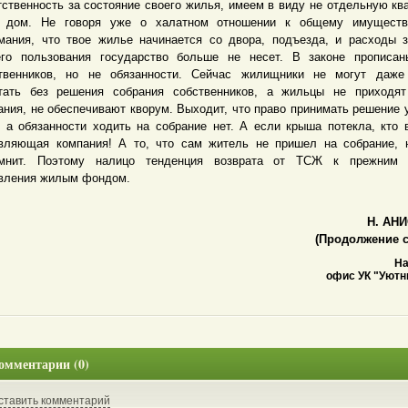
тственность за состояние своего жилья, имеем в виду не отдельную ква
 дом. Не говоря уже о халатном отношении к общему имуществ
мания, что твое жилье начинается со двора, подъезда, и расходы 
го пользования государство больше не несет. В законе прописан
твенников, но не обязанности. Сейчас жилищники не могут даже
тать без решения собрания собственников, а жильцы не приходят
ания, не обеспечивают кворум. Выходит, что право принимать решение 
, а обязанности ходить на собрание нет. А если крыша потекла, кто 
вляющая компания! А то, что сам житель не пришел на собрание, 
омнит. Поэтому налицо тенденция возврата от ТСЖ к прежним
вления жилым фондом.
Н. АН
(Продолжение с
На
офис УК "Уютн
омментарии (0)
ставить комментарий