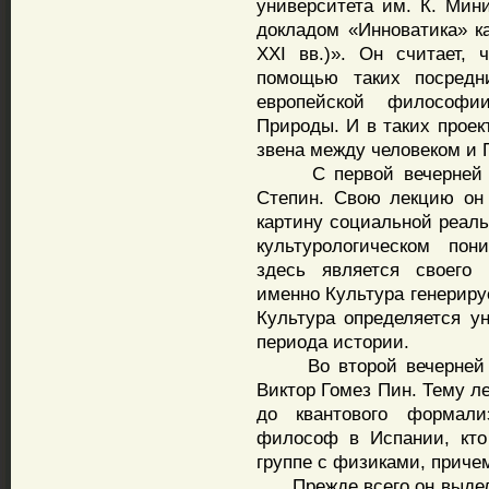
университета им. К. Мин
докладом «Инноватика» к
XXI вв.)». Он считает,
помощью таких посредни
европейской философи
Природы. И в таких проек
звена между человеком и 
С первой вечерней ле
Степин. Свою лекцию он
картину социальной реаль
культурологическом по
здесь является своего 
именно Культура генериру
Культура определяется у
периода истории.
Во второй вечерней л
Виктор Гомез Пин. Тему л
до квантового формал
философ в Испании, кто
группе с физиками, приче
Прежде всего он выделил