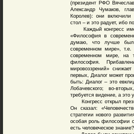
(президент РФО Вячесла
Александр Чумаков, гл
Королев): они включили 
стол – и это радует, ибо п
Каждый конгресс имеет
«Философия в современн
думаю, что лучше был
современном мире», т.е
современном мире, на 
философия. Прибавлен
мировоззрений» снижает
первых, Диалог может про
быть: Диалог – это евкли
Лобачевского; во-втор
требуется видение, а это 
Конгресс открыл презид
Он сказал: «Человечест
стратегии нового развити
особая роль философии с 
есть человеческое знание?