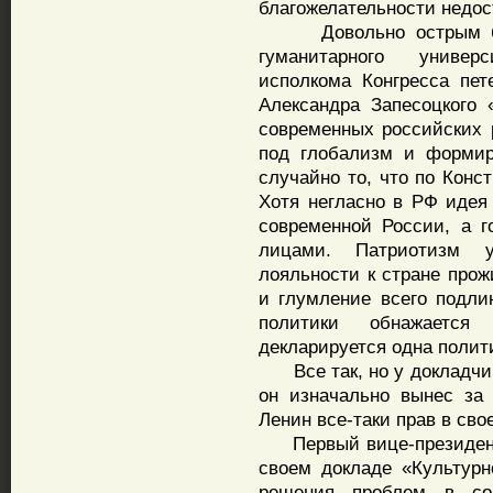
благожелательности недо
Довольно острым был 
гуманитарного универ
исполкома Конгресса пет
Александра Запесоцкого
современных российских 
под глобализм и формир
случайно то, что по Конс
Хотя негласно в РФ иде
современной России, а г
лицами. Патриотизм у
лояльности к стране прож
и глумление всего подли
политики обнажается
декларируется одна полит
Все так, но у докладчик
он изначально вынес за
Ленин все-таки прав в сво
Первый вице-президент 
своем докладе «Культурн
решения проблем в со