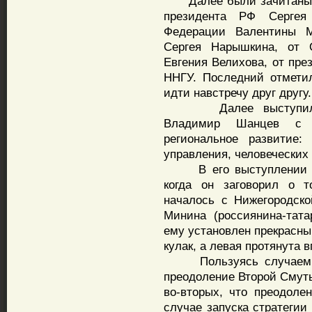
Далее были зачитаны пр
президента РФ Сергея
Федерации Валентины М
Сергея Нарышкина, от 
Евгения Велихова, от пре
ННГУ. Последний отмети
идти навстречу друг другу.
Далее выступил губ
Владимир Шанцев с 
региональное развитие:
управления, человеческих
В его выступлении мне
когда он заговорил о 
началось с Нижегородск
Минина (россиянина-тат
ему установлен прекрасный
кулак, а левая протянута
Пользуясь случаем, не
преодоление Второй Смут
во-вторых, что преодоле
случае запуска стратегии