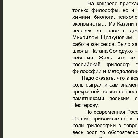
На конгресс приехало 
только философы, но и 
химики, биологи, психоло
экономисты… Из Казани п
человек во главе с де
Михаилом Щелкуновым – 
работе конгресса. Было з
школы Натана Солодухо –
небытия. Жаль, что не 
российский философ 
философии и методологии 
Надо сказать, что в воз
роль сыграл и сам знамен
прекрасной возвышеннос
памятниками великим 
Нестерову.
Но современная Россия,
Россия приближается к т
роли философии в совре
весь рост то обстоятель