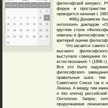
философский конгресс. 
пон
втр
срд
чет
пят
суб
вск
форум в пространстве
1
2
проводится начиная с 1997
3
4
5
6
7
8
9
ФМЦ-Динамизм был пре
онтология» докладом «О
10
11
12
13
14
15
16
круглом столе «Философи
17
18
19
20
21
22
23
новизны в философском т
24
25
26
27
28
29
30
критерий оценки философи
31
Что касается самого Сов
высокого философског
выступало совещание по
естествознания: I (1958 г.) –
Все это было задумано
философского завещани
правильные шаги, тем
Советского Союза так и 
Ленина. А между тем имен
и без ключа) российской
Онтологии. Запрос, х
продолжаемая ленинизмо