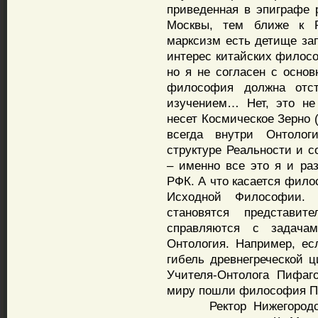
приведенная в эпиграфе 
Москвы, тем ближе к Ро
марксизм есть детище за
интерес китайских филосо
но я не согласен с основ
философия должна отст
изучением… Нет, это не
несет Космическое Зерно 
всегда внутри Онтологи
структуре Реальности и 
– именно все это я и ра
РФК. А что касается филос
Исходной Философии. 
становятся представи
справляются с задача
Онтология. Например, е
гибель древнегреческой 
Учителя-Онтолога Пифаг
миру пошли философия П
Ректор Нижегородского