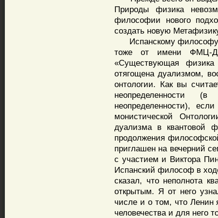
Природы физика невозм
философии нового подхо
создать новую Метафизику
Испанскому философу бы
тоже от имени ФМЦ-Ди
«Существующая физика 
отягощена дуализмом, во
онтологии. Как вы считае
неопределенности 
неопределенности), есл
монистической Онтолог
дуализма в квантовой ф
продолжения философской
приглашен на вечерний с
с участием и Виктора Пин
Испанский философ в ходе
сказал, что неполнота кв
открытым. Я от него узна
числе и о том, что Ленин
человечества и для него т