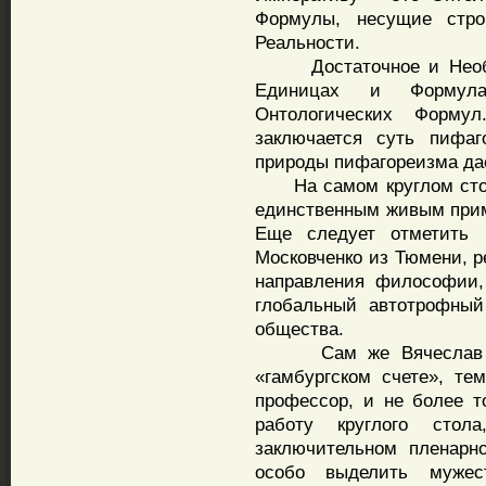
Формулы, несущие стро
Реальности.
Достаточное и Необхо
Единицах и Формула
Онтологических Форму
заключается суть пифа
природы пифагореизма дае
На самом круглом столе
единственным живым приме
Еще следует отметить 
Московченко из Тюмени, р
направления философии,
глобальный автотрофный 
общества.
Сам же Вячеслав Вой
«гамбургском счете», т
профессор, и не более т
работу круглого стол
заключительном пленарн
особо выделить муже