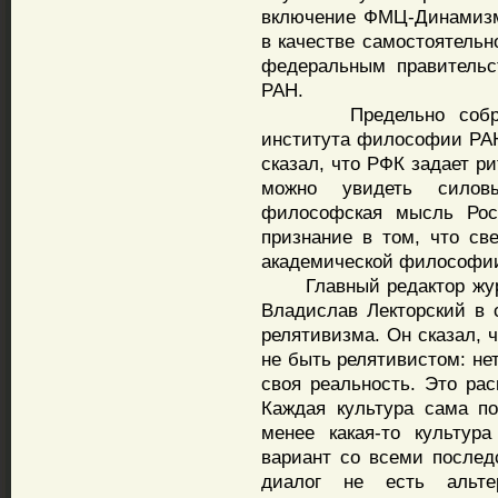
включение ФМЦ-Динамизм
в качестве самостоятельн
федеральным правительс
РАН.
Предельно собранны
института философии РАН
сказал, что РФК задает р
можно увидеть силов
философская мысль Рос
признание в том, что с
академической философи
Главный редактор журн
Владислав Лекторский в
релятивизма. Он сказал, 
не быть релятивистом: не
своя реальность. Это рас
Каждая культура сама по
менее какая-то культур
вариант со всеми послед
диалог не есть альте