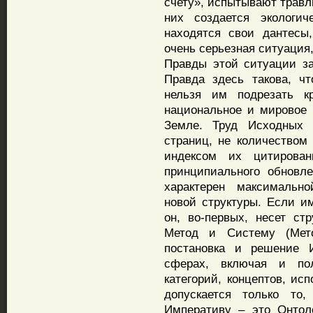
счету», испытывают травл
них создается экологич
находятся свои дантесы
очень серьезная ситуация,
Правды этой ситуации з
Правда здесь такова, ч
нельзя им подрезать к
национальное и мировое 
Земле. Труд Исходных 
страниц, не количеством
индексом их цитирова
принципиального обновл
характерен максимальн
новой структуры. Если им
он, во-первых, несет стр
Метод и Систему (Мето
постановка и решение 
сферах, включая и пол
категорий, концептов, ис
допускается только то,
Императиву – это Онтол