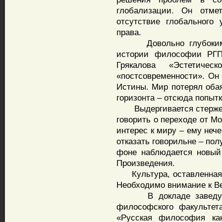
глобализации. Он отме
отсутствие глобального 
права.
Довольно глубоким б
истории философии РГП
Грякалова «Эстетичес
«постсовременности». Он 
Истины. Мир потерял обая
горизонта – отсюда попыт
Выдергивается стержень
говорить о переходе от М
интерес к миру – ему нече
отказать говорильне – по
фоне наблюдается новый 
Произведения.
Культура, оставленная с
Необходимо внимание к В
В докладе заведующе
философского факульте
«Русская философия как