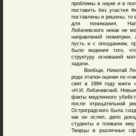
проблемы в науке и в пол
поставить без участия Ф
поставлены и решены, то 
для понимания. Нап
Лобачевского никак не м
направлений геометрии, 
пусть и с опозданием, п
было видения того, чт
структуру оснований ма
задачи.
Вообще, Николай Лобаче
рода эталон оценки по «га
свет в 1994 году книги 
«Н.И. Лобачевский. Новы
факты медленного убийств
после отрицательной ре
Остроградского была созд
как он ослеп, дело дох
студенты и плевали ему 
Творцы в различных сфе