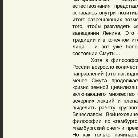
естествознания предста
оставаясь внутри позитив
итоге разрешающих возмо
того, чтобы разглядеть
завещании Ленина. Это 
традиции и в конечном ит
лица – и вот уже боле
состоянии Смуты...
Хотя в философских с
России возросло количес
направлений (это наглядн
менее Смута продолжае
кризис земной цивилизаци
включающего множество с
вечерних лекций и плена
выделить работу круглог
Вячеславом Войцехович
философии по «гамбургс
«гамбургский счет» и пре
Но как только начинает