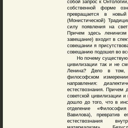
собой запрос к Онтологии
собственной форме озн
превращается в новый
(Монистической) Традици
силу появления на све
Причем здесь ленинизм
завещание) входит в спек
совещании я присутствова
совещанию подошел во вс
Но почему существующи
цивилизации так и не с
Ленина? Дело в том, 
философском измерени
направления: диалект
естествознания. Причем
советской цивилизации и 
дошло до того, что в и
отделение «Философия
Вавилова), превратив 
естествознания вну
материализм». Безу