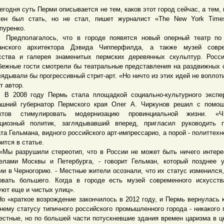
дня суть Перми описывается не тем, каков этот город сейчас, а тем, 
ен был стать, но не стал, пишет журналист «The New York Time
пуренко.
дполагалось, что в городе появятся новый оперный театр по 
анского архитектора Дэвида Чипперфилда, а также музей совре
сства и галерея знаменитых пермских деревянных скульптур. Росс
бежные гости смотрели бы театральные представления на раздвижных 
лядывали бы прогрессивный стрит-арт. «Но ничто из этих идей не воплоти
т автор.
08 году Пермь стала площадкой социально-культурного экспер
ашний губернатор Пермского края Олег А. Чиркунов решил с помо
ектов стимулировать модернизацию провинциальной жизни. «Чи
циозный политик, заглядывавший вперед, пригласил руководить п
та Гельмана, видного российского арт-импрессарио, а порой - политтехно
рится в статье.
разрушили стереотип, что в России не может быть ничего интере
елами Москвы и Петербурга, - говорит Гельман, который позднее 
ии в Черногорию. - Местные жители осознали, что их статус изменился,
овать большего. Когда в городе есть музей современного искусст
уют еще и чистых улиц».
краткое возрождение закончилось в 2012 году, и Пермь вернулась 
нему статусу типичного российского промышленного города - никакого 
естные, но по большей части потускневшие здания времен царизма в ц