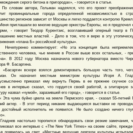
омождения серого бетона в пригородах», - говорится в статье.
ловам автора, Гельман надеялся, что его проект преображени
лит провинциальные города определенной независимостью в стра
шинство регионов зависит от Москвы и легко поддается контролю Кремл
я приглашали во многие ведущие оркестры Европы, но я предпочел 
рми, - говорит Теодор Курентзис, возглавивший оперный театр в 
лашению местных властей. - Дело в том, что я верю в эту утопичес
вижения «плана Б» российской культуры».
епуренко комментирует: «Но эта концепция была неприемле
ственного человека, чье мнение в России выше всех остальных, - пр
на». В 2012 году Москва назначила нового губернатора вместо Чир
ора Ф. Басаргина.
аргин вскоре взялся демонтировать большую часть того, чего
ьман. Он назначил местным министром культуры Игоря А. Гла
усмысленно приказал ему вернуть Пермь в ее прежнее скучное со
нев в интервью сказал, что гордится своей работой, а элитарную 
туру назвал «чумой», заразившей его город», - говорится в статье.
а чума буйно цвела на земле Пермского края, - сказал 55-летний 
ий актер. - В этот период никакие выдающиеся выставки не проводи
 достойный исполнитель не появился. Не было создано ничего глу
го».
нев настолько торопился обнародовать свои резкие замечания, ч
ликовал все интервью с «The New York Times» на своем сайте, прежде
ья появилась на свет. «Местные ведущие деятели культуры испытали