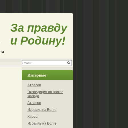
За правду
и Родину!
ета
Интервью
Атласов
Экспедиция на полюс
холода
Атласов
Израиль на Волге
Хирург
Израиль на Волге