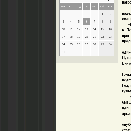
нагр
пон
втр
срд
чет
пят
суб
вск
По с
наде
1
2
боль
3
4
5
6
7
8
9
«Мен
10
11
12
13
14
15
16
в Пе
приг
17
18
19
20
21
22
23
прод
24
25
26
27
28
29
30
Неч
един
31
Пути
Викт
«Бас
Гел
недв
Глад
куль
« Эт
бывш
один
ярко
Глад
опуб
стат