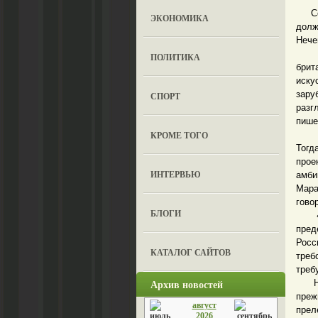
Сего
ЭКОНОМИКА
долж
Нече
Пре
ПОЛИТИКА
брит
иску
зару
СПОРТ
разг
пише
КРОМЕ ТОГО
В 20
Тогд
про
ИНТЕРВЬЮ
амби
Мара
гово
БЛОГИ
«Мы 
пред
Росс
КАТАЛОГ САЙТОВ
треб
треб
Архив новостей
Но «
преж
август
прел
2026