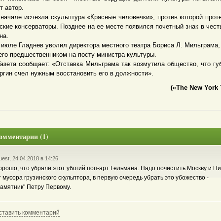
т автор.
але исчезла скульптура «Красные человечки», против которой прот
ские консерваторы. Позднее на ее месте появился почетный знак в чест
на.
ле Гладнев уволил директора местного театра Бориса Л. Мильграма,
его предшественником на посту министра культуры.
та сообщает: «Отставка Мильграма так возмутила общество, что гу
ргин счел нужным восстановить его в должности».
(«The New York T
омментарии (1)
est, 24.04.2018 в 14:26
орошо, что убрали этот убогий поп-арт Гельмана. Надо почистить Москву и П
т мусора грузинского скульптора, в первую очередь убрать это убожество -
памятник" Петру Первому.
ставить комментарий