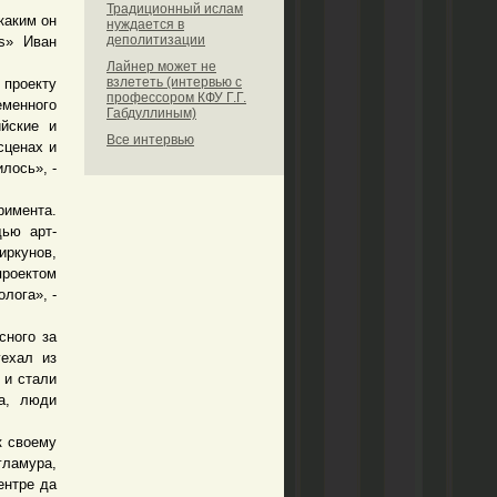
Традиционный ислам
каким он
нуждается в
деполитизации
s» Иван
Лайнер может не
взлететь (интервью с
проекту
профессором КФУ Г.Г.
менного
Габдуллиным)
ийские и
Все интервью
сценах и
лось», -
имента.
щью арт-
ркунов,
роектом
лога», -
сного за
уехал из
 и стали
ва, люди
к своему
гламура,
ентре да