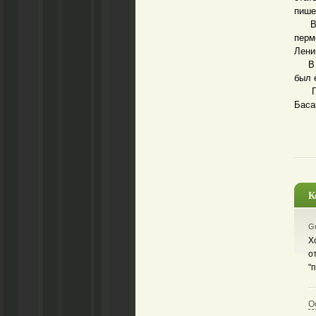
пише
Внач
перм
Лени
В ию
был 
Газе
Баса
К
Gu
Х
о
"
О