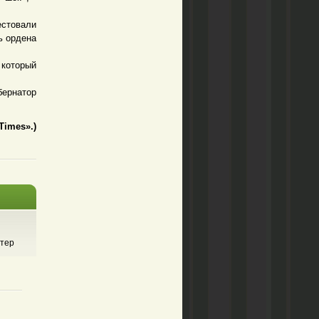
естовали
ь ордена
 который
бернатор
imes».)
итер