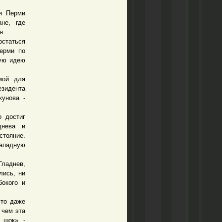
я Перми
не, где
я.
остаться
Перми по
кую идею
мой для
езидента
кунова -
 достиг
днева и
стояние.
западную
Гладнев,
лись, ни
бокого и
то даже
 чем эта
 шок», -