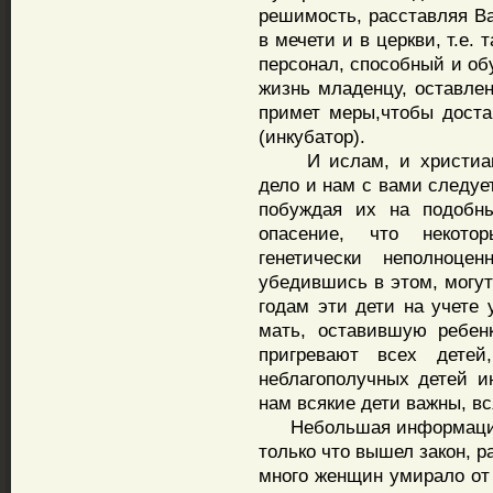
решимость, расставляя Ва
в мечети и в церкви, т.е.
персонал, способный и об
жизнь младенцу, оставлен
примет меры,чтобы доста
(инкубатор).
И ислам, и христианст
дело и нам с вами следуе
побуждая их на подобны
опасение, что некото
генетически неполноц
убедившись в этом, могут
годам эти дети на учете 
мать, оставившую ребен
пригревают всех детей
неблагополучных детей ин
нам всякие дети важны, вс
Небольшая информация: 
только что вышел закон, 
много женщин умирало от