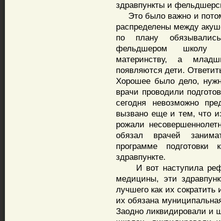
здравпункты и фельдшерск
Это было важно и потому
распределены между акуше
по плану обязывалис
фельдшером школу по
материнству, а младш
появляются дети. Ответить
Хорошее было дело, нужн
врачи проводили подготовк
сегодня невозможно пре
вызвано еще и тем, что и
рожали несовершеннолет
обязал врачей занима
программе подготовки
здравпункте.
И вот наступила рефор
медицины, эти здравпун
лучшего как их сократить
их обязана муниципальная 
Заодно ликвидировали и ш