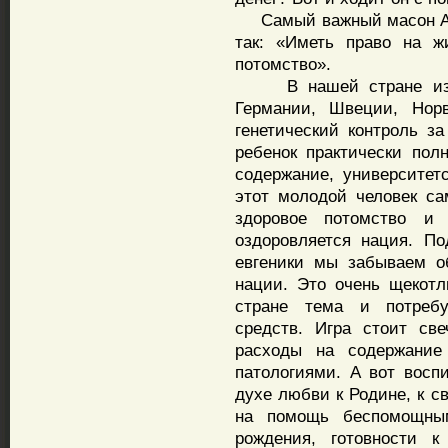
Самый важный масон Ам
так: «Иметь право на ж
потомство».
В нашей стране избег
Германии, Швеции, Нор
генетический контроль 
ребенок практически пол
содержание, университетс
этот молодой человек са
здоровое потомство и 
оздоровляется нация. П
евгеники мы забываем о
нации. Это очень щекотл
стране тема и потребу
средств. Игра стоит св
расходы на содержание
патологиями. А вот восп
духе любви к Родине, к с
на помощь беспомощным
рождения, готовности к