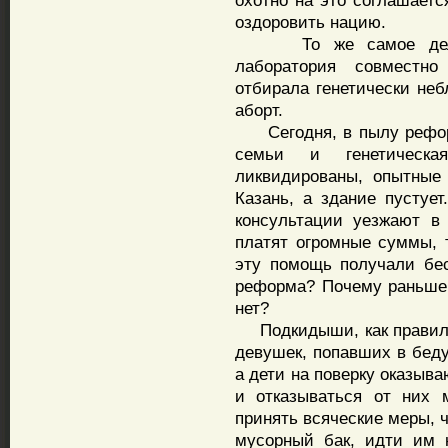
охотно на это соглашаетс
оздоровить нацию.
То же самое делалос
лаборатория совместн
отбирала генетически неб
аборт.
Сегодня, в пылу реформ
семьи и генетическая
ликвидированы, опытные
Казань, а здание пустует
консультации уезжают в
платят огромные суммы, т
эту помощь получали бес
реформа? Почему раньше 
нет?
Подкидыши, как правило
девушек, попавших в беду
а дети на поверку оказы
и отказываться от них 
принять всяческие меры, 
мусорный бак, идти им 