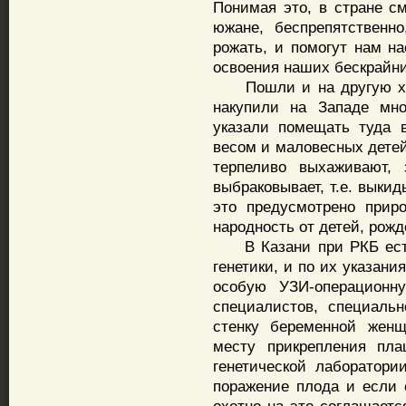
Понимая это, в стране с
южане, беспрепятственн
рожать, и помогут нам н
освоения наших бескрайни
Пошли и на другую хитр
накупили на Западе мн
указали помещать туда 
весом и маловесных детей
терпеливо выхаживают,
выбраковывает, т.е. выки
это предусмотрено прир
народность от детей, рож
В Казани при РКБ есть 
генетики, и по их указан
особую УЗИ-операционн
специалистов, специаль
стенку беременной женщ
месту прикрепления пл
генетической лаборатори
поражение плода и если 