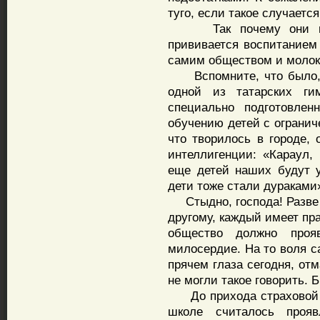
туго, если такое случаетс
Так почему они на 
прививается воспитанием
самим обществом и молок
Вспомните, что было, к
одной из татарских ги
специально подготовлен
обучению детей с огранич
что творилось в городе, 
интеллигенции: «Караул,
еще детей наших будут 
дети тоже стали дураками
Стыдно, господа! Разве э
другому, каждый имеет пра
общество должно проя
милосердие. На то воля с
прячем глаза сегодня, от
не могли такое говорить. 
До прихода страховой м
школе считалось проя