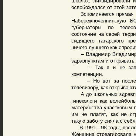
школах, ликвидировали 
освобождался от этой зате
Вспоминается прямая пе
Набережночелнинскую Б
губернаторы по телес
состояние на своей терр
сидящего татарского пр
ничего лучшего как спроси
– Владимир Владимиров
здравпунктам и открывать 
– Так я и не запрещ
компетенции.
– Но вот за последни
телевизору, как открывают
А до школьных здравпун
гинекологи как волейбо
материнства участковым п
им не платят, как не с
такую заботу сняла с себя
В 1991 – 98 годы, после 
Женщина отреагировала на