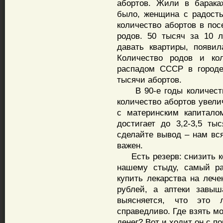
абортов. Жили в барака
было, женщина с радость
количество абортов в пос
родов. 50 тысяч за 10 л
давать квартиры, появил
Количество родов и кол
распадом СССР в городе
тысячи абортов.
В 90-е годы количество
количество абортов увели
с материнским капитало
достигает до 3,2-3,5 т
сделайте вывод – нам вс
важен.
Есть резерв: снизить ко
нашему стыду, самый ра
купить лекарства на леч
рублей, а аптеки завыш
выясняется, что это 
справедливо. Где взять м
денег? Вот и ходит он с п