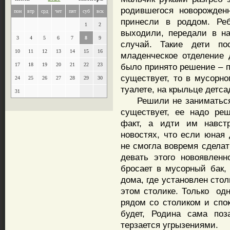
родившегося новорожден
пон
втр
срд
чет
пят
суб
вск
принесли в роддом. Реб
1
2
выходили, передали в н
3
4
5
6
7
8
9
случай. Такие дети 
10
11
12
13
14
15
16
младенческое отделение 
17
18
19
20
21
22
23
было принято решение – 
существует, то в мусорн
24
25
26
27
28
29
30
туалете, на крыльце детса
31
Решили не заниматься о
существует, ее надо реш
факт, а идти им навстр
новостях, что если юная 
не смогла вовремя сделат
девать этого новоявленн
бросает в мусорный бак,
дома, где установлен стол
этом столике. Только одн
рядом со столиком и спок
будет, Родина сама поз
терзается угрызениями.