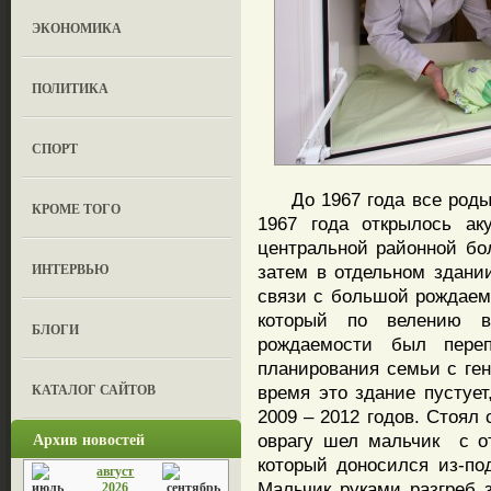
ЭКОНОМИКА
ПОЛИТИКА
СПОРТ
До 1967 года все роды п
КРОМЕ ТОГО
1967 года открылось аку
центральной районной бол
ИНТЕРВЬЮ
затем в отдельном здани
связи с большой рождаем
который по велению 
БЛОГИ
рождаемости был пере
планирования семьи с ген
КАТАЛОГ САЙТОВ
время это здание пустует
2009 – 2012 годов. Стоял
Архив новостей
оврагу шел мальчик с о
который доносился из-по
август
Мальчик руками разгреб 
2026