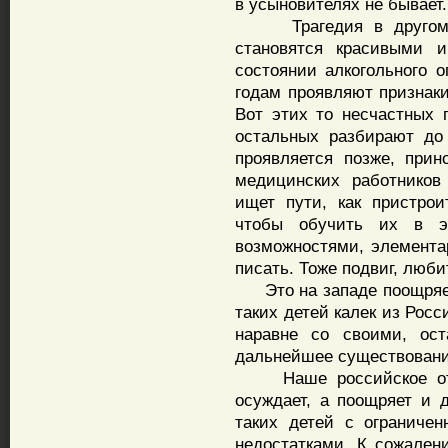
в усыновителях не бывает.
Трагедия в другом, н
становятся красивыми 
состоянии алкогольного о
годам проявляют признаки
Вот этих то несчастных г
остальных разбирают до 
проявляется позже, прин
медицинских работников
ищет пути, как пристро
чтобы обучить их в э
возможностями, элемента
писать. Тоже подвиг, люби
Это на западе поощряет
таких детей калек из Росс
наравне со своими, ост
дальнейшее существовани
Наше российское отеч
осуждает, а поощряет и 
таких детей с ограниче
недостатками. К сожален