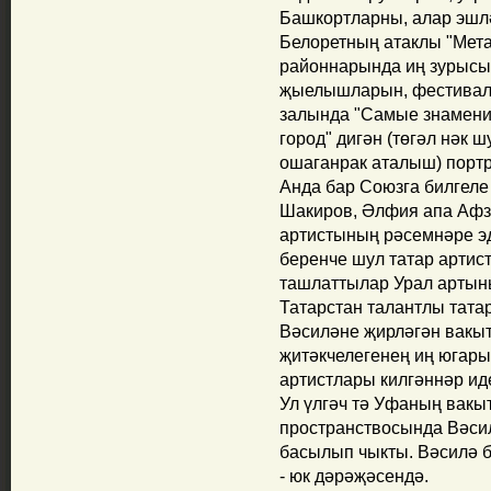
Башкортларны, алар эшл
Белоретның атаклы "Мета
районнарында иң зурысы 
җыелышларын, фестивалл
залында "Самые знамени
город" дигән (төгәл нәк 
ошаганрак аталыш) портр
Анда бар Союзга билгеле
Шакиров, Әлфия апа Афза
артистының рәсемнәре эд
беренче шул татар арти
ташлаттылар Урал артын
Татарстан талантлы тата
Вәсиләне җирләгән вакы
җитәкчелегенең иң югар
артистлары килгәннәр иде
Ул үлгәч тә Уфаның вакы
пространствосында Вәси
басылып чыкты. Вәсилә б
- юк дәрәҗәсендә.