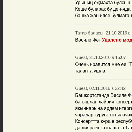
Урының оҗмахта булсын 
Кеше буларак бу дөн-яда
башка җан иясе булмаган
Татар баласы, 21.10.2016 в 
Вәсилә Фәт
Удалено мод
Guest, 31.10.2016 в 15:07
Очень нравится мне ее "Ту
таланта ушла.
Guest, 02.11.2016 в 22:42
Башкортстанда Вәсилә Ф
багышлап хәйрия консер
якыннарына ярдәм итәрг
чаралар күрүгә тотылачак
Консерттта күрше респу
да диярлек катнаша, ә Та