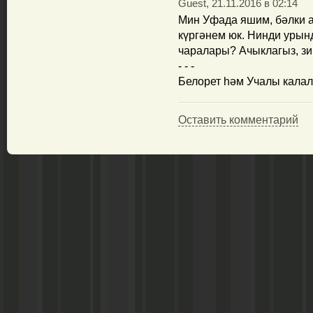
Guest, 21.11.2016 в 02:14
Мин Уфада яшим, бәлки 
күргәнем юк. Нинди урын
чаралары? Ачыклагыз, зи
- - -
Белорет һәм Учалы кала
Оставить комментарий