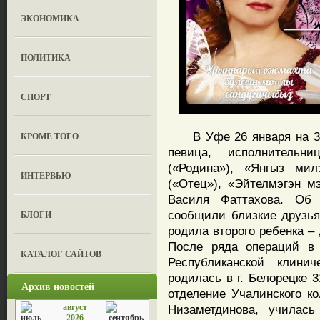
ЭКОНОМИКА
ПОЛИТИКА
СПОРТ
В Уфе 26 января на 37-
КРОМЕ ТОГО
певица, исполнительн
(«Родина»), «Янгыз мил
ИНТЕРВЬЮ
(«Отец»), «Эйтелмэгэн м
Василя Фаттахова. Об
сообщили близкие друзья
БЛОГИ
родила второго ребенка –
После ряда операций в 
КАТАЛОГ САЙТОВ
Республиканской клини
родилась в г. Белорецке 
Архив новостей
отделение Учалинского к
август
Низаметдинова, училась
2026