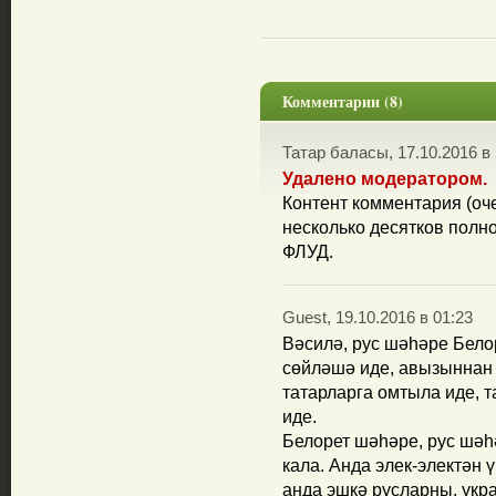
Комментарии (8)
Татар баласы, 17.10.2016 в 
Удалено модератором.
Контент комментария (оче
несколько десятков полн
ФЛУД.
Guest, 19.10.2016 в 01:23
Вәсилә, рус шәһәре Белор
сөйләшә иде, авызыннан б
татарларга омтыла иде, 
иде.
Белорет шәһәре, рус шәһ
кала. Анда элек-электән 
анда эшкә русларны, укр