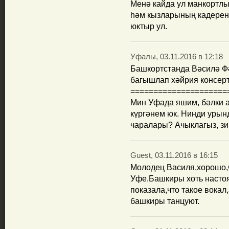
Менә кайда ул манкортлы
һәм кызларының кадерен
юктыр ул.
Уфалы, 03.11.2016 в 12:18
Башкортстанда Вәсилә Ф
багышлап хәйрия консер
=====================
Мин Уфада яшим, бәлки 
күргәнем юк. Нинди урын
чаралары? Ачыклагыз, зи
Guest, 03.11.2016 в 16:15
Молодец Василя,хорошо,ч
Уфе.Башкиры хоть насто
показала,что такое вокал
башкиры танцуют.