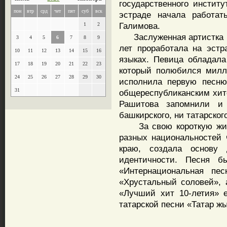
государственного инстит
пон
втр
срд
чет
пят
суб
вск
эстраде начала работат
Галимова.
1
2
Заслуженная артистка Ба
3
4
5
6
7
8
9
лет проработала на эстр
10
11
12
13
14
15
16
языках. Певица обладал
17
18
19
20
21
22
23
который полюбился милл
24
25
26
27
28
29
30
исполнила первую песню
31
общереспубликанским хито
Рашитова запомнили и
башкирского, ни татарског
За свою короткую жизн
разных национальностей
краю, создала основу 
идентичности. Песня 
«Интернациональная пе
«Хрустальный соловей», 
«Лучший хит 10-летия» 
татарской песни «Татар жы