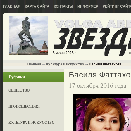
ГЛАВНАЯ
КАРТА САЙТА
КОНТАКТЫ
ИНФОРМЕР
РЕЙТИНГ САЙТ
5 июня 2025 г.
н
Главная
Культура и искусство
Василя Фаттахова
Василя Фаттахо
Рубрики
17 октября 2016 года
ОБЩЕСТВО
ПРОИСШЕСТВИЯ
КУЛЬТУРА И ИСКУССТВО