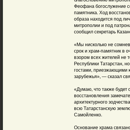
Феофана богослужение со
памятника. Ход восстано
образа находится под ли
митрополии и под патрон
сообщил секретарь Казан
«Мы нисколько не сомнев
срок и храм-памятник в 
взором всех жителей не т
Республики Татарстан, н
гостами, приезжающими к
зарубежья», — сказал св
«Думаю, что также будет 
восстановления замечат
архитектурного зодчеств
всю Татарстанскую земл
Самойленко.
Основание храма связан