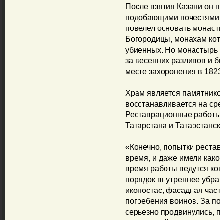
После взятия Казани он 
подобающими почестями.
повелел основать монаст
Богородицы, монахам кот
убиенных. Но монастырь н
за весенних разливов и б
месте захоронения в 182
Храм является памятник
восстанавливается на ср
Реставрационные работы 
Татарстана и Татарстанс
«Конечно, попытки реста
время, и даже имели како
время работы ведутся кон
порядок внутреннее убран
иконостас, фасадная час
погребения воинов. За п
серьезно продвинулись, п