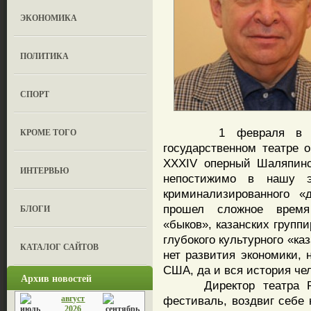
ЭКОНОМИКА
ПОЛИТИКА
СПОРТ
1 февраля в Казан
КРОМЕ ТОГО
государственном театре 
XXXIV оперный Шаляпинс
ИНТЕРВЬЮ
непостижимо в нашу э
криминализированного «
прошел сложное время
БЛОГИ
«быков», казанских группи
глубокого культурного «ка
КАТАЛОГ САЙТОВ
нет развития экономики, 
США, да и вся история че
Архив новостей
Директор театра Рау
август
фестиваль, воздвиг себе 
2026