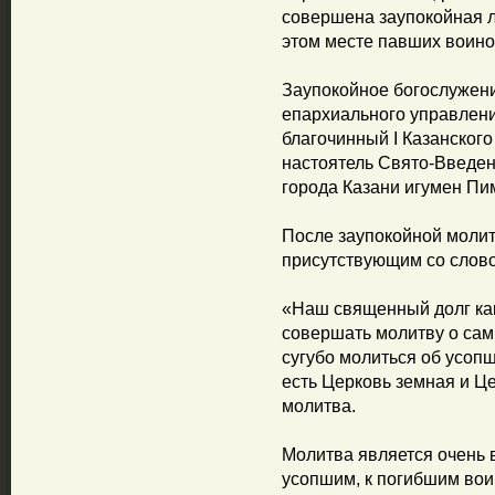
совершена заупокойная 
этом месте павших воинов
Заупокойное богослужени
епархиального управлен
благочинный I Казанского
настоятель Свято-Введен
города Казани игумен Пи
После заупокойной молит
присутствующим со слов
«Наш священный долг как
совершать молитву о сами
сугубо молиться об усоп
есть Церковь земная и Ц
молитва.
Молитва является очень
усопшим, к погибшим во