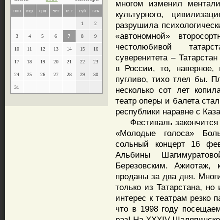
многом изменил ментали
пон
втр
срд
чет
пят
суб
вск
культурного, цивилизац
разрушила психологическ
1
2
«автономной» второсор
3
4
5
6
7
8
9
честолюбивой татарс
10
11
12
13
14
15
16
суверенитета – Татарстан
17
18
19
20
21
22
23
в России, то, наверное,
24
25
26
27
28
29
30
пугливо, тихо тлел бы. П
31
несколько сот лет копил
театр оперы и балета ста
республики наравне с Каз
Фестиваль закончится 1
«Молодые голоса» Бол
сольный концерт 16 фе
Альбины Шагимуратов
Березовским. Ажиотаж, 
проданы за два дня. Мног
только из Татарстана, но
интерес к театрам резко п
что в 1998 году посещаем
раз! На XXXIV Шаляпинско