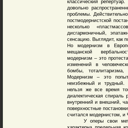
классический репертуар.
довольно распространен
проблемы. Действительно
постмодернистской постан
несколько «пластмасс
дисгармоничный, эпатаж
сенсацию. Выглядит, как п
Но модернизм в Европе
мещанской вербальнос
модернизм – это протеста
изменений в человечес
бомбы, тоталитаризма,
Модернизм – это попытк
неизбежный и трудный. 
нельзя же все время то
диалектическая спираль р
внутренний и внешний, ч
поверхностные постановки
считался модернистом, и 
У оперы свои методы 
характерна предельная к