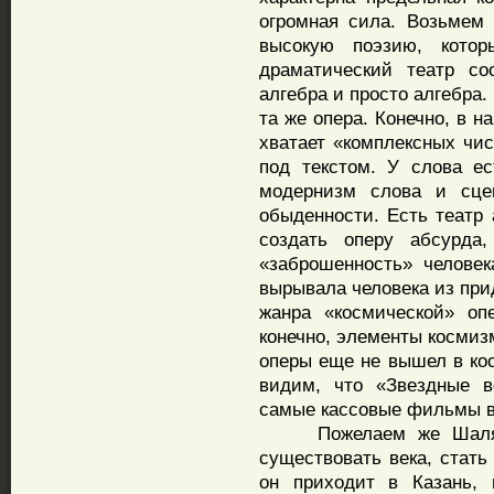
огромная сила. Возьмем
высокую поэзию, кото
драматический театр со
алгебра и просто алгебра
та же опера. Конечно, в 
хватает «комплексных чис
под текстом. У слова ес
модернизм слова и сце
обыденности. Есть театр 
создать оперу абсурда
«заброшенность» челове
вырывала человека из при
жанра «космической» оп
конечно, элементы космиз
оперы еще не вышел в ко
видим, что «Звездные в
самые кассовые фильмы в 
Пожелаем же Шаляпин
существовать века, стать
он приходит в Казань, 