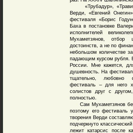
«Трубадур», «Травиата
Верди, «Евгений Онегин»
фестиваля «Борис Годун
Баха в постановке Валер
исполнителей великолеп
Мухаметзянов, отбор 
достоинств, а не по фина
небольшом количестве за
падающим курсом рубля. В
России. Мне кажется, д
душевность. На фестивале
тщательно, любовно с
фестиваль – для него х
солистов друг с другом
полностью.
Сам Мухаметзянов безум
поэтому его фестиваль 
творения Верди составля
подчеркнуто классический
лежит катарсис после к