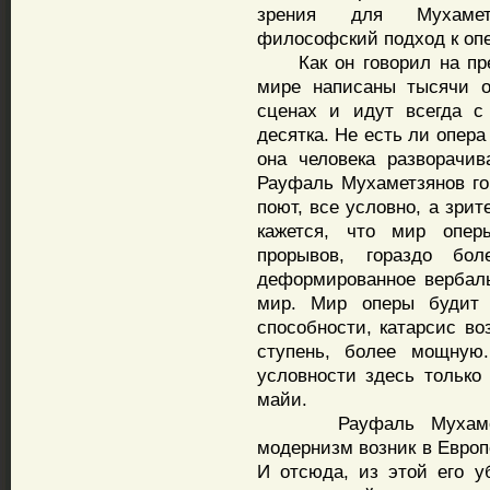
зрения для Мухаметз
философский подход к опе
Как он говорил на прес
мире написаны тысячи о
сценах и идут всегда 
десятка. Не есть ли опера
она человека разворачив
Рауфаль Мухаметзянов гов
поют, все условно, а зри
кажется, что мир опер
прорывов, гораздо бо
деформированное вербал
мир. Мир оперы будит 
способности, катарсис во
ступень, более мощную.
условности здесь только
майи.
Рауфаль Мухаметзян
модернизм возник в Европе
И отсюда, из этой его у