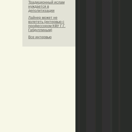
Традиционный ислам
нуждается в
деполитизации
Лайнер может не
взлететь (интервью с
профессором КФУ Г.Г.
Габдуллиным)
Все интервью