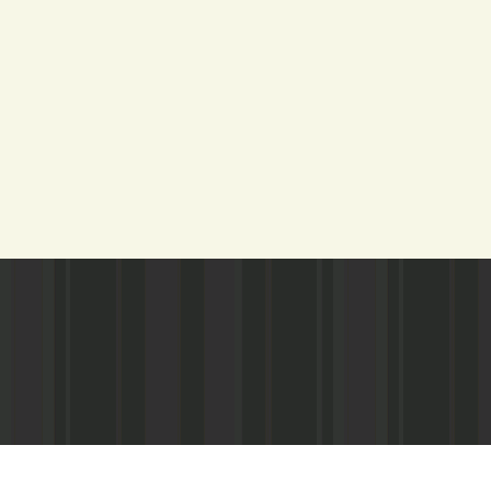
Адрес редакции:
Газета зарегистариорвана Министе