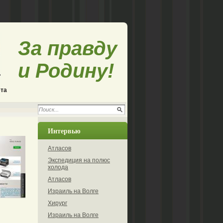
За правду
и Родину!
ета
Интервью
Атласов
Экспедиция на полюс
холода
Атласов
Израиль на Волге
Хирург
Израиль на Волге