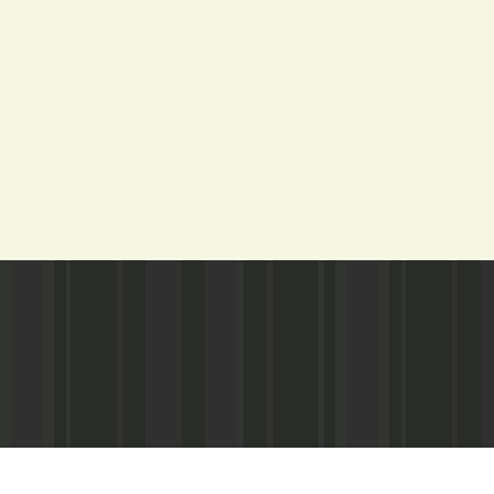
Адрес редакции:
Газета зарегистариорвана Министе