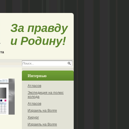
За правду
и Родину!
ета
Интервью
Атласов
Экспедиция на полюс
холода
Атласов
Израиль на Волге
Хирург
Израиль на Волге