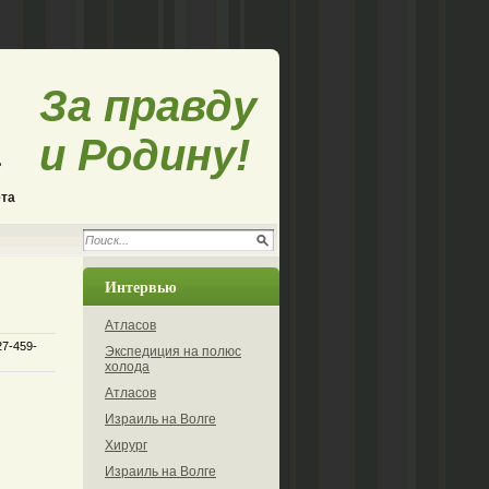
За правду
и Родину!
ета
Интервью
Атласов
27-459-
Экспедиция на полюс
холода
Атласов
Израиль на Волге
Хирург
Израиль на Волге