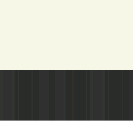
Адрес редакции:
Газета зарегистариорвана Министе