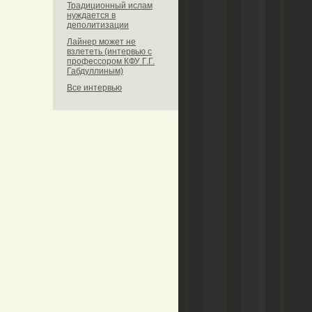
Традиционный ислам
нуждается в
деполитизации
Лайнер может не
взлететь (интервью с
профессором КФУ Г.Г.
Габдуллиным)
Все интервью