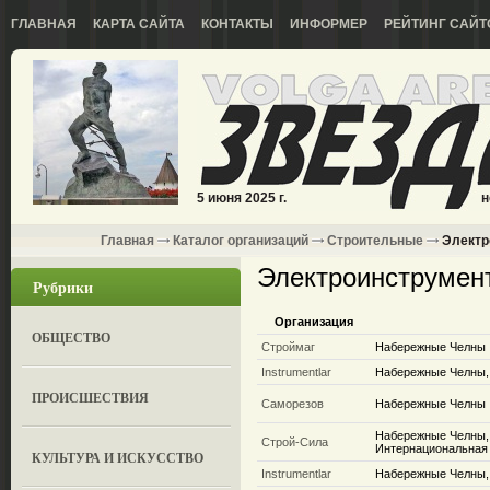
ГЛАВНАЯ
КАРТА САЙТА
КОНТАКТЫ
ИНФОРМЕР
РЕЙТИНГ САЙТ
5 июня 2025 г.
н
Главная
Каталог организаций
Строительные
Электр
Электроинструмен
Рубрики
Организация
ОБЩЕСТВО
Строймаг
Набережные Челны
Instrumentlar
Набережные Челны, 
ПРОИСШЕСТВИЯ
Саморезов
Набережные Челны
Набережные Челны, 
Строй-Сила
Интернациональная
КУЛЬТУРА И ИСКУССТВО
Instrumentlar
Набережные Челны, 