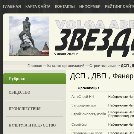
ГЛАВНАЯ
КАРТА САЙТА
КОНТАКТЫ
ИНФОРМЕР
РЕЙТИНГ САЙТ
5 июня 2025 г.
н
Главная
Каталог организаций
Строительные
ДСП , Д
ДСП , ДВП , Фанер
Рубрики
Организация
ОБЩЕСТВО
АвтоСтрой-НЧ
Набережные Челн
Загородный дом
Набережные Челн
ПРОИСШЕСТВИЯ
Набережные Чел
СтройКомплектДизайн
Первопроходцев
КУЛЬТУРА И ИСКУССТВО
СтройКам
Набережные Чел
Строительный Двор
Набережные Че