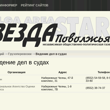
ИНФОРМЕР
РЕЙТИНГ САЙТОВ
независимая общественно-политическая газ
ций
Грузоперевозки
Ведение дел в судах
дение дел в судах
Организация
Адрес
Телефон
Набережные Челны, 47-й
(8552) 54-59-58, 8-
он
комплекс, 31
33-80
ональное Агентство Оценки
Набережные Челны, 1-й
(8552) 38-74-37
еса
комплекс, 7В