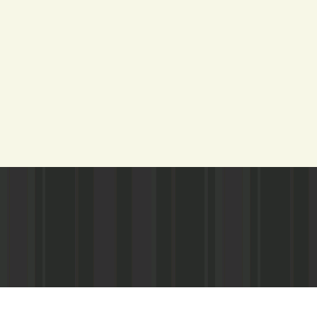
Адрес редакции:
Газета зарегистариорвана Министе