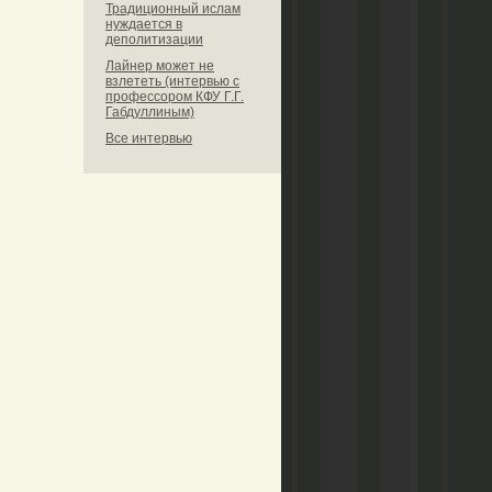
Традиционный ислам
нуждается в
деполитизации
Лайнер может не
взлететь (интервью с
профессором КФУ Г.Г.
Габдуллиным)
Все интервью