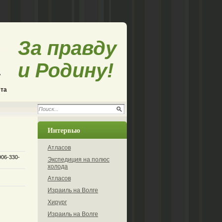
За правду
и Родину!
ета
Интервью
Атласов
906-330-
Экспедиция на полюс
холода
Атласов
Израиль на Волге
Хирург
Израиль на Волге