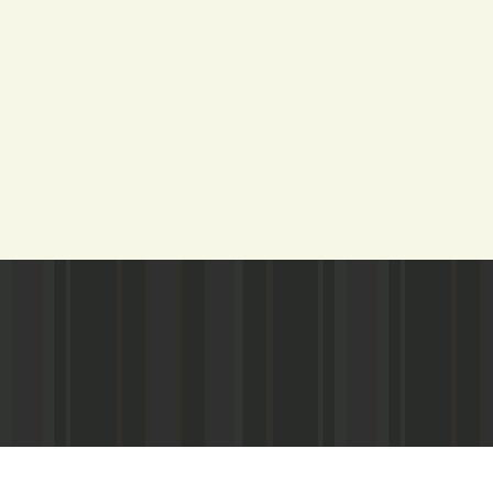
Адрес редакции:
Газета зарегистариорвана Министе