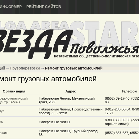
ИНФОРМЕР
РЕЙТИНГ САЙТОВ
независимая общественно-политическая газ
ций
Грузоперевозки
Ремонт грузовых автомобилей
монт грузовых автомобилей
Организация
Адрес
Телефон
режночелнинский
Набережные Челны, Мензелинский
(8552) 39-17-40, (855
центр КАМАЗ
тракт, 20/2
83
Набережные Челны, Производственный
8-917-283-50-64, 8-9
иус
проезд, 3 - 2 этаж
17-71
8-800-333-69-33 (бес
ФА
Набережные Челны
горячая линия)
Набережные Челны, Трубный проезд,
акам
(8552) 367-637, (8552
38