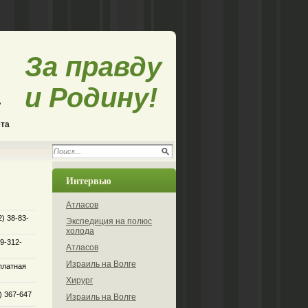
За правду
и Родину!
ета
Интервью
Атласов
2) 38-83-
Экспедиция на полюс
холода
09-312-
Атласов
Израиль на Волге
платная
Хирург
) 367-647
Израиль на Волге