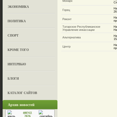
Монарх
Сп
ЭКОНОМИКА
На
Горец
26
На
Риконт
ПОЛИТИКА
пр
Татарское Республиканское
На
Управление инкассации
На
СПОРТ
На
Альтернатива
15
На
Центр
пр
КРОМЕ ТОГО
ИНТЕРВЬЮ
БЛОГИ
КАТАЛОГ САЙТОВ
Архив новостей
август
2026