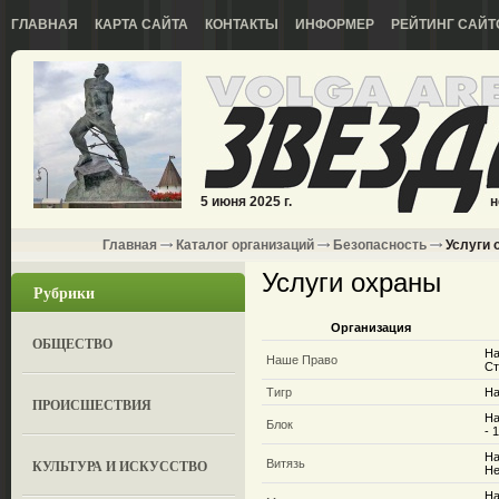
ГЛАВНАЯ
КАРТА САЙТА
КОНТАКТЫ
ИНФОРМЕР
РЕЙТИНГ САЙТ
5 июня 2025 г.
н
Главная
Каталог организаций
Безопасность
Услуги 
Услуги охраны
Рубрики
Организация
ОБЩЕСТВО
На
Наше Право
Ст
Тигр
На
ПРОИСШЕСТВИЯ
На
Блок
- 
На
КУЛЬТУРА И ИСКУССТВО
Витязь
Не
На