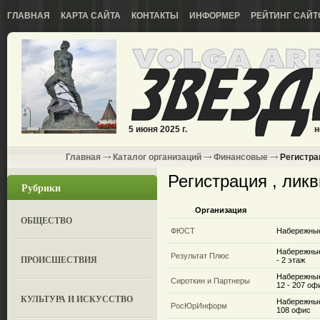
ГЛАВНАЯ
КАРТА САЙТА
КОНТАКТЫ
ИНФОРМЕР
РЕЙТИНГ САЙТ
5 июня 2025 г.
н
Главная
Каталог организаций
Финансовые
Регистра
Регистрация , лик
Рубрики
Организация
ОБЩЕСТВО
ФЮСТ
Набережные
Набережные
Результат Плюс
ПРОИСШЕСТВИЯ
- 2 этаж
Набережные
Сироткин и Партнеры
12 - 207 оф
КУЛЬТУРА И ИСКУССТВО
Набережные
РосЮрИнформ
108 офис