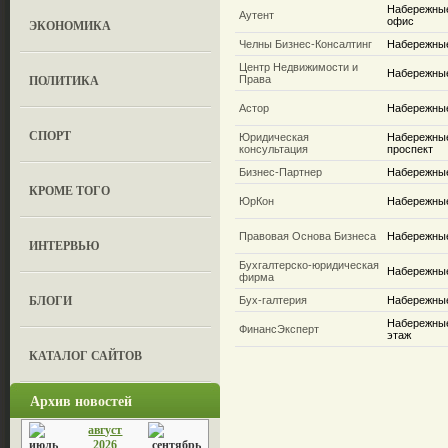
Набережные 
Аутент
офис
ЭКОНОМИКА
Челны Бизнес-Консалтинг
Набережные 
Центр Недвижимости и
Набережные
ПОЛИТИКА
Права
Астор
Набережные
СПОРТ
Юридическая
Набережные
консультация
проспект
Бизнес-Партнер
Набережные
КРОМЕ ТОГО
ЮрКон
Набережные
Правовая Основа Бизнеса
Набережны
ИНТЕРВЬЮ
Бухгалтерско-юридическая
Набережные
фирма
БЛОГИ
Бух-галтерия
Набережные
Набережные
ФинансЭксперт
этаж
КАТАЛОГ САЙТОВ
Архив новостей
август
2026