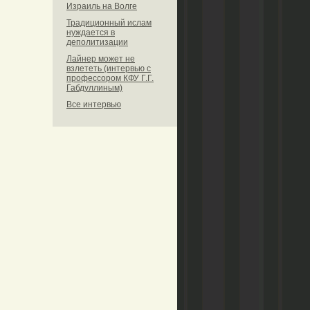
Израиль на Волге
Традиционный ислам
нуждается в
деполитизации
Лайнер может не
взлететь (интервью с
профессором КФУ Г.Г.
Габдуллиным)
Все интервью