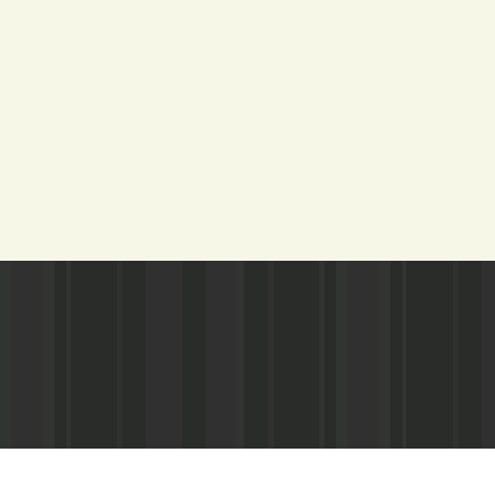
Адрес редакции:
Газета зарегистариорвана Министе