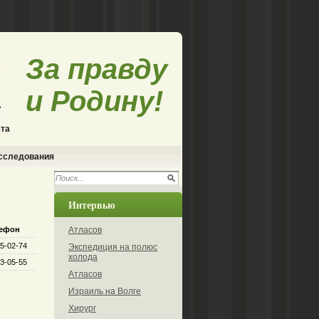
За правду
и Родину!
ета
исследования
Интервью
ефон
Атласов
75-02-74
Экспедиция на полюс
холода
63-05-55
Атласов
Израиль на Волге
Хирург