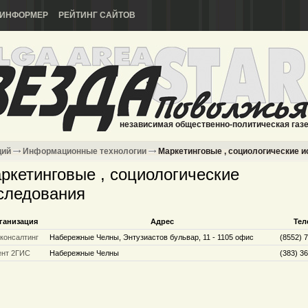
ИНФОРМЕР
РЕЙТИНГ САЙТОВ
независимая общественно-политическая газ
ций
Информационные технологии
Маркетинговые , социологические 
ркетинговые , социологические
следования
ганизация
Адрес
Тел
 консалтинг
Набережные Челны, Энтузиастов бульвар, 11 - 1105 офис
(8552) 
ент 2ГИС
Набережные Челны
(383) 3