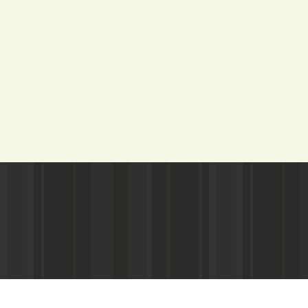
Адрес редакции:
Газета зарегистариорвана Министе