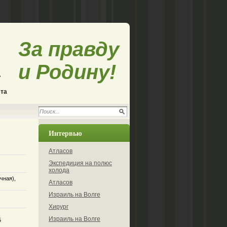
За правду
и Родину!
ета
Интервью
Атласов
Экспедиция на полюс
холода
чная),
Атласов
Израиль на Волге
Хирург
Израиль на Волге
5