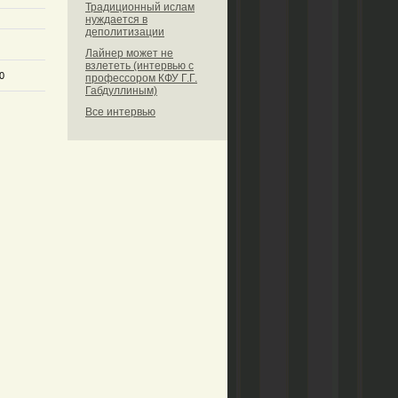
Традиционный ислам
нуждается в
деполитизации
Лайнер может не
взлететь (интервью с
0
профессором КФУ Г.Г.
Габдуллиным)
Все интервью