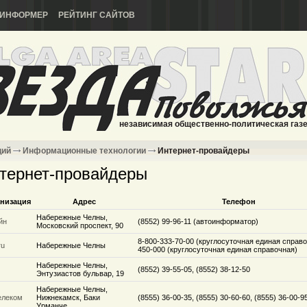
ИНФОРМЕР
РЕЙТИНГ САЙТОВ
независимая общественно-политическая газ
ций
Информационные технологии
Интернет-провайдеры
тернет-провайдеры
низация
Адрес
Телефон
Набережные Челны,
йн
(8552) 99-96-11 (автоинформатор)
Московский проспект, 90
8-800-333-70-00 (круглосуточная единая справо
ru
Набережные Челны
450-000 (круглосуточная единая справочная)
Набережные Челны,
(8552) 39-55-05, (8552) 38-12-50
Энтузиастов бульвар, 19
Набережные Челны,
елеком
Нижнекамск, Баки
(8555) 36-00-35, (8555) 30-60-60, (8555) 36-00-9
Урманче