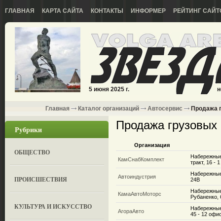
ГЛАВНАЯ
КАРТА САЙТА
КОНТАКТЫ
ИНФОРМЕР
РЕЙТИНГ САЙТ
5 июня 2025 г.
н
Главная
Каталог организаций
Автосервис
Продажа г
Продажа грузовых
Рубрики
Организация
ОБЩЕСТВО
Набережные
КамСнабКомплект
тракт, 16 - 
Набережные
Автоиндустрия
ПРОИСШЕСТВИЯ
24В
Набережные
КамаАвтоМоторс
Рубаненко, 
КУЛЬТУРА И ИСКУССТВО
Набережные
АгораАвто
45 - 12 офи