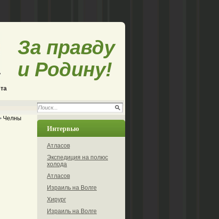
За правду
и Родину!
ета
Челны
Интервью
Атласов
Экспедиция на полюс
холода
Атласов
Израиль на Волге
Хирург
Израиль на Волге