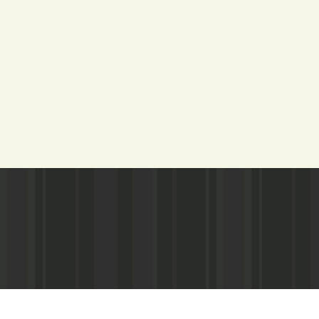
Адрес редакции:
Газета зарегистариорвана Министе