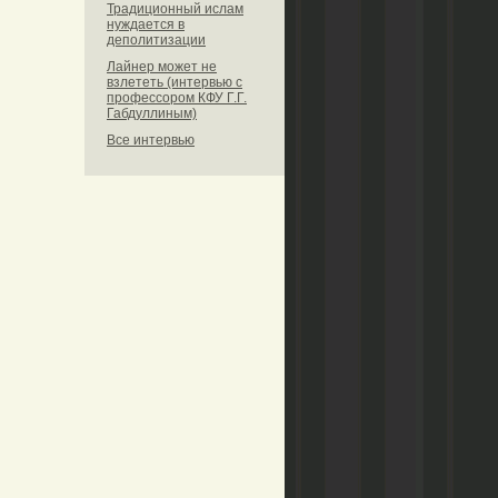
Традиционный ислам
нуждается в
деполитизации
Лайнер может не
взлететь (интервью с
профессором КФУ Г.Г.
Габдуллиным)
Все интервью