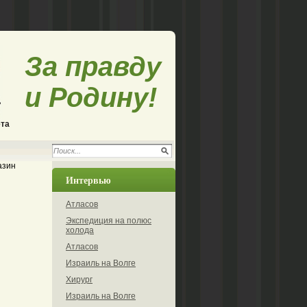
За правду
и Родину!
ета
азин
Интервью
Атласов
Экспедиция на полюс
холода
Атласов
Израиль на Волге
Хирург
Израиль на Волге