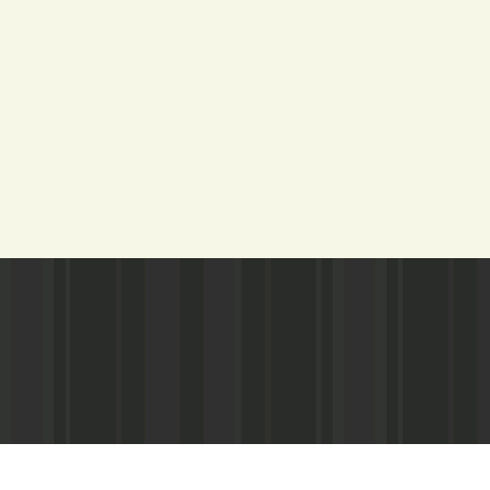
Адрес редакции:
Газета зарегистариорвана Министе