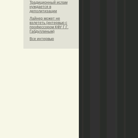
Традиционный ислам
нуждается в
деполитизации
Лайнер может не
взлететь (интервью с
профессором КФУ Г.Г.
Габдуллиным)
Все интервью