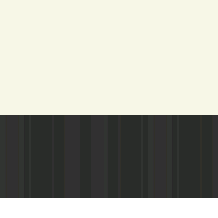
Адрес редакции:
Газета зарегистариорвана Министе