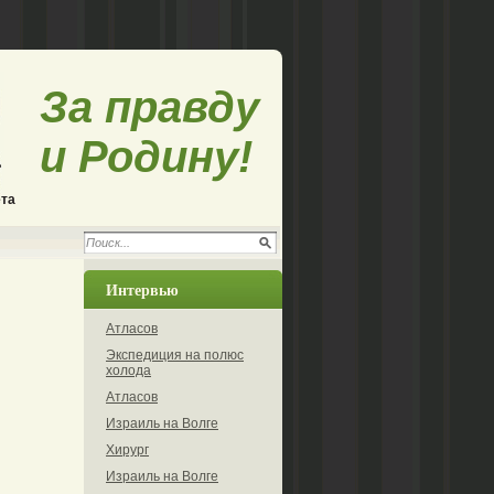
За правду
и Родину!
ета
Интервью
Атласов
Экспедиция на полюс
холода
Атласов
Израиль на Волге
Хирург
Израиль на Волге