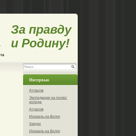
За правду
и Родину!
ета
Интервью
Атласов
Экспедиция на полюс
холода
Атласов
Израиль на Волге
Хирург
Израиль на Волге