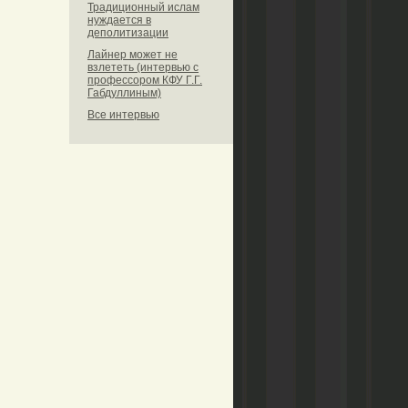
Традиционный ислам
нуждается в
деполитизации
Лайнер может не
взлететь (интервью с
профессором КФУ Г.Г.
Габдуллиным)
Все интервью