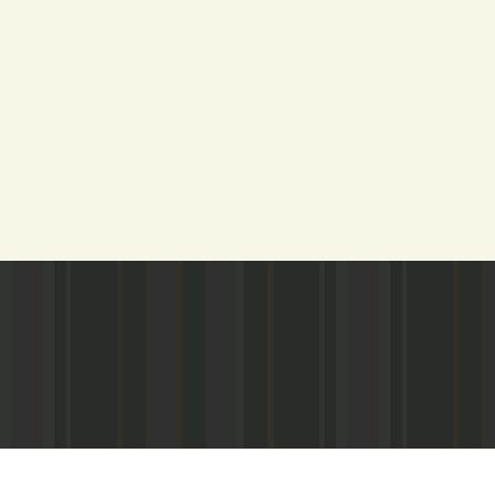
Адрес редакции:
Газета зарегистариорвана Министе