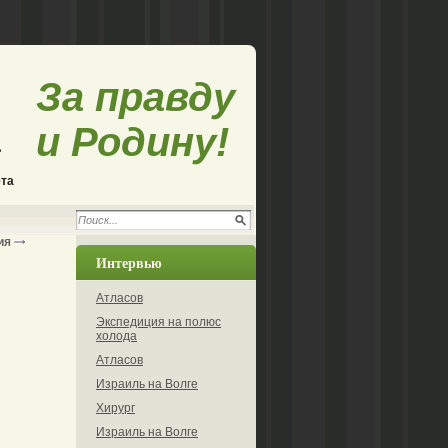
За правду
и Родину!
ета
ия
Интервью
Атласов
Экспедиция на полюс
холода
Атласов
Израиль на Волге
Хирург
Израиль на Волге