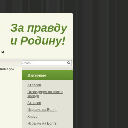
За правду
и Родину!
ета
иномарок
Интервью
Атласов
Экспедиция на полюс
холода
Атласов
Израиль на Волге
Хирург
Израиль на Волге