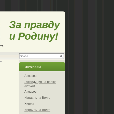
За правду
и Родину!
ета
Интервью
Атласов
Экспедиция на полюс
холода
Атласов
Израиль на Волге
Хирург
Израиль на Волге