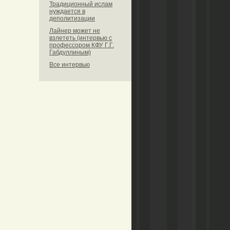
Традиционный ислам
нуждается в
деполитизации
Лайнер может не
взлететь (интервью с
профессором КФУ Г.Г.
Габдуллиным)
Все интервью