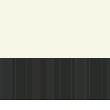
Адрес редакции:
Газета зарегистариорвана Министе