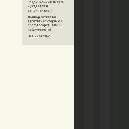
Традиционный ислам
нуждается в
деполитизации
Лайнер может не
взлететь (интервью с
профессором КФУ Г.Г.
Габдуллиным)
Все интервью