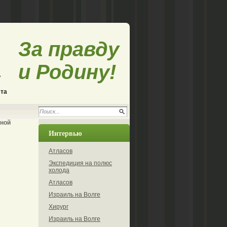
За правду
и Родину!
ета
ной
Интервью
Атласов
Экспедиция на полюс
холода
Атласов
Израиль на Волге
Хирург
Израиль на Волге