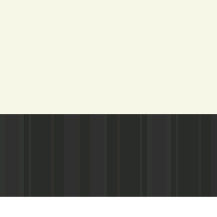
Адрес редакции:
Газета зарегистариорвана Министе