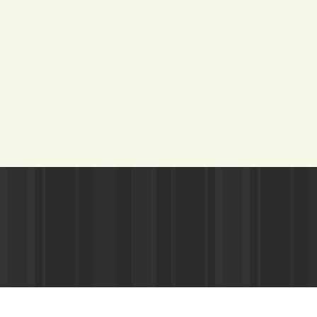
Адрес редакции:
Газета зарегистариорвана Министе