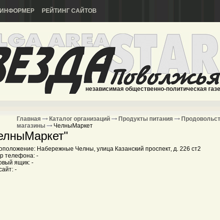
ИНФОРМЕР
РЕЙТИНГ САЙТОВ
независимая общественно-политическая газ
Главная
Каталог организаций
Продукты питания
Продовольс
магазины
ЧелныМаркет
елныМаркет"
оположение: Набережные Челны, улица Казанский проспект, д. 226 ст2
р телефона: -
вый ящик: -
айт: -