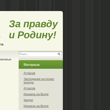
За правду
и Родину!
ета
твенные
Интервью
Атласов
Экспедиция на полюс
холода
Атласов
Израиль на Волге
Хирург
Израиль на Волге