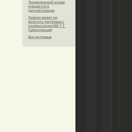
Традиционный ислам
нуждается в
деполитизации
Лайнер может не
взлететь (интервью с
профессором КФУ Г.Г.
Габдуллиным)
Все интервью