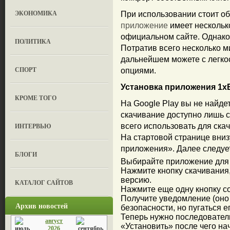
ЭКОНОМИКА
При использовании стоит о
приложение
имеет нескольк
официальном сайте. Однако
ПОЛИТИКА
Потратив всего несколько ми
дальнейшем можете с легко
СПОРТ
опциями.
Установка приложения 1x
КРОМЕ ТОГО
На Google Play вы не найде
скачивание доступно лишь 
ИНТЕРВЬЮ
всего использовать для ска
На стартовой странице вни
приложения». Далее следуе
БЛОГИ
Выбирайте приложение для
Нажмите кнопку скачивания
версию.
КАТАЛОГ САЙТОВ
Нажмите еще одну кнопку с
Получите уведомление (оно
Архив новостей
безопасности, но пугаться ег
Теперь нужно последователь
август
«Установить» после чего на
2026