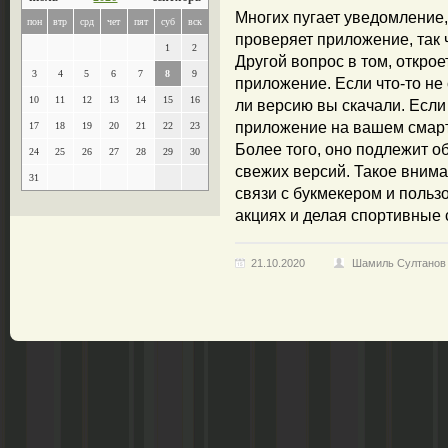
Многих пугает уведомление,
пон
втр
срд
чет
пят
суб
вск
проверяет приложение, так 
1
2
Другой вопрос в том, открое
3
4
5
6
7
8
9
приложение. Если что-то не
10
11
12
13
14
15
16
ли версию вы скачали. Если
приложение на вашем смарт
17
18
19
20
21
22
23
Более того, оно подлежит о
24
25
26
27
28
29
30
свежих версий. Такое внима
31
связи с букмекером и польз
акциях и делая спортивные 
21.10.2020
Шамиль Султанов