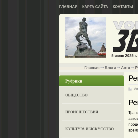
ГЛАВНАЯ
КАРТА САЙТА
КОНТАКТЫ
5 июня 2025 г.
Главная
Блоги
Авто
Р
Ре
Рубрики
Ав
ОБЩЕСТВО
Ре
ПРОИСШЕСТВИЯ
Тран
авто
проце
КУЛЬТУРА И ИСКУССТВО
врем