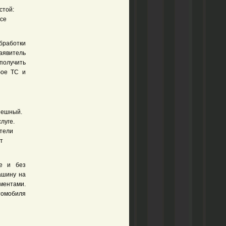
стой:
все
бработки
аявитель
получить
бое ТС и
спешный.
луге.
ители
т
ие и без
ашину на
ментами.
втомобиля