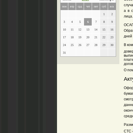
случ
пон
втр
срд
чет
пят
суб
вск
а в 
1
2
лица.
3
4
5
6
7
8
9
ОСАГ
10
11
12
13
14
15
16
Обра
дней 
17
18
19
20
21
22
23
В ко
24
25
26
27
28
29
30
дове
31
выпи
плат
догов
О по
Акт
Офор
бума
смот
данн
окон
сред
Разме
СТС 