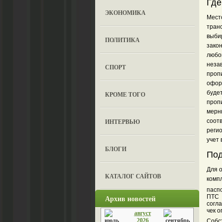
Где
ЭКОНОМИКА
Мест
тран
выб
ПОЛИТИКА
зако
любо
нез
СПОРТ
пр
офо
буде
КРОМЕ ТОГО
проп
мер
ИНТЕРВЬЮ
соо
реги
учет
БЛОГИ
Под
Для 
КАТАЛОГ САЙТОВ
компл
пасп
Архив новостей
ПТС
согл
чек 
август
2026
Собс