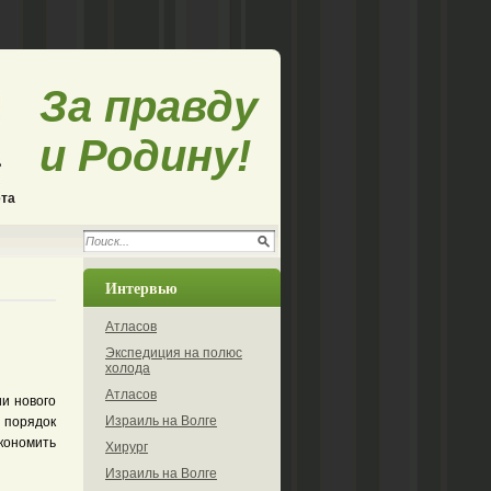
За правду
и Родину!
ета
Интервью
Атласов
Экспедиция на полюс
холода
Атласов
ии нового
Израиль на Волге
 порядок
экономить
Хирург
Израиль на Волге