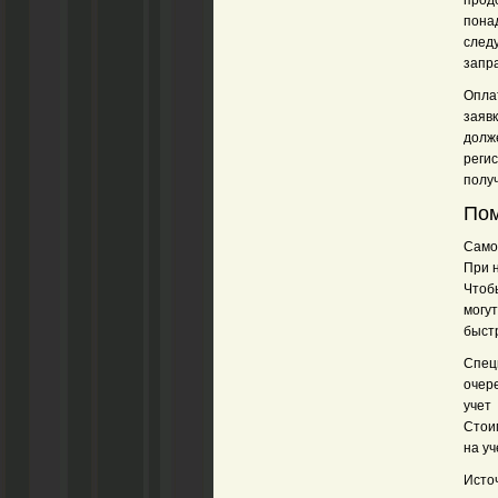
прод
пона
след
запр
Опла
заяв
долж
реги
получ
По
Само
При н
Чтоб
могу
быст
Спец
очер
учет
Стои
на уч
Исто