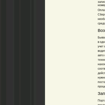
запи
номе
Опла
Сбер
необ
средс
Воз
Быва
в одн
учет 
води
авто 
техн
нахо
соот
дейст
нужно
поста
проц
Зап
Порт