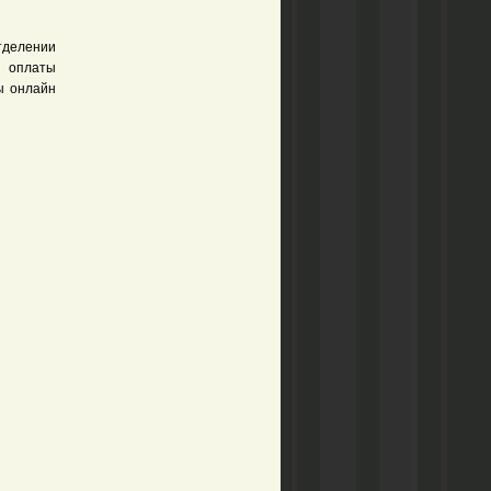
тделении
н оплаты
ы онлайн