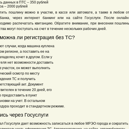
сь данных в ПТС – 350 рублей
ра – 2000 рублей
тить пошлину можно в участке, в кассе или автомате, а также в любом о
банка, через интернет банкинг или на сайте Госуслуги. После онлай
ходимо распечатать квитанцию. Обратите внимание, при внесении пошлин
тва могут поступать на счет в течение нескольких рабочих дней.
можна ли регистрация без ТС?
ют случаи, когда машина куплена
ом регионе, а поставить ее на
владелец хочет в другом. Если у
теля нет возможности доставить
в участок, он может выполнить
ический осмотр по месту
ждения ТС и получить
ветствующий акт. Документ
вителен в течение 20 дней, его
 предоставить в пункт
новки на учет. В остальном
едура проходит в стандартном режиме.
ись через Госуслуги
ал Госуслуги дает возможность записаться в любое МРЭО города и сократить