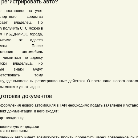
 регистрировать авто?
о постановки на учет
спортного средства
ирает владелец. По
ну получить СТС можно в
м ГИБДД-МРЭО города,
ависимо от адреса
описки. После
рмления автомобиль
т числиться по адресу
иски владельца, но
ные знаки будут
тветствовать тому
ону, где выполнены регистрационные действия. О постановке нового автом
 вы можете узнать
здесь
.
готовка документов
оформления нового автомобиля в ГАИ необходимо подать заявление и устан
ект документации, в него входят:
орт владельца
ашение купли-продажи
оплаты пошлины
твенник авто имеет возможность пройти процедуру через доверенное лицо