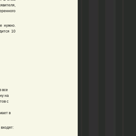
аявителя,
еренного
е нужно.
дится 10
в все
ну на
тов с
мает в
 входят: