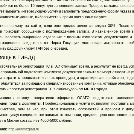
олжительность оформления ТС. Авторизовавшись на сайте, автомобилисту
добится не более 10 минут для заполнения заявки. Процесс максимально про
ует выбрать интересующую услугу и заполнить предложенную форму, указав 
ашиваемые данные, выбрав место и время постановки на учет.
тив пошлину на сайте, водителю предоставляется скидка 30%. После о
ки приходит сообщение с подтверждением записи. В назначенное время з
ен посетить выбранное отделение с полным комплектом документации и 
страционное свидетельство. Через Госуслуги можно зарегистрировать лю
ить ряд других услуг ГАИ без очередей.
мощь в ГИБДД
стоятельная регистрация ТС в ГАИ отнимает время, а результат не всегда у
еправильной подготовке комплекта документов заявителю могут отказать в ус
ы сократить продолжительность процедуры, и гарантировано пройти ее, вод
т обратиться за помощью в специализированные компании, которые обеспеча
рую и простую регистрацию ТС в любом удобном МРЭО города.
иалисты помогут оперативно оформить ОСАГО, подготовить заявлен
едей подать документы. Профессиональные услуги позволяют поставить м
 быстрее, чем за час, при этом избежать сложностей и проблем с доку
мость услуг специалистов зависит от компании, средняя цена постановки а
ет в Москве составляет 4000-5000 рублей.
чник:
http://autovzglad.ru