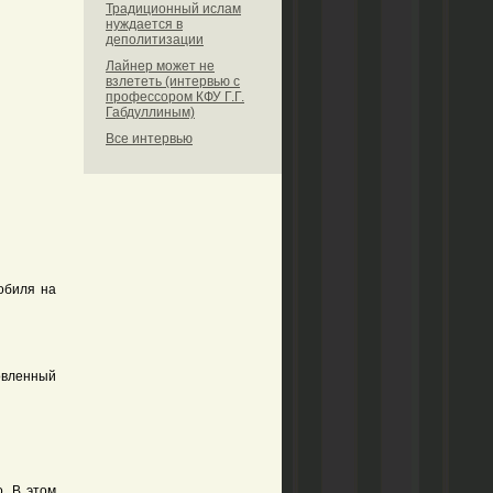
Традиционный ислам
нуждается в
деполитизации
Лайнер может не
взлететь (интервью с
профессором КФУ Г.Г.
Габдуллиным)
Все интервью
обиля на
овленный
. В этом