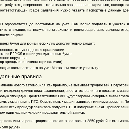
ае требуется доверенность, желательно заверенная нотариально, паспорт з
соответствующей графе заявления нужно указать паспортные данные дов
О оформляется до постановки на учет. Сам полис подавать в участок н
тите внимание, на получение страховки и регистрацию авто законом отво
после покупки.
мплект бумаг для юридических лиц дополнительно входят:
ренность от руководителя организации
ска из ЕГРЮЛ и копии учредительных бумаг
ежное поручение
ор аренды или лизинга (при наличии)
мощь в постановке авто на учет Москва вы можете узнать
тут
.
уальные правила
мление нового автомобиля, как правило, не вызывает трудностей. Подготови
ги, владелец должен подать заявление, внести госпошлины и поставить маши
ровую площадку. Представителями ГАИ будут сверены номерные знаки агрега
ыми, указанными в ПТС. Осмотр новых машин занимает минимум времени. По
чании всех процедур заявитель получит СТС и номерные знаки. Процесс зани
нем один час при условии предварительной записи.
р пошлины за регистрацию нового авто составляет 2850 рублей, в стоимость
– 500 рублей