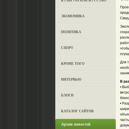
КУЛЬТУРА И ИСКУССТВО
Прое
пред
ЭКОНОМИКА
Свер
Экол
ПОЛИТИКА
сохр
разл
рабо
СПОРТ
чтоб
осущ
Для 
КРОМЕ ТОГО
необ
зани
ИНТЕРВЬЮ
В ра
• Вы
ветро
БЛОГИ
близ
• Ра
шири
КАТАЛОГ САЙТОВ
объе
част
Архив новостей
доку