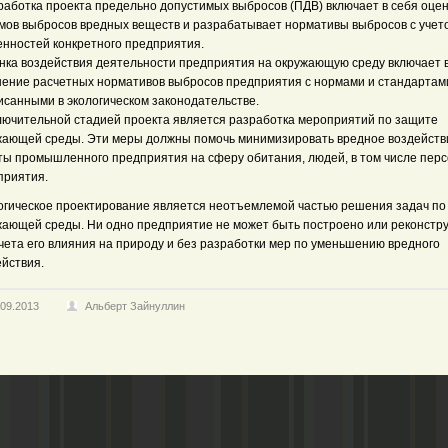
зработка проекта предельно допустимых выбросов (ПДВ) включает в себя оцен
мов выбросов вредных веществ и разрабатывает нормативы выбросов с учет
енностей конкретного предприятия.
енка воздействия деятельности предприятия на окружающую среду включает 
нение расчетных нормативов выбросов предприятия с нормами и стандартам
исанными в экологическом законодательстве.
ключительной стадией проекта является разработка мероприятий по защите
жающей среды. Эти меры должны помочь минимизировать вредное воздейств
ты промышленного предприятия на сферу обитания, людей, в том числе пер
приятия.
огическое проектирование является неотъемлемой частью решения задач по
жающей среды. Ни одно предприятие не может быть построено или реконстр
чета его влияния на природу и без разработки мер по уменьшению вредного
ействия.
.09.2013
Альберт Зайнуллин