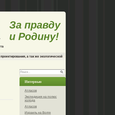
За правду
и Родину!
ета
 проектирования, а так же экологической
Интервью
Атласов
Экспедиция на полюс
холода
Атласов
Израиль на Волге