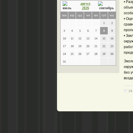
• Ра
август
объе
2026
особ
пон
втр
срд
чет
пят
суб
вск
• Оц
1
2
срав
проп
3
4
5
6
7
8
9
• За
10
11
12
13
14
15
16
окру
17
18
19
20
21
22
23
рабо
пред
24
25
26
27
28
29
30
Экол
31
окру
без у
возд
24