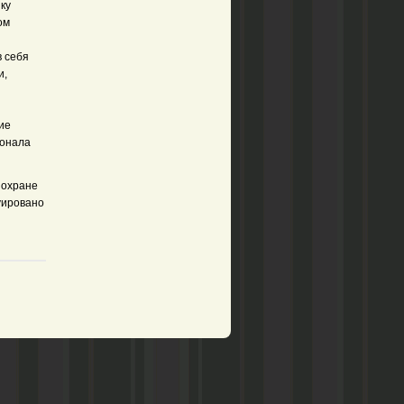
ку
ом
в себя
и,
ие
сонала
 охране
уировано