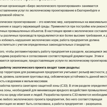
ктная организация «Бюро экологического проектирования» занимается
оставлением услуг по экологическому проектированию в Екатеринбурге и
дловской области.
огическое проектирование – это комплекс мер, направленных на максимально
анение и защиту окружающей среды. Применяется при постройке или реконс
ичных промышленных объектов. В настоящее время к экологическое составл
ты различных производств предъявляются все более высокие требования, и д
ы избежать нарушения экологических норм, работа предприятия должна
ествляться с учетом определенных законодательных стандартов.
того, чтобы регламентировать работу предприятия в разделе, касающемся эко
ходима разработка и согласование соответствующей документации. Этим и
маются организации, предоставляющие услуги по экологическому проектиро
зработку экологического проекта входят такие разделы:
бор территории для размещения предприятия учитывает рельеф местности, 
в, уровень залегания грунтовых вод, сейсмическую устойчивость данной мест
ость к водоемам и жилым массивам.
зработка проекта санитарно-защитной зоны (СЗЗ). В этом разделе определяе
на зоны, необходимой для минимизации вредного воздействия промышленно
кта на среду обитания и людей. Разработка проекта СЗЗ является необходи
ью любого экологического проекта предприятия, без него соответствующая
ментация не может быть согласована, а работа предприятия – разрешена.