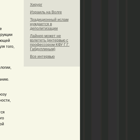
Хирург
Израиль на Волге
Традиционный ислам
нуждается в
деполитизации
е
трукции
Лайнер может не
взлететь (интервью с
яющей
профессором КФУ Г.Г.
ля того,
Габдуллиным)
Все интервью
логии,
ванию.
розу
ности,
тся
го
мой