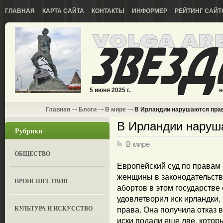
ГЛАВНАЯ
КАРТА САЙТА
КОНТАКТЫ
ИНФОРМЕР
РЕЙТИНГ САЙТ
5 июня 2025 г.
н
Главная
Блоги
В мире
В Ирландии нарушаются пра
В Ирландии наруш
Рубрики
В мире
ОБЩЕСТВО
Европейский суд по правам
женщины в законодательств
ПРОИСШЕСТВИЯ
абортов в этом государстве
удовлетворил иск ирландки,
КУЛЬТУРА И ИСКУССТВО
права. Она получила отказ 
иски подали еще две, котор