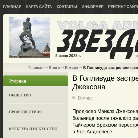
ГЛАВНАЯ
КАРТА САЙТА
КОНТАКТЫ
ИНФОРМЕР
РЕЙТИНГ САЙТ
5 июня 2025 г.
н
Главная
Блоги
В мире
В Голливуде застрелили про
В Голливуде заст
Рубрики
Джексона
ОБЩЕСТВО
В мире
Продюсер Майкла Джексона 
ПРОИСШЕСТВИЯ
больнице после тяжелого ра
Тайлером Брехмом перестре
КУЛЬТУРА И ИСКУССТВО
в Лос-Анджелесе.