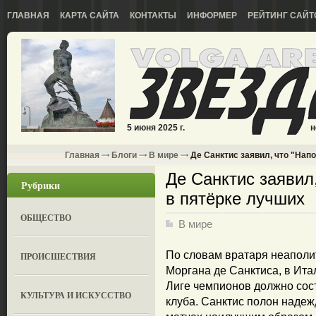
ГЛАВНАЯ
КАРТА САЙТА
КОНТАКТЫ
ИНФОРМЕР
РЕЙТИНГ САЙТ
5 июня 2025 г.
н
Главная
Блоги
В мире
Де Санктис заявил, что "Нап
Де Санктис заявил
Рубрики
в пятёрке лучших
ОБЩЕСТВО
В мире
По словам вратаря неаполи
ПРОИСШЕСТВИЯ
Моргана де Санктиса, в Ита
Лиге чемпионов должно сост
КУЛЬТУРА И ИСКУССТВО
клуба. Санктис полон надежд